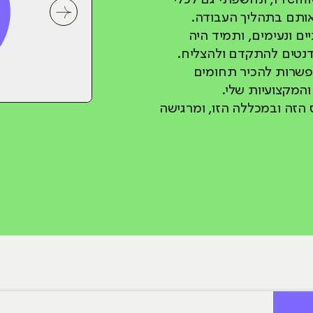
InDesign, After Effects ו־Premiere Pro, ונחשפתי גם לכלי
אותם בתהליך העבודה.
לחץ לשיקופית 
ים ונעימים, ותמיד היה
דנטים להתקדם ולהצליח.
פשרות להכיר תחומים
המקצועיות שלי.
הזה ובמכללה הזו, ומרגישה