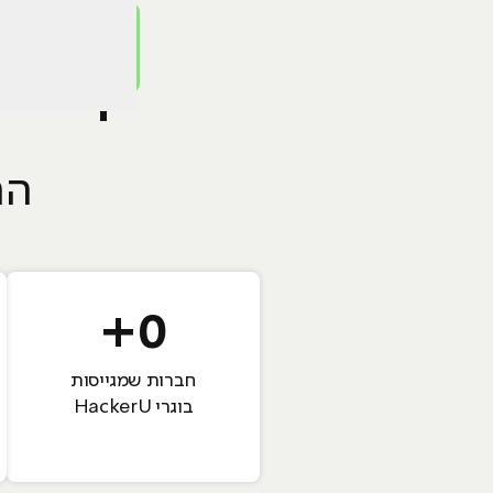
מפגש
הה
+
0
חברות שמגייסות
בוגרי HackerU