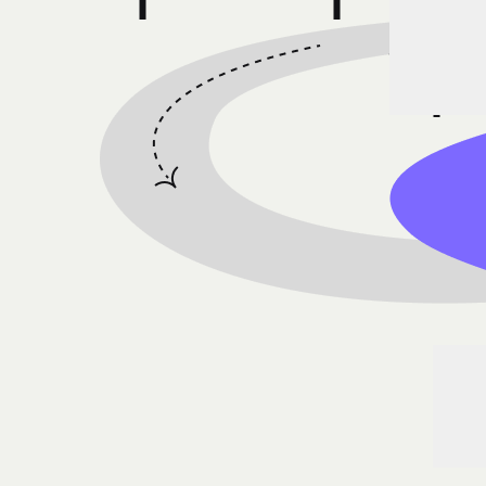
שיחה תיאום ציפיות עם רכזת השמה
קדאין
ני לקראת סוף הקורס