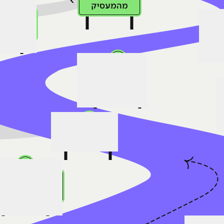
ב ושיחות קבועות עם רכזת ההשמה
סימולציית ריאיון
לומדות/ הרצאות השמה ולינ
מפגש ש