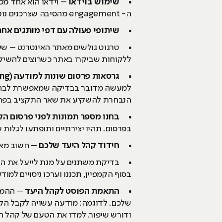
שימוש בוידאו
– וידאו הוא אחד מכל
ה- engagement מהסיבה שצרכנים נוטים לשתף ולהגיב יותר על פוסטים שמשלבים וידאו.
שיתופי פעולה עם דפי מותגים אחר
ללקוחות שביקרו באתר כשרוצים להשיק מ
גרסאות פרסום שונות למודעה (ab testing)
למעשה מדובר בבדיקה שמאפשרת לבחור ק
הנבחרת להשקיע את שאר התקציב בפר
בחנו מספר תמונות לפני פרסום הק
בפרסום. תהיו יצירתיים ותופתעו לגלות
חידוד קהל היעד שלכם
– חשוב מאו
בדיקת משתנים על מנת לייעל את הק
בסוף הקמפיין, תכננו וערכו ניסויים למו
התאמת הפוסט לקהל היעד
– ההמלצ
שלכם. לדוגמה: מודעה עשויה לקבל הקל
ודורש שיפור. למדו את הטעם של קהל הל