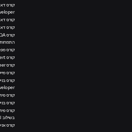
veloper
קורס דאטה
קורס דא
התמחות מ
קורס מפתח
קורס AI Management Expert
קורס DevOps Engineer
קורס מיישם AI בא
veloper
קורס פיתוח
קורס בני
קורס פית
בשילוב AI
קורס אני