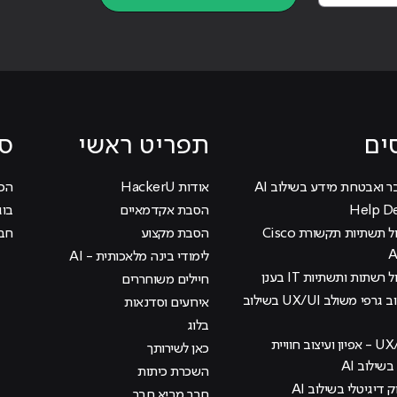
ים
תפריט ראשי
סי
ר ואבטחת מידע בשילוב AI
אודות HackerU
הכוכ
הסבת אקדמאיים
בוג
קורס ניהול תשתיות תקשורת Cisco
הסבת מקצוע
חבר
לימודי בינה מלאכותית - AI
 רשתות ותשתיות IT בענן
חיילים משוחררים
קורס עיצוב גרפי משולב UX/UI בשילוב
אירועים וסדנאות
בלוג
קורס UX/UI - אפיון ועיצוב חוויית
כאן לשירותך
ילוב AI
השכרת כיתות
ק דיגיטלי בשילוב AI
חבר מביא חבר