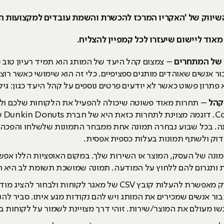
השיווק של 'האקריו המרכז להכשרת והשמת עובדים למקצועות ה
 של המתחרים
– צמצום קהל היעד של המותג הוא תמיד רעיון טוב כ
אנשים שאוהדים מותגים ספציפיים. כלי זה הוא שימושי כאשר רוצים
פתרון פשוט כאשר לא יודעים פרטים נוספים על קהל היעד כגון: גיל
– תחרות מאוד פשוטה שיכולה להפעיל את הלקוחות שלכם ולג
מהפע
דוק ולשתף תמונות בעלות כספית אפסית.
מונה של העסק, המוצר או השירות שלך. במקום האופציות הללו אפ
 ותגרום להם ללחוץ על המודעה. תמונה שמושכת תשומת לב היא ח
– פייסבוק מאפשרת להעלות קובץ CSV של מאגר לקוחות ו
 אנשים שמכירים את המותג ויש להם נקודות מגע איתו. סביר להנ
ו מעולם את המוצר/שירות. זוהי דרך מצויינת לשמור על לקוחות ב