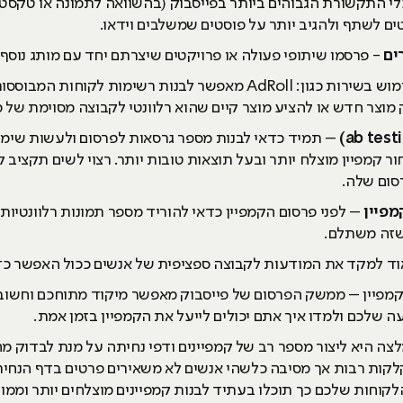
י התקשורת הגבוהים ביותר בפייסבוק (בהשוואה לתמונה או טקסט). 
ים
- פרסמו שיתופי פעולה או פרויקטים שיצרתם יחד עם מותג נוסף
טרגוט גולשים מאתר האינטרנט – שימוש בשירות כגון: AdRoll מאפשר לב
וצר חדש או להציע מוצר קיים שהוא רלוונטי לקבוצה מסוימת של 
– תמיד כדאי לבנות מספר גרסאות לפרסום ולעשות שימו
מפיין מוצלח יותר ובעל תוצאות טובות יותר. רצוי לשים תקציב
סום שלה.
מפיין
– לפני פרסום הקמפיין כדאי להוריד מספר תמונות רלוונטיו
 שזה משתלם.
ד למקד את המודעות לקבוצה ספציפית של אנשים ככול האפשר כדי
מפיין – ממשק הפרסום של פייסבוק מאפשר מיקוד מתוחכם וחשוב מ
דעה שלכם ולמדו איך אתם יכולים לייעל את הקמפיין בזמן אמת.
ה היא ליצור מספר רב של קמפיינים ודפי נחיתה על מנת לבדוק 
קות רבות אך מסיבה כלשהי אנשים לא משאירים פרטים בדף הנחית
קוחות שלכם כך תוכלו בעתיד לבנות קמפיינים מוצלחים יותר וממוק