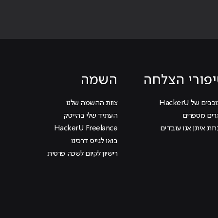
פורי הצלחה
השמה
בים של HackerU
צוות ההשמה שלנו
רים מספרים
העתיד שלי בהייטק
ות איתן אנו עובדים
HackerU Freelance
בואו לגייס דרכינו
רישיון לקיום לשכה פרטית