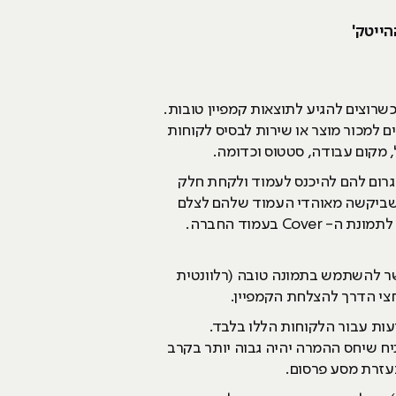
הייטק'
שרוצים להגיע לתוצאות קמפיין טובות.
 למכור מוצר או שירות לבסיס לקוחות
, מקום עבודה, סטטוס וכדומה.
רום להם להיכנס לעמוד ולקחת חלק
ילות שלו היא תחרות תמונות Cover. דוגמה מצוינת לתחרות כזאת היא של חברת Dunkin Donuts שביקשה מאוהדי העמוד שלהם לצלם
את עצמם עם דונאטס ולשלוח את התמונה. בכל שבוע נבחרה תמונה אחת ממבחר התמונות שלשלחו והפכה לתמונת ה- Cover בעמוד החברה.
שר להשתמש בתמונה טובה (רלוונטית
צי הדרך להצלחת הקמפיין.
לבחור להציג מודעות עבור הלקוחות הללו בלבד.
יח שיחס ההמרה יהיה גבוה יותר בקרב
עזרת מסע פרסום.