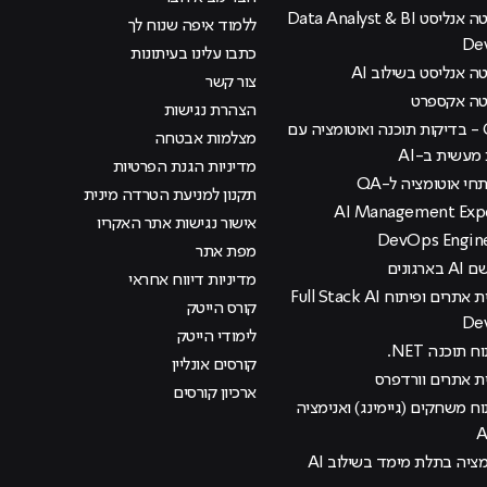
קורס דאטה אנליסט Data Analyst & BI
ללמוד איפה שנוח לך
De
כתבו עלינו בעיתונות
 אנליסט בשילוב AI
צור קשר
טה אקספרט
הצהרת נגישות
קורס QA - בדיקות תוכנה ואוטומציה עם
מצלמות אבטחה
עשית ב-AI
מדיניות הגנת הפרטיות
י אוטומציה ל-QA
תקנון למניעת הטרדה מינית
אישור נגישות אתר האקריו
מפת אתר
רגונים
מדיניות דיווח אחראי
קורס בניית אתרים ופיתוח Full Stack AI
קורס הייטק
De
לימודי הייטק
 תוכנה NET.
קורסים אונליין
ית אתרים וורדפרס
ארכיון קורסים
וח משחקים (גיימינג) ואנימציה
מציה בתלת מימד בשילוב AI