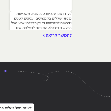
בעידן שבו ענקיות טכנולוגיה משקיעות
מיליוני שקלים בקמפיינים, עסקים קטנים
נדרשים ליצירתיות ודיוק כדי להישמע מעל
הרעש הדיגיטלי. המפתח להצלחה אינו
טמון בגודל התקציב, אלא ביכולת לשלב
להמשך קריאה >
עקרונות של שיווק דיגיטלי לעסקים קטנים
– שילוב חכם של טכנולוגיה, דאטה וכלי AI
גנרטיביים שחוסכים זמן ומשאבים יקרים.
מאמר זה מיועד לבעלי עסקים ומשווקים
בתחילת דרכם המעוניינים
"12 טיפים קלים מאוד ליישום שיעזרו לכל קמפיין להצליח"
Continue reading
לאיזה מייל לשלוח פרט