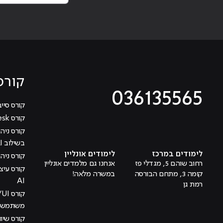
קורס
036135565
קורס סייב
קורס Help Desk
מוביל לעמוד טיקטוק
מוביל לעמוד פייסבוק
מוביל לעמוד לינקדאין
מוביל לעמוד אינסטגרם
מוביל לעמוד היוטיוב
בשילוב AI
לימודים במרכז
לימודים אונליין
קורס ניהול
רחוב שוהם 5, מגדלי פז
אנחנו גם מלמדים אונליין
קומה 3, מתחם הבורסה
במשרה מלאה!
AI
רמת גן
משתמש בש
קורס שיוו