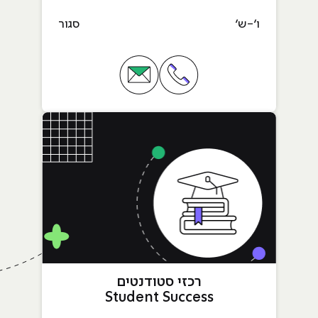
ו׳-ש׳
סגור
אימייל Enrollment & Collection
טלפון שכר לימוד Enrollment & Collection
רכזי סטודנטים
Student Success