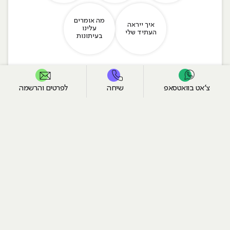
מה אומרים
איך ייראה
עלינו
העתיד שלי
בעיתונות
נשארו מקומות אחרונים בקורסים
צ׳אט בוואטסאפ
שיחה
לפרטים והרשמה
קורס סייבר ואבטחת מידע Ethical Hacking | בשילוב AI
נלמד במסלול בוקר/ערב
מוכר
לפיקדון