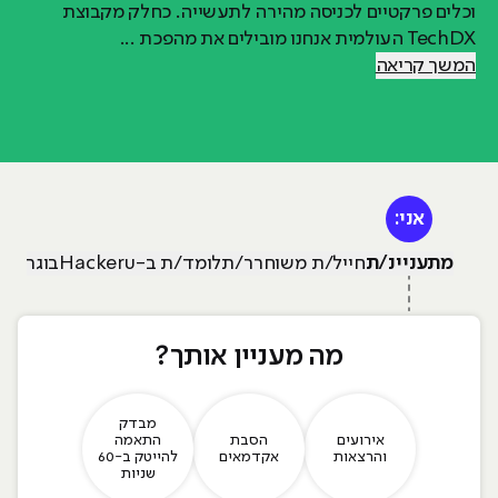
וכלים פרקטיים לכניסה מהירה לתעשייה. כחלק מקבוצת
TechDX העולמית אנחנו מובילים את מהפכת ...
המשך קריאה
י אתה? ומה מעניין אותך?
אני:
מתעניינ/ת
חייל/ת משוחרר/ת
לומד/ת ב-Hackeru
בוגר/ת
מ
מה מעניין אותך?
מבדק
אירועים
הסבת
התאמה
והרצאות
אקדמאים
להייטק ב-60
שניות