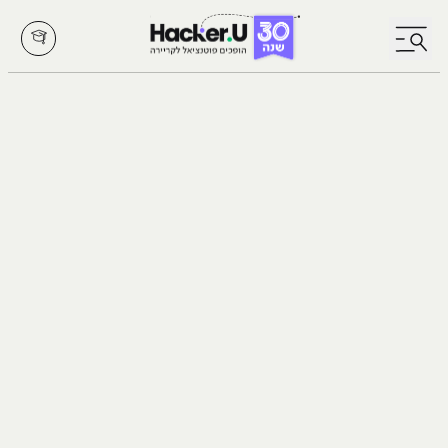
לחץ לפתיחת/סגירת תפריט