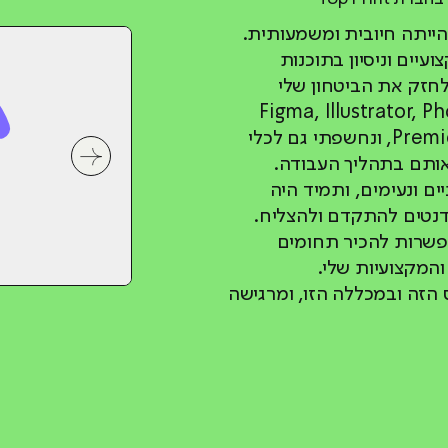
הייתה חיובית ומשמעותית.
עיים וניסיון בתוכנות
לחזק את הביטחון שלי
בוד עם Figma, Illustrator, Photoshop,
InDesign, After Effects ו־Premiere Pro, ונחשפתי גם לכלי
אותם בתהליך העבודה.
לחץ לשיקופית 
ים ונעימים, ותמיד היה
דנטים להתקדם ולהצליח.
פשרות להכיר תחומים
המקצועיות שלי.
הזה ובמכללה הזו, ומרגישה