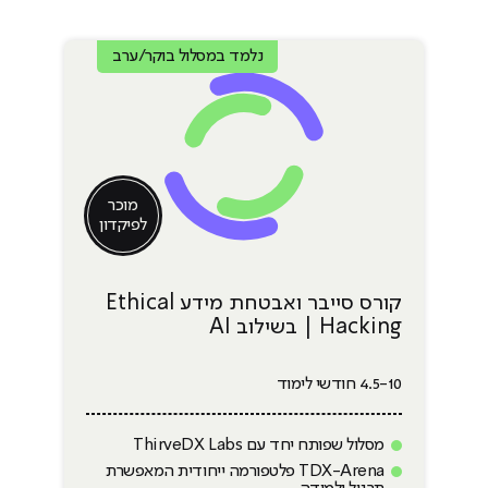
קורס סייבר ואבטחת מידע Ethical Hacking | בשילוב AI
נלמד במסלול בוקר/ערב
מוכר
לפיקדון
קורס סייבר ואבטחת מידע Ethical
Hacking | בשילוב AI
4.5-10 חודשי לימוד
מסלול שפותח יחד עם ThirveDX Labs
TDX-Arena פלטפורמה ייחודית המאפשרת