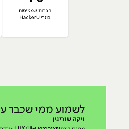
חברות שמגייסות
בוגרי HackerU
לשמוע ממי שכבר
עש
ויקה שוריגין
מבוגרי קורס
עיצוב גרפי ו-UX/UI
| עובדת בחבר