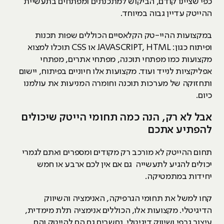
כפי שציינו קודם, הביקוש למתכנתים ומפתחים בתעשיית
ההייטק עדיין גבוה במיוחד.
במקצועות ההיי-טק הקלאסיים הכוללים שפות תכנות
ופיתוח כגון: JAVASCRIPT, HTML או CSS תוכלו למצוא
מקצועות כמו מפתחי תוכנה, מפתחי אתרים, מפתחי
אפליקציות לנייד ועוד. מקצועות אלו חיוניים בפיתוח, יישום
ותחזוקה של מערכות תוכנה וחומרה המניעות את עולמנו
כיום.
אבל לא רק, הנה כמה תחומי הייטק שיכולים
להפתיע אתכם
תחום ההייטק לא מורכב רק מקודים ומספרים ואתם לגמרי
יכולים להגיע לתעשייה גם אם אין לכם ארבע או חמש
יחידות במתמטיקה.
קחו למשל את תחומי הגרפיקה, האנימציה והשיווק
הדיגיטלי. מקצועות אלו, הכוללים אנימציה תלת מימדית,
עיצוב גרפי ושיווק דיגיטלי, נחשבים גם הם להייטק והם