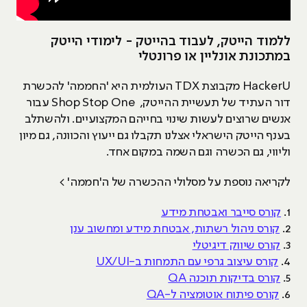
ללמוד הייטק, לעבוד בהייטק - לימודי הייטק
במתכונת אונליין או פרונטלי
HackerU מקבוצת TDX העולמית היא 'החממה' להכשרת
דור העתיד של תעשיית ההייטק, Shop Stop One עבור
אנשים שרוצים לעשות שינוי בחייהם המקצועיים. ולהשתלב
בענף הייטק הישראלי אצלנו תקבלו גם ייעוץ והכוונה, גם מיון
וליווי, גם הכשרה וגם השמה במקום אחד.
לקריאה נוספת על מסלולי ההכשרה של ה'חממה' >
1.
קורס סייבר ואבטחת מידע
2.
קורס ניהול רשתות, אבטחת מידע ומחשוב ענן
3.
קורס שיווק דיגיטלי
4.
קורס עיצוב גרפי עם התמחות ב-UX/UI
5.
קורס בדיקות תוכנה QA
6.
קורס פיתוח אוטומציה ל-QA