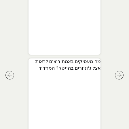
מה מעסיקים באמת רוצים לראות
אצל ג׳וניורים בהייטק? המדריך
המלא ל-2026
לחץ לשיקופית קודמת בסליידר מאמרים
לחץ ל