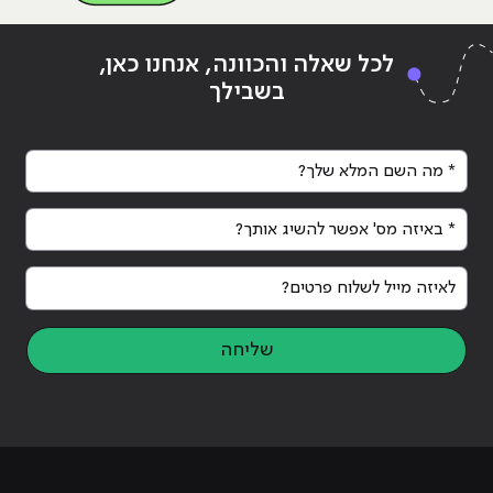
Continue reading
"לימודי הייטק – כל מה שצריך לדעת"
ing
לכל שאלה והכוונה, אנחנו כאן,
בשבילך
* מה השם המלא שלך?
* באיזה מס' אפשר להשיג אותך?
לאיזה מייל לשלוח פרטים?
שליחה