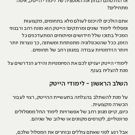
אז החלטתם לבחון את האופציה של לימודי הייטק, איפה
מתחילים?
אתם הולכים להיכנס לעולם מלא בתחומים, מקצועות
ומסלולי לימוד שונים ומרתקים! הייטק הוא מונח רחב ורבגוני
המכיל בתוכו שלל חידושים ופיתוחים המתעדכנים כל
הזמן. ככל שהטכנולוגיה מתפתחת ומשתנה, כך נוצרות יותר
ויותר הזדמנויות עבודה במגוון רחב של תחומים.
לימודי הייטק יעניקו לכם את המיומנויות והידע הנדרשים על
מנת להצליח בענף.
השלב הראשון - לימודי הייטק
על מנת להשתלב בהצלחה בתעשיית ההייטק, רצוי לעבור
הכשרה מקצועית.
כיום, קיים מגוון רחב של אפשרויות לימוד החל ממסלולים
פרונטליים, לקורסים מקוונים או שילוב של שניהם.
אבל רגע לפני שאתם צוללים ובוחרים את המסלול שלכם,