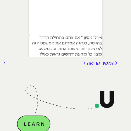
אין לי ניסיון." אם אתם בתחילת הדרך
בהייטק, כנראה אמרתם את המשפט הזה
לעצמכם יותר מפעם אחת. וזה משפט
מובן: כל מודעת דרושים נראית כאילו
נכתבה עבור מישהו שכבר עבד בצוות,
להמשך קריאה >
לה
כבר נגע במוצר אמיתי, כבר צבר ביטחון.
אבל הנה האמת שרוב הג׳וניורים לא
מכירים: ניסיון הוא לא הדבר היחיד
שמעסיקים מחפשים, ובמקרים רבים הוא