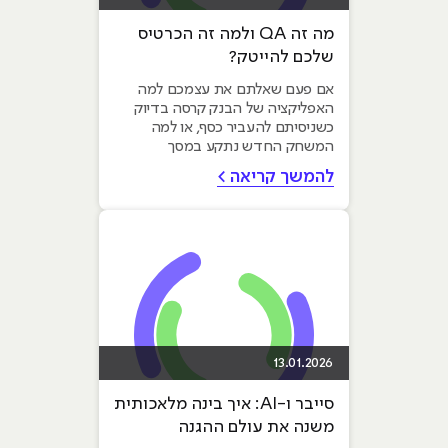
מה זה QA ולמה זה הכרטיס
שלכם להייטק?
אם פעם שאלתם את עצמכם למה
האפליקציה של הבנק קרסה בדיוק
כשניסיתם להעביר כסף, או למה
המשחק החדש נתקע במסך
הטעינה, התשובה נמצאת בדרך כלל
להמשך קריאה >
במחלקת ה-QA...
13.01.2026
סייבר ו-AI: איך בינה מלאכותית
משנה את עולם ההגנה