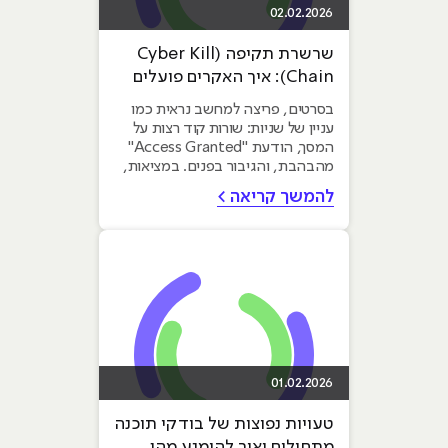
02.02.2026
שרשרת תקיפה (Cyber Kill
Chain): איך האקרים פועלים
שלב-אחר-שלב
בסרטים, פריצה למחשב נראית כמו
עניין של שניות: שורות קוד רצות על
המסך, הודעת "Access Granted"
מהבהבת, והגיבור בפנים. במציאות,
מתקפת סייבר...
להמשך קריאה >
01.02.2026
טעויות נפוצות של בודקי תוכנה
מתחילים ואיך להימנע מהן