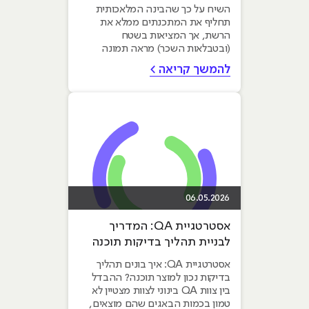
להייטק גם בעידן ה-AI?
השיח על כך שהבינה המלאכותית
תחליף את המתכנתים ממלא את
הרשת, אך המציאות בשטח
(ובטבלאות השכר) מראה תמונה
הפוכה לגמרי. דווקא עכשיו, היכולת
להמשך קריאה >
של מפתח Full...
06.05.2026
אסטרטגיית QA: המדריך
לבניית תהליך בדיקות תוכנה
מנצח (STP)
אסטרטגיית QA: איך בונים תהליך
בדיקות נכון למוצר תוכנה? ההבדל
בין צוות QA בינוני לצוות מצטיין לא
טמון בכמות הבאגים שהם מוצאים,