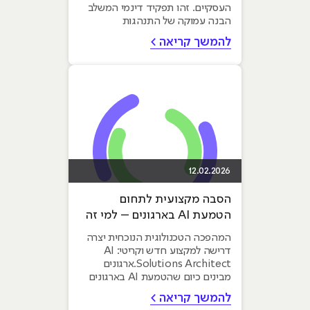
העסקיים. זהו תפקיד דינמי המשלב
הבנה עמוקה של התנהגות
משתמשים, חשיבה אסטרטגית
להמשך קריאה >
ועיצוב...
12.02.2026
הסבה מקצועית לתחום
הטמעת AI בארגונים – למי זה
מתאים ואיפה מתחילים
המהפכה הטכנולוגית הנוכחית יצרה
דרישה למקצוע חדש וקריטי: AI
Solutions Architect.ארגונים
מבינים כיום שהטמעת AI בארגונים
אינה ניסוי נקודתי, אלא תשתית...
להמשך קריאה >