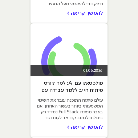
ודיוק כדי להישמע מעל הרעש
הדיגיטלי. המפתח להצלחה אינו
להמשך קריאה >
טמון...
01.06.2026
פולסטאק עם AI: למה קורס
פיתוח חייב ללמד עבודה עם
כלי AI מתקדמים
עולם פיתוח התוכנה עובר את השינוי
המשמעותי ביותר בעשור האחרון. אם
בעבר מפתח Full Stack נמדד רק
ביכולתו לכתוב קוד צד לקוח וצד
שרת, הרי שהיום הדרישה...
להמשך קריאה >