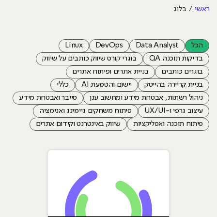
ראשי
בלוג
הכל
Data Analyst
DevOps
Linux
בדיקות תוכנה QA
בוגרי קורס שיווק כותבים על שיווק
בוגרים כותבים
בניית אתרים ופיתוח אתרים
בניית קריירה בהייטק
יישום והטמעת AI
כללי
ניהול רשתות, אבטחת מידע ומחשוב ענן
סייבר ואבטחת מידע
עיצוב גרפי ו-UX/UI
פיתוח משחקים גיימינג ואנימציה
פיתוח תוכנה ואפליקציות
שיווק באינטרנט וקידום אתרים
כתבות הבלוג