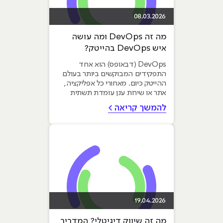
08.03.2026
מה זה DevOps ומה עושה
איש DevOps בהייטק?
DevOps (דבאופס) הוא אחד
התפקידים המבוקשים ביותר בעולם
ההייטק כיום. מאחורי כל אפליקציה,
אתר או שירות ענן עומדת תשתית
מורכבת שמאפשרת למפתחים לעבוד
להמשך קריאה >
מהר...
19.04.2026
מה זה שיווק דיגיטלי? המדריך