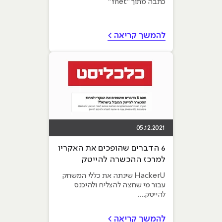
כתבה מתוך "Ynet"
להמשך קריאה >
05.12.2021
6 הדברים שהופכים את האקריו
למרכז ההכשרה להייטק
המוביל בישראל
HackerU שינתה את כללי המשחק
עבור מי שרוצה להצליח ולהיכנס
להייטק....
להמשך קריאה >