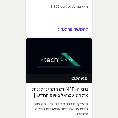
אלא מלמדים איך לענות על
רואי צור לכלכליסט 8.9.22
בחינה — זה כמו ההבדל בין
להעתיק לבין ללמוד"
להמשך קריאה >
03.07.2022
גנבי ה-NFT רק התחילו לגלות
את הפוטנציאל בשוק החדש |
אלדד סרי מתארח בTECH12
ההאקרים כבר מבינים שיש פה שוק
חדש עם אינספור אפשרויות הונאה
יצירתיות