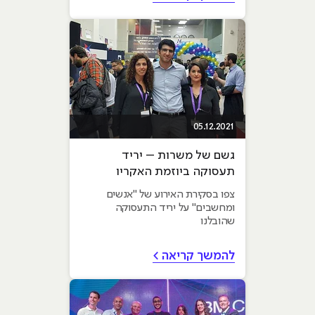
05.12.2021
גשם של משרות – יריד
תעסוקה ביוזמת האקריו
ובשיתוף החברות הגדולות
צפו בסקירת האירוע של "אנשים
במשק
ומחשבים" על יריד התעסוקה
שהובלנו
להמשך קריאה >