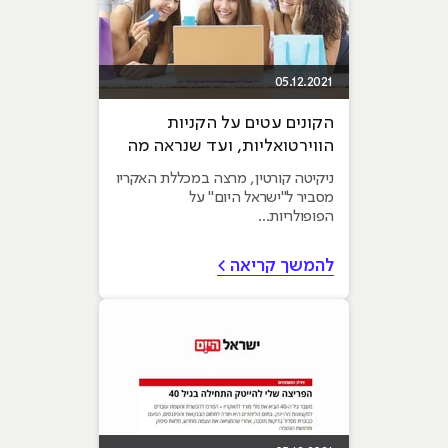
05.12.2021
הקונים עטים על הקניות
הווירטואליות, ועד שנראה מה
הכיוון – כדאי שנתאים עצמנו
ניקיטה קורטין, מרצה במכללת האקריו
למציאות החדשה
מסביר ל"ישראל היום" על
הפופולריות...
להמשך קריאה >