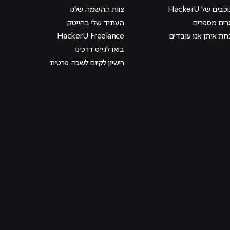
בים של HackerU
צוות ההשמה שלנו
רים מספרים
העתיד שלי בהייטק
ות איתן אנו עובדים
HackerU Freelance
בואו לגייס דרכינו
רישיון לקיום לשכה פרטית