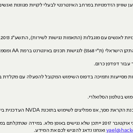
שוויון הזדמנויות במרחב האינטרנטי לבעלי לקויות מגוונות ואנשי
יות לאנשים עם מוגבלות (התאמות נגישות לשירות), התשע"ג 2013.
רנט ברמת AA ומסמך WCAG2.0 הבינלאומי.
עבור דפדפן כרום.
וש בטלפון הסלואלרי.
מסך, אנו ממליצים לשימוש בתוכנת NVDA העדכנית ביותר.
מסמכים או סרטוני וידאו שעלו לאתר לפני אוקטובר 2017 ייתכן שלא נגישים באופן מלא
yael@hacke
ואנחנו נדאג להנגיש לכם את המידע.