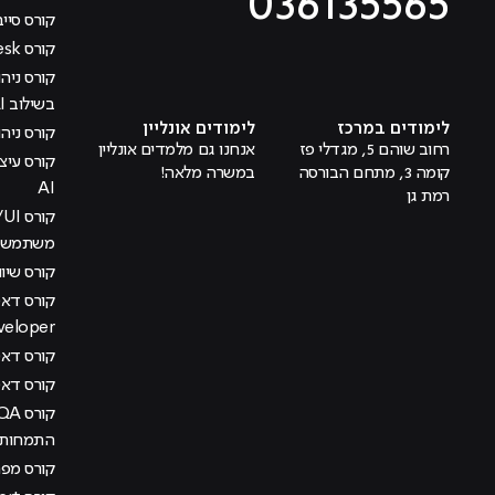
036135565
קורס סייב
קורס Help Desk
מוביל לעמוד טיקטוק
מוביל לעמוד פייסבוק
מוביל לעמוד לינקדאין
מוביל לעמוד אינסטגרם
מוביל לעמוד היוטיוב
בשילוב AI
לימודים במרכז
לימודים אונליין
קורס ניהול
רחוב שוהם 5, מגדלי פז
אנחנו גם מלמדים אונליין
קומה 3, מתחם הבורסה
במשרה מלאה!
AI
רמת גן
משתמש בש
קורס שיוו
veloper
קורס דאטה
קורס דא
התמחות מ
קורס מפתח