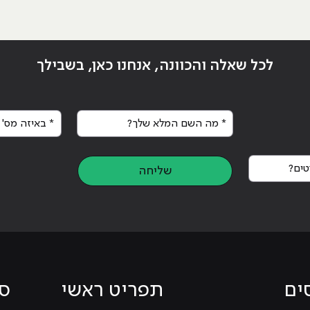
לכל שאלה והכוונה, אנחנו כאן, בשבילך
* מה השם המלא שלך?
* באיזה מס' א
ים?
שליחה
ים
תפריט ראשי
סי