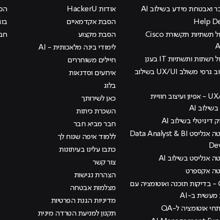
ר ואבטחת מידע בשילוב AI
אודות HackerU
הכוכ
הסבת אקדמאיים
בוג
קורס ניהול תשתיות תקשורת Cisco
הסבת מקצוע
חבר
לימודי בינה מלאכותית - AI
 רשתות ותשתיות IT בענן
חיילים משוחררים
קורס עיצוב גרפי משולב UX/UI בשילוב
אירועים וסדנאות
בלוג
קורס UX/UI - אפיון ועיצוב חוויית
כאן לשירותך
ילוב AI
השכרת כיתות
ק דיגיטלי בשילוב AI
חבר מביא חבר
קורס דאטה אנליסט Data Analyst & BI
ללמוד איפה שנוח לך
De
כתבו עלינו בעיתונות
 אנליסט בשילוב AI
צור קשר
טה אקספרט
הצהרת נגישות
קורס QA - בדיקות תוכנה ואוטומציה עם
מצלמות אבטחה
עשית ב-AI
מדיניות הגנת הפרטיות
י אוטומציה ל-QA
תקנון למניעת הטרדה מינית