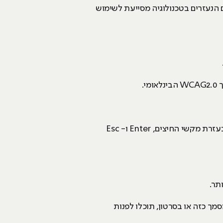
ם הנעזרים בטכנולוגיה מסייעת לשימוש
האתר מספק מבנה סמנטי עבור טכנולוגיות מסייעות ותמיכה בדפוס השימוש המקובל להפעלה עם מקלדת בעזרת מקשי החיצים, Enter ו- Esc
. במידה שנתקלתם במסמך כזה או בסרטון, תוכלו לפנות