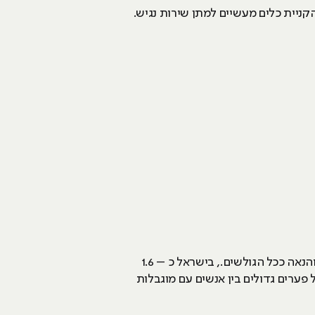
ניית כלים מעשיים למתן שירות נגיש.
אתר אינטרנט נגיש הוא אתר המאפשר לאנשים עם מוגבלות ולאנשים מבוגרים לגלוש באותה רמה של יעילות והנאה ככל הגולשים., בישראל כ – 1.6
20-64. הנתונים הסטטיסטיים מעידים על פערים גדולים בין אנשים עם מוגבלות