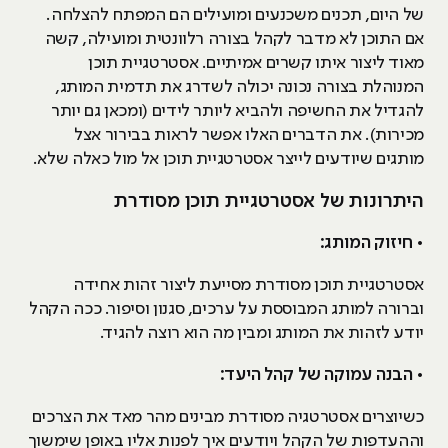
של היום, תכנים משכנעים ומועילים הם המפתח להצלחה.
אם התוכן לא מדבר לקהל בצורה רלוונטית ומועילה, קשה
מאוד ליצור איתו קשרים אמיתיים. אסטרטגיית תוכן
המנוהלת בצורה נכונה יכולה לשדרג את תדמית המותג,
להגדיל את החשיפה ולהביא ליותר לידים (ומכאן גם יותר
מכירות). את הדברים האלו אפשר לראות בבירור אצל
מותגים שיודעים לייצר אסטרטגיית תוכן אל מול כאלה שלא.
היתרונות של אסטרטגיית תוכן מסודרת
• חיזוק המותג:
אסטרטגיית תוכן מסודרת מסייעת ליצור זהות אחידה
וברורה למותג המבוססת על ערכים, סגנון וסיפור. ככה הקהל
יודע לזהות את המותג ומבין מה הוא רוצה להגיד.
• הבנה עמוקה של קהל היעד:
כשיוצרים אסטרטגיה מסודרת מבינים מהר מאד את הצרכים
וההעדפות של הקהל ויודעים איך לפנות אליו באופן שימשוך