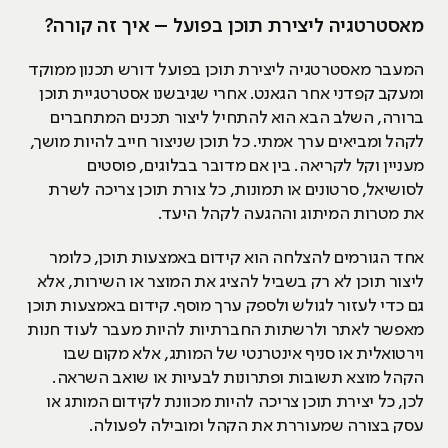
מאסטרטגיה ליצירת תוכן בפועל – איך זה קורה?
המעבר מאסטרטגיה ליצירת תוכן בפועל דורש תכנון ממוקד
ומעקב קפדני אחר הגאנט. אחרי שגיבשנו אסטרטגיית תוכן
ברורה, השלב הבא הוא להתחיל ליצור תכנים המתחברים
לקהל ומביאים ערך אמתי. כל תוכן שניצור חייב להיות מושך,
מעניין וקל לקריאה. בין אם מדובר בבלוגים, פוסטים
לסושיאל, סרטונים או תמונות, כל צורת תוכן צריכה לשרת
את מטרות המיתוג וההגעה לקהל היעד.
אחד הגורמים להצלחה הוא קידום באמצעות תוכן, כלומר
ליצור תוכן לא רק בשביל להציג את המוצר או השירות, אלא
גם כדי לעזור לגולש ולספק ערך מוסף. קידום באמצעות תוכן
מאפשר לאתר ולרשתות החברתיות להיות מעבר לעוד חנות
וירטואלית או סניף אינטרנטי של המותג, אלא מקום שבו
הקהל מוצא תשובות ופתרונות לבעיות או שואב השראה.
לכן, כל יצירת תוכן צריכה להיות מכוונת לקידום המותג או
עסק בצורה שמעוררת את הקהל ומובילה לפעולה.