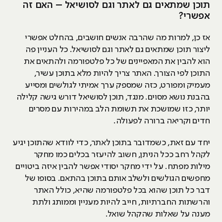
תוכן שמתאים גם לאתר וגם לסושיאל – האם זה
אפשרי?
אז כן, למרות מה שהרבה אנשים חושבים, בהחלט אפשרי
ליצור תוכן שמתאים גם לאתר וגם לסושיאל. כל העניין פה
הוא להבין את המאפיינים של כל פלטפורמה ולהתאים את
התוכן לפי הצורך. האתר צריך להיות מלא בתוכן עשיר,
מעמיק ומפורט, כזה שמספק ערך אמיתי לגולשים ומסייע
בהבנת נושא מסוים. מנגד, תוכן לסושיאל דורש גישה קלילה
יותר, כזו שמושכת את תשומת הלב במהירות עם מסרים
חדים וקריאה ברורה לפעולה.
יחד עם זאת, כשמדובר בתוכן לאתר, כדי לוודא שהתוכן יגיע
לקהל רחב ככל הניתן, חשוב להיעזר בכלים כמו מחקר
מילות מפתח. על ידי מחקר יסודי אפשר להבין איזה ביטויים
מחפשים הגולשים ולשלב אותם בתוכן בהתאם. בסופו של
דבר כל תוכן שהוא בכל פלטפורמה שהיא, כולל האתר
והרשתות החברתיות, חייב להיות מעניין וממותג ולתת
מענה על שאלות שהקהל שואל.