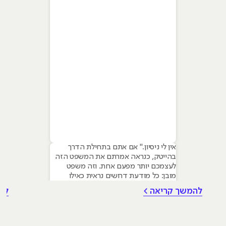
אין לי ניסיון." אם אתם בתחילת הדרך
בהייטק, כנראה אמרתם את המשפט הזה
לעצמכם יותר מפעם אחת. וזה משפט
מובן: כל מודעת דרושים נראית כאילו
נכתבה עבור מישהו שכבר עבד בצוות,
להמשך קריאה >
לה
כבר נגע במוצר אמיתי, כבר צבר ביטחון.
אבל הנה האמת שרוב הג׳וניורים לא
מכירים: ניסיון הוא לא הדבר היחיד
שמעסיקים מחפשים, ובמקרים רבים הוא