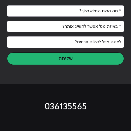
* מה השם המלא שלך?
* באיזה מס' אפשר להשיג אותך?
Continue reading
"קורס סייבר ואבטחת מידע Ethical
ing
Hacking | בשילוב AI"
acking
לאיזה מייל לשלוח פרטים?
שליחה
036135565
מוביל לעמוד טיקטוק
מוביל לעמוד פייסבוק
מוביל לעמוד לינקדאין
מוביל לעמוד אינסטגרם
מוביל לעמוד היוטיוב