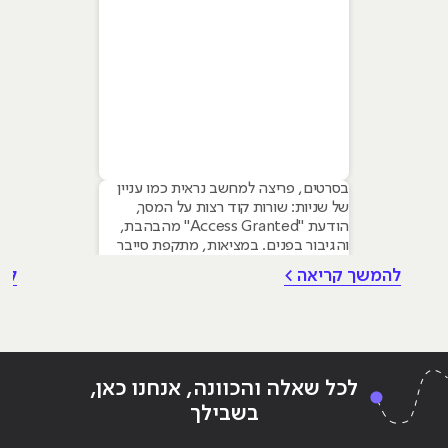
בסרטים, פריצה למחשב נראית כמו עניין
של שניות: שורות קוד רצות על המסך,
הודעת "Access Granted" מהבהבת,
והגיבור בפנים. במציאות, מתקפת סייבר
איכותית היא תהליך מחושב, איטי ומתודי.
להמשך קריאה >
לה
כדי להבין איך לעצור את התוקף, אנשי
אבטחת מידע משתמשים במודל שנקרא
Cyber Kill Chain (שרשרת
ההריגה/התקיפה). המודל, שפותח במקור
על ידי חברת לוקהיד מרטין, ממפה את
לכל שאלה והכוונה, אנחנו כאן,
בשבילך