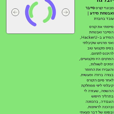
יובל גור
מבוגרי קורס
סייבר
ואבטחת מידע
|
לחץ לשיקופית קודמת בסליידר המלצות של
לחץ לשיקו
עובד בחברת
סיימתי את קורס
הסייבר ואבטחת
המידע ב-HackerU,
ואני מרגיש שקיבלתי
בסיס מקצועי טוב
להיכנס לתחום.
המרצים היו מקצועיים,
זמינים לשאלות,
והעבירו את החומר
בצורה ברורה ומעשית.
לאחר סיום הקורס
קיבלתי ליווי ממחלקת
ההשמה, שעזרה לי
בתהליך חיפוש
העבודה, בהכוונה
ובהכנה לראיונות.
ובסופו של דבר מצאתי