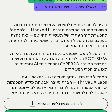
ליווי מלא להשמה ברישיון משרד העבודה
רוצים להיות שותפים למאמץ העולמי בהתמודדות מול
פשיעת הסייבר ההולכת וגוברת? HackerU – ה'חממה'
להכשרת דור העתיד של תעשיית ההייטק – גאה להציג
בפניכם את המסלול המתקדם והיישומי ביותר למקצועות
הסייבר ואבטחת המידע.
זהו מסלול מעשי שמעניק לכם התמחות בעולם ההאקינג
SOC-SIEM בשילוב תקיפה והגנה עם התנסות מעשית
בחברת הסייבר CYREBRO וטכנולוגיות AI ומתאים גם
לאנשים חסרי רקע קודם.
המסלול הוא פרי שיתוף פעולה של HackerU עם
ThriveDX Labs – חברת סייבר ואבטחת מידע המספקת
שירותי אבטחה והגנה לחברות בארץ ובעולם – ומטרתו
לאפשר לכם להשתלב בחוד החנית של תעשיית ההייטק.
להורדת תוכנית הלימודים המלאה