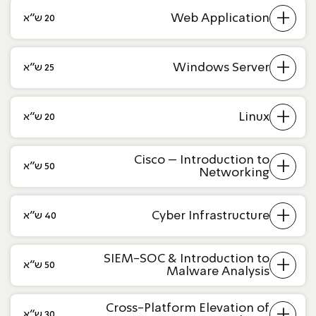
+
Web Application
20 ש״א
+
Windows Server
25 ש״א
+
Linux
20 ש״א
Cisco – Introduction to
+
50 ש״א
Networking
+
Cyber Infrastructure
40 ש״א
SIEM-SOC & Introduction to
+
50 ש״א
Malware Analysis
Cross-Platform Elevation of
+
30 ש״א