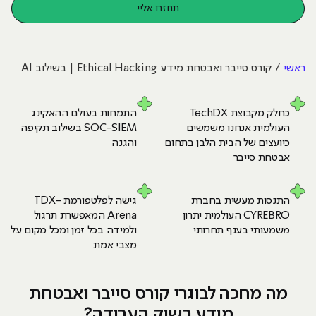
תחזרו אליי
ראשי
קורס סייבר ואבטחת מידע Ethical Hacking | בשילוב AI
כחלק מקבוצת TechDX
התמחות בעולם
ההאקינג
העולמית
אנחנו משמשים
SOC-SIEM
בשילוב תקיפה
כיועצים של הבית הלבן
בתחום
והגנה
אבטחת סייבר
התנסות מעשית בחברת
גישה לפלטפורמת TDX-
CYREBRO העולמית
יתרון
Arena
המאפשרת תרגול
משמעותי
בענף תחרותי
ולמידה
בכל זמן ומכל מקום
על
מצבי אמת
מה מחכה לבוגרי קורס סייבר ואבטחת
מידע בשוק העבודה?