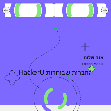
לחץ לשיקופית קודמת בסלייד החברות שבוחרות HackerU
לחץ ל
אגם שלום
Ocean Media
החברות
שבוחרות HackerU