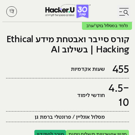
לחץ לפתיחת/סגירת תפריט
נלמד במסלול בוקר/ערב
קורס סייבר ואבטחת מידע Ethical
Hacking | בשילוב AI
455
שעות אקדמיות
4.5-
חודשי לימוד
10
מסלול אונליין / פרונטלי ברמת גן
מגוון אפשרויות תשלום נוחות
מוכר לפיקדון