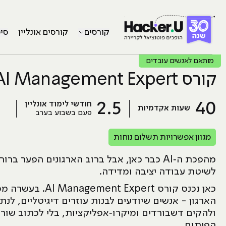
קורסים
קורסים אונליין
סי
מותאם לאנשים עובדים
קורס AI Management Expert
2.5
40
חודשי לימוד אונליין
שעות אקדמיות
פעם בשבוע בערב
מגוון אפשרויות תשלום נוחות
מהפכת ה‑AI כבר כאן, אבל ברוב הארגונים הפער
לשיטת עבודה יציבה ומדידה.
הארגון - אנשים שיודעים לבנות עוזרים דיגיטליים, לנ
ולהקים דשבורדים ומיקרו‑אפליקציות, בלי לכתוב שור
הפיתוח.