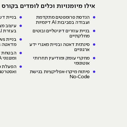
אילו מיומנויות וכלים לומדים בקורס AI Management Expert?
הנדסת פרומפטים מתקדמת
בניית דש
ועבודה בסביבות AI דינמיות
עיצוב מצג
בניית עוזרים דיגיטליים ובוטים
בעזרת AI
מחלקתיים
סינתזת דאטה ובניית מאגרי ידע
מדאטה גו
ארגוניים
הבטחת אי
מחקרי עומק ומודיעין תחרותי
ומנגנוני QA
אוטונומי
פיתוח מיקרו‑אפליקציות בגישת
ואסטרטגי
No‑Code