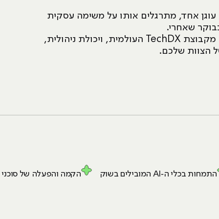
 עוגן אחד, מתרגלים אותו על משימה עסקית
בוקר שאחרי.
כך תסיימו את הקורס עם סט כלים יישומי, תעודת גמר מקבוצת TechDX העולמית, ויכולת ניהולית,
 הצוות שלכם.
התמחות בכלי ה‑AI המובילים בשוק
הקמה והפעלה של סוכני AI אוטונומיים