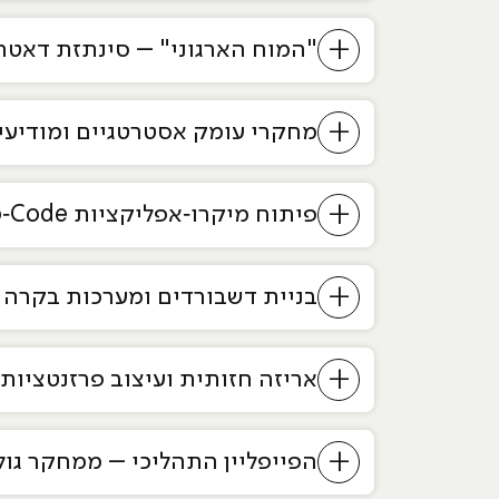
+
"המוח הארגוני" – סינתזת דאטה 
+
מחקרי עומק אסטרטגיים ומודיעין
+
פיתוח מיקרו‑אפליקציות No‑Code
+
בניית דשבורדים ומערכות בקרה
+
אריזה חזותית ועיצוב פרזנטציות
+
הפייפליין התהליכי – ממחקר גו