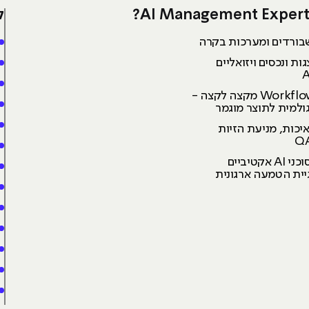
ל
בורדים ומערכות בקרה
ות ונכסים ויזואליים
בניית Workflows מקצה לקצה -
למית לתוצר מוגמר
כות, מניעת הזיות
הפעלת סוכני AI אקטיביים
ית הטמעה ארגונית