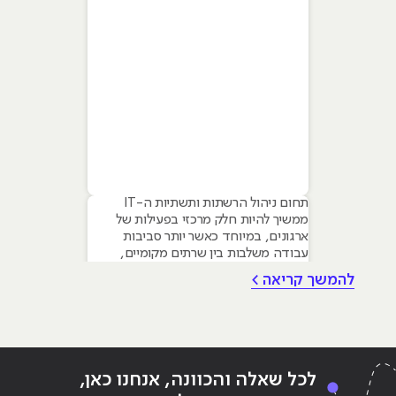
תחום ניהול הרשתות ותשתיות ה-IT
ממשיך להיות חלק מרכזי בפעילות של
ארגונים, במיוחד כאשר יותר סביבות
עבודה משלבות בין שרתים מקומיים,
שירותי ענן, אבטחת מידע ותמיכה
להמשך קריאה >
במשתמשים. עבור מי ששוקל ללמוד את
התחום, חשוב להבין שלא כל קורס ניהול
רשתות מעניק את אותו עומק מקצועי או
את אותה רמת התנסות מעשית. המאמר
הבא מציג צ'ק-ליסט
לכל שאלה והכוונה, אנחנו כאן,