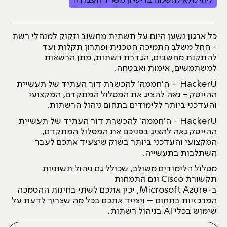
ליווי מלא להשמה ברישיון משרד העבודה
כל ארגון נשען היום על תשתית מחשוב וזקוק למנהלי רשת
- החל משלב התמיכה הטכנית ופתרון תקלות ועד
להתקנת מחשבים, הגדרת רשתות, מתן הרשאות
למשתמשים, אימות ואבטחה.
HackerU – ה'חממה' להכשרת דור העתיד של תעשיית
ההייטק - גאה להציג את המסלול המתקדם, המקצועי
והעדכני ביותר ללימודים בתחום ניהול הרשתות.
HackerU - ה'חממה' להכשרת דור העתיד של תעשיית
ההייטק גאה להציג בפניכם את המסלול המתקדם,
המקצועי והעדכני ביותר בשוק שיצעיד אתכם לעבר
השתלבות בתעשייה.
מסלול הלימודים משולב, שכולל גם ניהול תשתיות
תקשורת Cisco וגם התמחות
ב-Microsoft Azure, יכין אתכם לשתי בחינות ההסמכה
המרכזיות בתחום – ויצייד אתכם בכל מה שצריך לדעת על
שימוש בכלי AI בניהול רשתות.