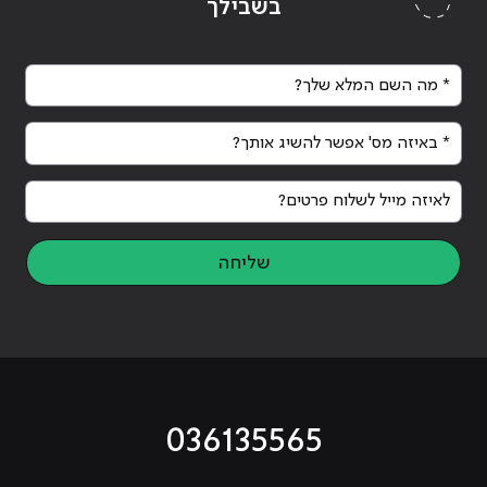
בשבילך
* מה השם המלא שלך?
* באיזה מס' אפשר להשיג אותך?
Continue reading
"קורס ניהול רשתות ותשתיות IT בענן |
בשילוב כלי AI מתקדמים"
לאיזה מייל לשלוח פרטים?
שליחה
036135565