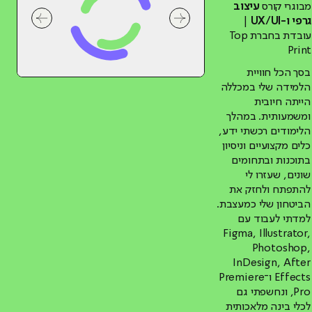
מבוגרי קורס
עיצוב
גרפי ו-UX/UI
|
לחץ לשיקופית קודמת בסליידר המלצות של
לחץ לשיקו
עובדת בחברת Top
Print
בסך הכל חוויית
הלמידה שלי במכללה
הייתה חיובית
ומשמעותית. במהלך
הלימודים רכשתי ידע,
כלים מקצועיים וניסיון
בתוכנות ובתחומים
שונים, שעזרו לי
להתפתח ולחזק את
הביטחון שלי כמעצבת.
למדתי לעבוד עם
Figma, Illustrator,
Photoshop,
InDesign, After
Effects ו־Premiere
Pro, ונחשפתי גם
לכלי בינה מלאכותית