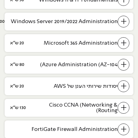
+
Windows Server 2019/2022 Administration
100 ש
+
Microsoft 365 Administration
20 ש״א
+
Azure Administration (AZ-104)
80 ש״א
+
יסודות שירותי הענן של AWS
20 ש״א
Cisco CCNA (Networking &
+
130 ש״א
Routing)
+
FortiGate Firewall Administration