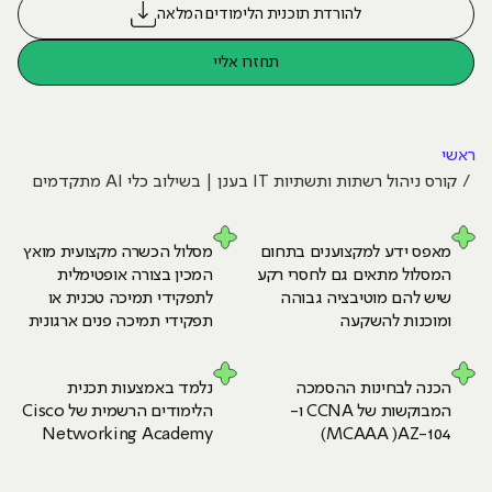
להורדת תוכנית הלימודים המלאה
תחזרו אליי
ראשי
קורס ניהול רשתות ותשתיות IT בענן | בשילוב כלי AI מתקדמים
מאפס ידע למקצוענים בתחום
מסלול הכשרה מקצועית מואץ
המסלול מתאים גם לחסרי
רקע
המכין בצורה אופטימלית
שיש להם מוטיבציה
גבוהה
לתפקידי
תמיכה טכנית או
ומוכנות להשקעה
תפקידי
תמיכה פנים ארגונית
הכנה לבחינות ההסמכה
נלמד באמצעות תכנית
המבוקשות
של CCNA ו-
הלימודים הרשמית של
Cisco
Networking Academy
MCAAA )AZ-104)