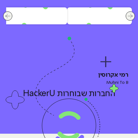
לחץ לשיקופית קודמת בסלייד החברות שבוחרות HackerU
לחץ ל
רמי אקרוסין
Muhni To B
החברות
שבוחרות HackerU