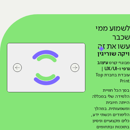
לשמוע ממי
שכבר
עשו את זה
ויקה שוריגין
מבוגרי קורס
עיצוב
גרפי ו-UX/UI
|
לחץ לשיקופית קודמת בסליידר המלצות של
לחץ לשיקו
עובדת בחברת Top
Print
בסך הכל חוויית
הלמידה שלי במכללה
הייתה חיובית
ומשמעותית. במהלך
הלימודים רכשתי ידע,
כלים מקצועיים וניסיון
בתוכנות ובתחומים