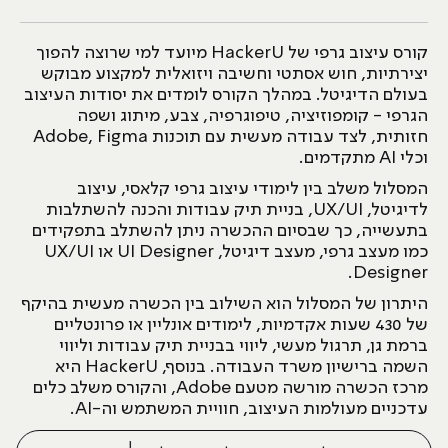
קורס עיצוב גרפי של HackerU מיועד למי שרוצה להפוך
יצירתיות, חוש אסתטי וחשיבה ויזואלית למקצוע מבוקש
בעולם הדיגיטל. במהלך הקורס לומדים את יסודות העיצוב
הגרפי - קומפוזיציה, טיפוגרפיה, צבע, מיתוג ושפה
חזותית, לצד עבודה מעשית עם תוכנות Adobe, Figma
וכלי AI מתקדמים.
המסלול משלב בין לימודי עיצוב גרפי קלאסי, עיצוב
לדיגיטל, UX/UI, בניית תיק עבודות והכנה להשתלבות
בתעשייה, כך שבסיום ההכשרה ניתן להשתלב בתפקידים
כמו מעצב גרפי, מעצב דיגיטל, UI Designer או UX/UI
Designer.
היתרון של המסלול הוא השילוב בין הכשרה מעשית בהיקף
של 430 שעות אקדמיות, לימודים אונליין או פרונטליים
ברמת גן, תרגול מעשי, ליווי בבניית תיק עבודות וליווי
השמה ברישיון משרד העבודה. בנוסף, HackerU היא
מרכז הכשרה מורשה מטעם Adobe, והקורס משלב כלים
עדכניים מעולמות העיצוב, חוויית המשתמש וה-AI.