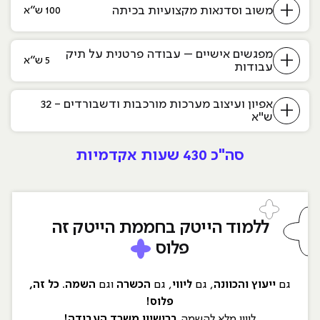
+
משוב וסדנאות מקצועיות בכיתה
100 ש״א
מפגשים אישיים – עבודה פרטנית על תיק
+
5 ש״א
עבודות
אפיון ועיצוב מערכות מורכבות ודשבורדים - 32
+
ש"א
סה"כ
430 שעות אקדמיות
ללמוד הייטק בחממת הייטק זה
פלוס
גם
ייעוץ והכוונה
, גם
ליווי
, גם
הכשרה
וגם
השמה
.
כל זה,
פלוס!
ליווי מלא להשמה
ברישיון משרד העבודה!