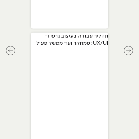
תהליך עבודה בעיצוב גרפי ו-
UX/UI: ממחקר ועד ממשק פעיל
לחץ לשיקופית קודמת בסליידר מאמרים
לחץ ל