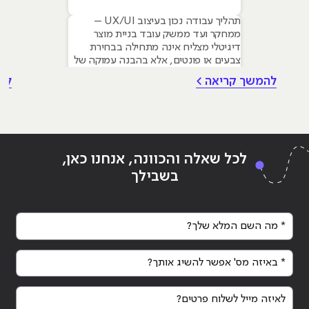
תהליך עבודה נכון בעיצוב UX/UI –
ממחקר ועד ממשק עובד בניית מוצר
דיגיטלי מצליח אינה מתחילה בבחירת
צבעים או פונטים, אלא בהבנה עמוקה של
צרכי המשתמש. עם זאת עיצוב גרפי הוא
להמשך קריאה >
לה
הבסיס שעליו נשענים תהליכי UX ו-UI –
החל מהיררכיה ויזואלית, דרך טיפוגרפיה
ועד יצירת שפה מותגית ברורה. המאמר
שלפניכם סוקר את המתודולוגיה
המקצועית לבניית
לכל שאלה והכוונה, אנחנו כאן,
בשבילך
* מה השם המלא שלך?
* באיזה מס' אפשר להשיג אותך?
Continue reading
"קורס עיצוב גרפי – המסלול המלא
ing
לעיצוב בדיגיטל | בשילוב AI"
לעיצ
לאיזה מייל לשלוח פרטים?