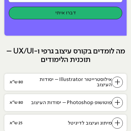
דברו איתי
מה לומדים בקורס עיצוב גרפי ו-UX/UI –
תוכנית הלימודים
אילוסטרייטור Illustrator – יסודות
+
80 ש״א
העיצוב
+
פוטושופ Photoshop – יסודות העיצוב
80 ש״א
+
מיתוג ועיצוב לדיגיטל
25 ש״א