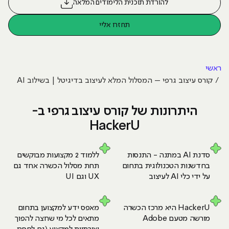
להורדת תוכנית הלימודים המלאה
תחזרו אליי
ראשי
קורס עיצוב גרפי – המסלול המלא לעיצוב בדיגיטל | בשילוב AI
היתרונות של קורס עיצוב גרפי ב-
HackerU
סדנת AI במתנה - התנסות
ללמוד 2 מקצועות מבוקשים
בחדשנות הטכנולוגית בתחום
תחת מסלול הכשרה אחד
גם
על ידי כלי AI לעיצוב
UX וגם UI
HackerU היא מרכז
הכשרה
מאפס ידע למקצוען בתחום
מורשה מטעם Adobe
מתאים לכל מי שרוצה להפוך