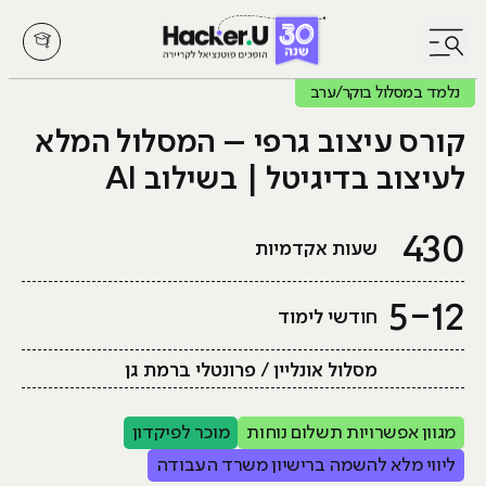
לחץ לפתיחת/סגירת תפריט
נלמד במסלול בוקר/ערב
קורס עיצוב גרפי – המסלול המלא
לעיצוב בדיגיטל | בשילוב AI
430
שעות אקדמיות
5-12
חודשי לימוד
מסלול אונליין / פרונטלי ברמת גן
מגוון אפשרויות תשלום נוחות
מוכר לפיקדון
ליווי מלא להשמה ברישיון משרד העבודה