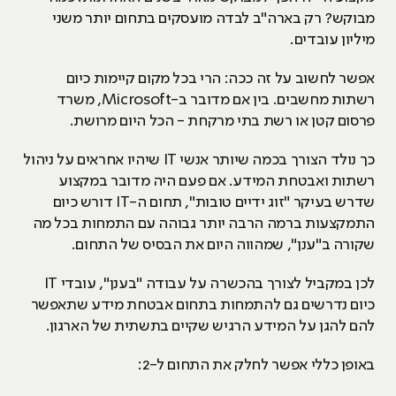
מבוקש? רק בארה"ב לבדה מועסקים בתחום יותר משני
מיליון עובדים.
אפשר לחשוב על זה ככה: הרי בכל מקום קיימות כיום
רשתות מחשבים. בין אם מדובר ב-Microsoft, משרד
פרסום קטן או רשת בתי מרקחת - הכל היום מרושת.
כך נולד הצורך בכמה שיותר אנשי IT שיהיו אחראים על ניהול
רשתות ואבטחת המידע. אם פעם היה מדובר במקצוע
שדרש בעיקר "זוג ידיים טובות", תחום ה-IT דורש כיום
התמקצעות ברמה הרבה יותר גבוהה עם התמחות בכל מה
שקורה ב"ענן", שמהווה היום את הבסיס של התחום.
לכן במקביל לצורך בהכשרה על עבודה "בענן", עובדי IT
כיום נדרשים גם להתמחות בתחום אבטחת מידע שתאפשר
להם להגן על המידע הרגיש שקיים בתשתית של הארגון.
באופן כללי אפשר לחלק את התחום ל-2: