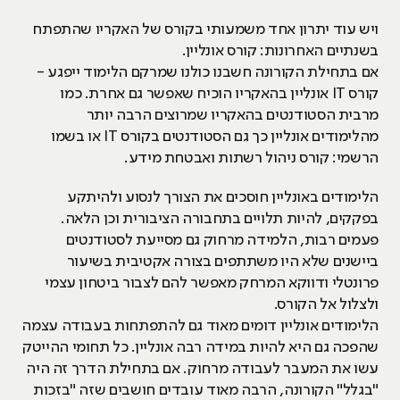
ויש עוד יתרון אחד משמעותי בקורס של האקריו שהתפתח
בשנתיים האחרונות: קורס אונליין.
אם בתחילת הקורונה חשבנו כולנו שמרקם הלימוד ייפגע -
קורס IT אונליין בהאקריו הוכיח שאפשר גם אחרת. כמו
מרבית הסטודנטים בהאקריו שמרוצים הרבה יותר
מהלימודים אונליין כך גם הסטודנטים בקורס IT או בשמו
הרשמי: קורס ניהול רשתות ואבטחת מידע.
הלימודים באונליין חוסכים את הצורך לנסוע ולהיתקע
בפקקים, להיות תלויים בתחבורה הציבורית וכן הלאה.
פעמים רבות, הלמידה מרחוק גם מסייעת לסטודנטים
ביישנים שלא היו משתתפים בצורה אקטיבית בשיעור
פרונטלי ודווקא המרחק מאפשר להם לצבור ביטחון עצמי
ולצלול אל הקורס.
הלימודים אונליין דומים מאוד גם להתפתחות בעבודה עצמה
שהפכה גם היא להיות במידה רבה אונליין. כל תחומי ההייטק
עשו את המעבר לעבודה מרחוק. אם בתחילת הדרך זה היה
"בגלל" הקורונה, הרבה מאוד עובדים חושבים שזה "בזכות