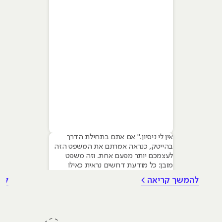
אין לי ניסיון." אם אתם בתחילת הדרך
בהייטק, כנראה אמרתם את המשפט הזה
לעצמכם יותר מפעם אחת. וזה משפט
מובן: כל מודעת דרושים נראית כאילו
נכתבה עבור מישהו שכבר עבד בצוות,
להמשך קריאה >
לה
כבר נגע במוצר אמיתי, כבר צבר ביטחון.
אבל הנה האמת שרוב הג׳וניורים לא
מכירים: ניסיון הוא לא הדבר היחיד
שמעסיקים מחפשים, ובמקרים רבים הוא