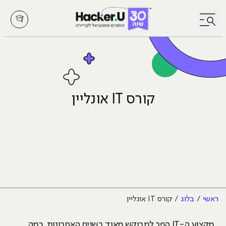
לחץ לפתיחת/סגירת תפריט
קורס IT אונליין
ראשי
בלוג
קורס IT אונליין
מקצוע ה-IT הפך למבוקש מאוד בשנים האחרונות. כמה