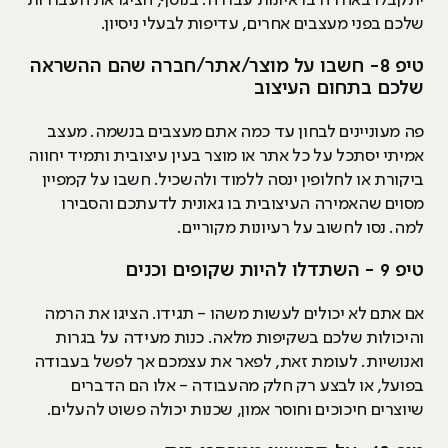
יתקבלו באהדה בראיונות עבודה. בנוסף, הציגו את העבודות
שלכם בפני מעצבים אחרים, עדיפות לבעלי ניסיון.
טיפ 8- חשבו על מוצר/אתר/חברה שהם ההשראה
שלכם בתחום העיצוב
פה מעוניינים לבחון עד כמה אתם מעצבים בנשמה. מעצב
אמיתי יסתכל על כל אתר או מוצר בעין עיצובית ותמיד יחווה
ביקורת או לחלופין ינסה ללמוד ולהשכיל. חשבו על קמפיין
מסוים שהאמירה העיצובית בו גאונית לדעתכם והסבירו
למה. נסו לחשוב על רעיונות מקוריים.
טיפ 9 - השתדלו להיות שקופים וכנים
אם אתם לא יכולים לעשות משהו - תגידו. הציגו את הרמה
והיכולות שלכם בשקיפות מלאה. כנות מעידה על בגרות
ואנושיות. לעומת זאת, לפאר את עצמכם אך לפשל בעבודה
בפועל, או לבצע רק חלק מהעבודה - אלו הם הדברים
שיוצרים חיכוכים וחוסר אמון, שכנות יכולה פשוט להעלים.