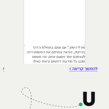
אין לי ניסיון." אם אתם בתחילת הדרך
בהייטק, כנראה אמרתם את המשפט הזה
לעצמכם יותר מפעם אחת. וזה משפט
מובן: כל מודעת דרושים נראית כאילו
נכתבה עבור מישהו שכבר עבד בצוות,
להמשך קריאה >
לה
כבר נגע במוצר אמיתי, כבר צבר ביטחון.
אבל הנה האמת שרוב הג׳וניורים לא
מכירים: ניסיון הוא לא הדבר היחיד
שמעסיקים מחפשים, ובמקרים רבים הוא