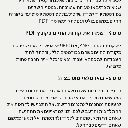
לשם את העבודות הכי טובות שלכם והקפידו שלא יהיו
שגיאות כתיב או טעויות עיצוביות. בנוסף, השקיעו
בפורטפוליו והקפידו שהכתובת לפורטפוליו מופיעה בקורות
החיים במקום בולט ועם לינק תקין מה-PDF.
טיפ 4- שמרו את קורות החיים כקובץ PDF
לא קובץ תמונה, PNG, או JPEG! אי אפשר להעתיק פרטים
מקורות החיים כשהם בפורמטים הללו, והלינק לתיק
העבודות שלכם לא יעבוד. ובאופן כללי- זה הרבה פחות
מקצועי.
טיפ 5- בואו מלאי מוטיבציה!
הדגישו בתשובות שלכם שאתם אוהבים את תחום העיצוב
מאז שאתם זוכרים את עצמכם. הראו שאתם פתוחים
לרעיונות ומחכים לאתגרים חדשים. אל תתביישו להראות את
ההתלהבות והרעב שלכם. תנו למראיינים את התחושה
שאתם דף חלק, פתוחים ללמוד ולהתפתח, אל תגיעו ממקום
שאתם יודעים כבר הכל.