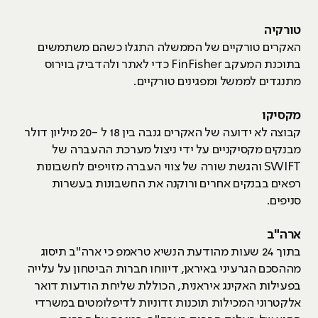
טורקיה
האקרים טורקיים של הממשלה התגלו כשהם משתמשים
בתוכנת המעקב FinFisher כדי לאתר ולהדביק בוירוס
מתנגדים לממשל ומפגינים טורקיים.
מקסיקו
קבוצה לא ידועה של האקרים גנבה בין 18 ל -20 מיליון דולר
מבנקים מקסיקניים על ידי ניצול מערכת ההעברה של
SWIFT והגשת שורה של צווי העברה מזויפים לחשבונות
רפאים בבנקים אחרים ורוקנה את החשבונות בעשרות
סניפים.
ארה"ב
בתוך 24 שעות מהודעת הנשיא טראמפ כי ארה"ב תיסוג
מההסכם הגרעיני באיראן, דיווחו חברות הביטחון על עלייה
בפעילות האקינג איראנית, הכוללת שליחת הודעות דואר
אלקטרוני המכילות תוכנות זדוניות לדיפלומטים במשרדי