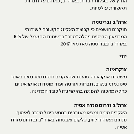
החוץ של בעלות הברית בארה"ב, כמו גם על חברות
תקשורת עולמיות.
ארה"ב ובריטניה
חוקרים חושפים כי קבוצת האקינג הקשורה לשירותי
המודיעין הרוסיים ניהלה "סיור" ברשתות החשמל של ICS
בארה"ב ובבריטניה מאז מאי 2017.
יוני
אוקראינה
משטרת אוקראינה טוענת שהאקרים רוסים מטרגטים באופן
סיסטמתי בנקים, חברות אנרגיה ועוד מוסדות אוקראיניים
כחלק מהכנה להפגנה בהיקף גדול כנגד המדינה.
ארה"ב ודרום מזרח אסיה
האקרים סינים נמצאו מעורבים במסע ריגול סייבר לאיסוף
נתונים מארגוני לווין, טלקום ואבטחה בארה"ב ובדרום מזרח
אסיה.