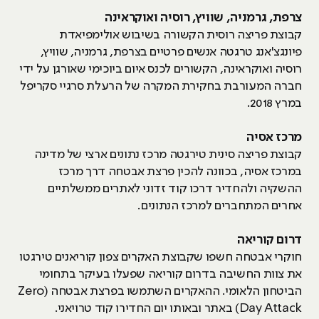
צרפת, גרמניה, שוויץ, רוסיה ואוקראינה
קבוצת פריצה רוסית הקשורה בשיבוש אולימפיאדת
פיונגצ'אנג טרגטה אנשים פרטיים בצרפת, גרמניה, שוויץ,
רוסיה ואוקראינה, הקשורים לכנס איום ביוכימי שאורגן על ידי
חברה המעורבת בחקירת המקרה של הרעלת סרגיי סקריפל
במרץ 2018.
מרכז אסיה
קבוצת פריצה סינית טירגטה מרכז נתונים ארצי של מדינה
במרכז אסיה, בכוונה להכין פרצת אבטחה דרך מרכז
ההשקיה ולהחדיר דרכו קוד זדוני לאתרים ממשלתיים
אחרים המתחברים למרכז הנתונים.
דרום קוריאה
חוקרי אבטחה חשפו שקבוצת האקרים צפון קוריאנים טירגטו
את צוות החשיבה בדרום קוריאה שפעלו בעיקר בתחומי
הביטחון הלאומי. ההאקרים השתמשו בפרצת אבטחה (Zero
Day Attack) באתר ובאותו יום החדירו קוד טרויאני.