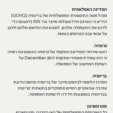
המדינה האסלאמית
מנהל מטה התקשורת הממשלתית של בריטניה (GCHQ)
הודיע כי הארגון ניהל פעולות סייבר נגד ISIS (דאעש) כדי
לדכא את התעמולה שלהם, לשבש את התיאום שלהם ולהגן
על אנשי צבא הפרוסים בשטח.
גרמניה
ראש שירותי המודיעין המקומי של גרמניה האשים את רוסיה
כי היא עומדת מאחורי מתקפת December 2017 על
רשתות המחשוב של הממשלה.
בריטניה
המרכז הלאומי לביטחון סייבר של בריטניה פרסם הודעת
אזהרה שהאקרים רוסיים מתמקדים בתשתית קריטית
בבריטניה באמצעות חדירה לרשתות האספקה.
סנט מארטן
כל השירותים הממשלתיים של האי הקריבי, סנט מארטן,