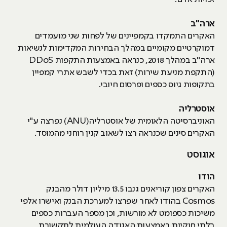
ארה"ב
האקרים התמקדו בקמפיינים של לפחות שני מועמדים
דמוקרטיים מקומיים במהלך הבחירות המקדימות לנשיאות
ארה"ב במהלך 2018, כנראה באמצעות התקפות DDoS
(התקפת מניעת שירות) זאת בכדי לשבש אתרי קמפיין
בתקופות גיוס כספים ופרסום חיובי.
אוסטרליה
האוניברסיטה הלאומית של אוסטרליה(ANU) נפרצה ע"י
האקרים סינים שכנראה רצו לשאוב קנין רוחני מהמוסד.
אוגוסט
הודו
האקרים צפון קוריאנים גנבו 13.5 מיליון דולר מהבנק
Cosmos בהודו לאחר שפרצו למערכת הבנק ואישרו אלפי
משיכות כספומט לא מורשות, וכן מספר העברות כספים
בלתי חוקיות באמצעות האגודה העולמית לתקשורת