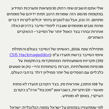
אולי אתם חושבים שזה רחוק מהמציאות ומערכות המידע
במקומות מהסוג הזה שמורות היטב תחת ידיהם של מומחים
מתחום. זה נכון, אבל גם לטובים ביותר יכולים לקרות דברים
פחות טובים ממומחים שעברו לימודי סייבר בדרכים כאלה
ואחרות ובחרו בצד האפל יותר של הסייבר- ההאקרים
השחורים.
מתחילת שנת 2006, ראשיתו של הסייבר בעולם והתחלת
איומי הסייבר ברשת תועדו ע"פ
)
CSIS Hackmageddon
392) תקריות משמעותיות המתמקדות בהתקפות על
סוכנויות ממשלתיות, חברות ביטחוניות והיי- טק או פשעים
כלכליים עם הפסדים של יותר ממיליון דולר ברחבי העולם.
על 108 מתוכן, אחראית סין. בצד הקורבן תועדו לא פחות
מאשר- 531 תקריות, כשבראשן "מככבת" ארה"ב כקורבן
העיקרי, באופן לא מפתיע.
למי שמתעניין בנתונים על ישראל במפה הגלובלית: ישראל