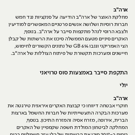
ארה"ב
מחלקת האוצר של ארה"ב הודיעה על סנקציות נגד חמש
חברות רוסיות ושלושה אנשים פרטניים המאפשרים למודיעין
ולצבא הרוסי לנהל מתקפות סייבר על ארה"ב. בנוסף,
האקרים סיניים מטעם הממשלה סיכנו את הרשתות של קבלן
הצי האמריקני וגנבו 614 GB של נתונים הקשורים לחימוש,
חיישנים ומערכות תקשורת של פיתוח הצוללות של ארה"ב.
התקפת סייבר באמצעות סוס טרויאני
יולי
ארה"ב
חוקרי אבטחה דיווחו כי קבוצת האקרים איראנית טירגטה את
מערכות הבקרה התעשייתיות של חברות החשמל בארצות
הברית, אירופה, מזרח אסיה והמזרח התיכון. בנוסף,
המחלקה לביטחון המולדת חשפה שקמפיין של האקרים
רוסים ב-2017 סיכן את הרשתות של כלי עזר חשמליים רבים