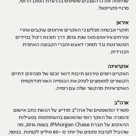
שניתחה את גז העצבים ששימש בהרעלת הסוכן הרוסי,
סרגיי סקריפאל.
איראן
חוקרי אבטחה מגלים כי האקרים איראנים עוקבים אחרי
אזרחים איראנים מאז שנת 2016 דרך תוכנת ריגול בניידים
המטורגטת נגד תומכי דאעש וחברי הקבוצה האתנית
הכורדית.
אוקראינה
האקרים רוסים טירגטו תיבות דואר נכנס של מנהיגים דתיים
הקשורים למאמצים לנתק את הכנסייה האורתודוקסית
האוקראינית מהקשר שלה עם רוסיה.
ארה"ב
משרד המשפטים של ארה"ב מודיע על הגשת כתב אישום
והסגרה של האקר רוסי שהואשם בהשתתפות בפעילות
ההאקינג על חברת JPMorgan Chase בשנת 2014, מה
שהוביל לגניבת נתונים של יותר מ -80 מיליון לקוחות. בנוסף,