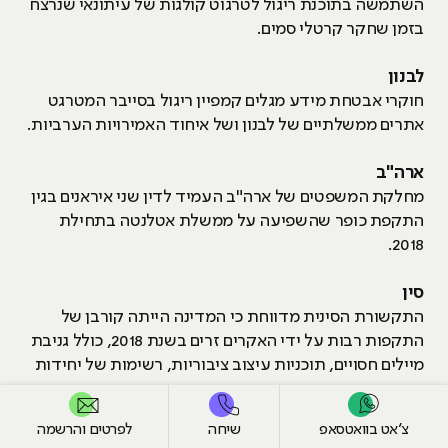
השתמשה בתוכנת ריגול לטרגוט קולגות של עיתונאי שנרצח
בזמן שחקר קרטלי סמים.
לבנון
חוקרי אבטחת מידע מגלים קמפיין ריגול בסייבר המטרגט
אתרים ממשלתיים של לבנון ושל איחוד האמירויות הערביות.
ארה"ב
מחלקת המשפטים של ארה"ב העמיד לדין שני איראנים בגין
התקפת כופר שהשפיעה על ממשלת אטלנטה בתחילת
2018.
סין
התקשורת הסינית מדווחת כי המדינה הייתה קורבן של
התקפות רבות על ידי האקרים זרים בשנת 2018, כולל גניבת
מיילים חסויים, תוכניות עיצוב ציבוריות, רשימות של יחידות
צבא ועוד.
צ׳אט בוואטסאפ
שיחה
לפרטים והרשמה
אסיה ואפריקה