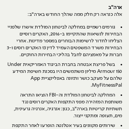
ארה"ב
אלה כנראה רק חלק ממה שהלך החודש בארה"ב:
גורמים רשמיים במחלקה לביטחון המולדת אישרו שלפניי
הבחירות לנשיאות שהתקיימו ב-2016, האקרים רוסיים
הצליחו לחדור לרשימות הבוחרים במספר מדינות. אחרי
הבחירות משרד המשפטים העמיד לדין 13 האקרים רוסים ו-3
חברות על מאמציהם לחבל בהליכי הבחירות החוקיים.
בשל פריצת אבטחה בחברת הביגוד האמריקאית Under
Armour 150 מיליון משתמשים היו בסכנת חשיפת המידע
שלהם על מעקב כושר ותזונה באפליקציית App
MyFitnessPal.
המחלקה לביטחון המולדת וה-FBI הוציאו התראה
משותפת המזהירה מפני התקפות האקרים רוסים נגד
תשתיות קריטיות בארה"ב, כגון: אנרגיה, אנרגיה גרעינית,
מים, תעופה ומתקני ייצור.
שירותים מקוונים בעיר אטלנטה הופרעו לאחר התקפת