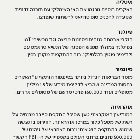
איטליה
האקרים רוסיים טרגטו את הצי האיטלקי עם תוכנה זדונית
שנועדה להכניס סוס טרויאני לרשתות שנפרצו.
פינלנד
חוקרי אבטחה מזהים ניסיונות פריצה נגד מכשירי IoT
בפינלנד במהלך מפגש הפסגה של הנשיא טראמפ עם
ולדימיר פוטין בהלסינקי. רוב ההתקפות מקורן בסין.
סינגפור
מוסד הבריאות הגדול ביותר בסינגפור הותקף ע" האקרים
בחסות המדינה שהביא לדליפת מידע של 1.5 מיליון
מטופלים ועוד 160,000 פרטי מרשם של מטופלים אחרים.
אוקראינה
המודיעין האוקראיני טען שסיכל התקפת סייבר מרוסיה על
רשת של מפעל כלור במרכז אוקראינה. הווירוס בו נעשה
שימוש בהתקפה הוא אותו וירוס האחראי על זיהום של
500,000 נתבים ברחבי העולם בקמפיין של ה- FBI הקשור