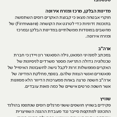
ספטמבר
מדינות הבלקן, מרכז ומזרח אירופה
חוקרי אבטחה מצאו כי קבוצת האקרים רוסים השתמשה
בתוכנות זדוניות כדי לטרגט את הקושחה (Firmware) של
מחשבים במוסדות ממשלתיים במדינות הבלקן ובמרכז
ומזרח אירופה.
ארה"ב
במכתב למנהיגי הסנאט, גילה הסנאטור רון ויידן כי חברת
טכנולוגיה גדולה התריאה מספר משרדים לניסיונות של
האקרים מממשלות זרות לקבל גישה לחשבונות האימייל של
סנאטורים ואנשי הצוות שלהם. בנוסף, מחלקת המדינה של
ארה"ב חשפה פרצה באחת ממערכות הדיוור הלא מסווגות
אשר חשפה פרטים אישיים של כמה מאות עובדים.
שוויץ
פקידים בשוויץ חושפים ששני מרגלים רוסים שנתפסו בהולנד
התכוננו למתקפת סייבר נגד מעבדת ההגנה השוויצרית