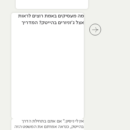
מה מעסיקים באמת רוצים לראות
אצל ג׳וניורים בהייטק? המדריך
המלא ל-2026
לחץ לשיקופית קודמת בסליידר מאמרים
אין לי ניסיון." אם אתם בתחילת הדרך
בהייטק, כנראה אמרתם את המשפט הזה