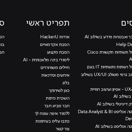
ים
תפריט ראשי
סי
ר ואבטחת מידע בשילוב AI
אודות HackerU
הכוכ
הסבת אקדמאיים
בוג
קורס ניהול תשתיות תקשורת Cisco
הסבת מקצוע
חבר
לימודי בינה מלאכותית - AI
 רשתות ותשתיות IT בענן
חיילים משוחררים
קורס עיצוב גרפי משולב UX/UI בשילוב
אירועים וסדנאות
בלוג
קורס UX/UI - אפיון ועיצוב חוויית
כאן לשירותך
ילוב AI
השכרת כיתות
ק דיגיטלי בשילוב AI
חבר מביא חבר
קורס דאטה אנליסט Data Analyst & BI
ללמוד איפה שנוח לך
De
כתבו עלינו בעיתונות
 אנליסט בשילוב AI
צור קשר