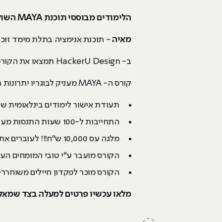
הלימודים מבוססי תוכנת MAYA השולטת בעולם האנימציה והתלת מימד
מאיה
- תוכנת אנימציה בתלת מימד זוכת
ב- HackerU Design תמצאו את הקורס היחיד שמעניק ללומדיו את כל הכלים הנדרשים לרכישת עולם האנימציה בתלת מימד כמקצוע.
קורס ה- MAYA מעניק לבוגריו יתרונות רבים וביניהם:
תעודת אישור לימודים בינלאומית של חברת utodesk
התחייבות ל-100 שעות התנסות מעשית.
מלגה עס 10,000 ש"ח!!! לעוברים את שלב המיון.
הקורס מועבר ע"י טובי המומחים העו
הקורס מוכר לפקדון חיילים משוחררים
מלאו עכשיו פרטים למעלה בצד שמאל ו