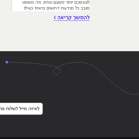
לעצמכם יותר מפעם אחת. וזה משפט
מובן: כל מודעת דרושים נראית כאילו
נכתבה עבור מישהו שכבר עבד בצוות,
להמשך קריאה >
כבר נגע במוצר אמיתי, כבר צבר ביטחון.
אבל הנה האמת שרוב הג׳וניורים לא
מכירים: ניסיון הוא לא הדבר היחיד
שמעסיקים מחפשים, ובמקרים רבים הוא
Continue reading
"לימודי מאיה"
לאיזה מייל לשלוח פרט