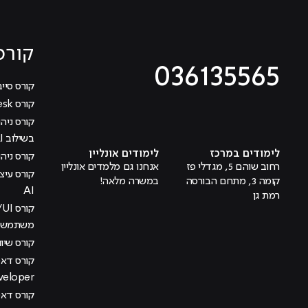
קורס
036135565
קורס סייב
קורס Help Desk
מוביל לעמוד טיקטוק
מוביל לעמוד פייסבוק
מוביל לעמוד לינקדאין
מוביל לעמוד אינסטגרם
מוביל לעמוד היוטיוב
בשילוב AI
לימודים במרכז
לימודים אונליין
קורס ניהול
רחוב שוהם 5, מגדלי פז
אנחנו גם מלמדים אונליין
קומה 3, מתחם הבורסה
במשרה מלאה!
AI
רמת גן
משתמש בש
קורס שיוו
veloper
קורס דאטה