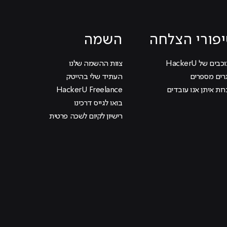
פורי הצלחה
השמה
בים של HackerU
צוות ההשמה שלנו
רים מספרים
העתיד שלי בהייטק
ות איתן אנו עובדים
HackerU Freelance
בואו לגייס דרכינו
רישיון לקיום לשכה פרטית