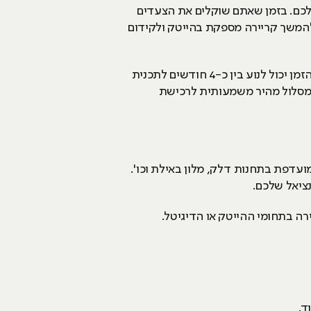
 שלכם. בזמן שאתם שוקלים את הצעדים
להמשך קריירה מספקת בהייטק ולקידום
אורכו של קורס מקצועי משתנה ממקום למקום, תלוי בתחום שתלמדו ובהתאם לבחירת מסלול או ערב. משך הזמן יכול לנוע בין כ-4 חודשים לתכנית
ציעים מסלול מהיר משמעותית לרכישת
מועדפת בתחנות דלק, מלון באילת וכו'.
נציאל שלכם.
רה בתחומי ההייטק או הדיגיטל.
ד.