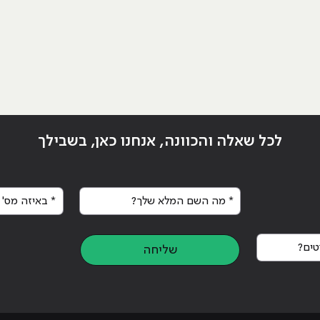
לכל שאלה והכוונה, אנחנו כאן, בשבילך
* מה השם המלא שלך?
* באיזה מס' א
: מסלול מהיר לעולם ההייטק"
ים?
שליחה