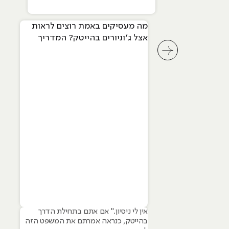
מה מעסיקים באמת רוצים לראות
אצל ג׳וניורים בהייטק? המדריך
המלא ל-2026
לחץ לשיקופית קודמת בסליידר מאמרים
אין לי ניסיון." אם אתם בתחילת הדרך
בהייטק, כנראה אמרתם את המשפט הזה