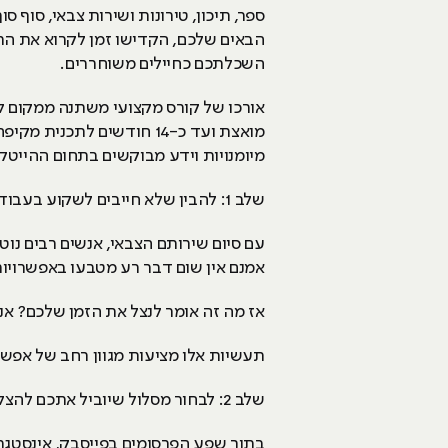
ספר, תיכון, טירונות ושירות צבאי, סו
הבאים שלכם, הקדישו זמן לקרוא את הת
השכלתכם כחיילים משוחררים.
מואצת ועד כ-14 חודשים ל
מיומנויות וידע מבוקשים בתחום ההייטק
שלב 1: להבין שלא חייבים לשקוע בעבודה זמנים
עם סיום שירותם הצבאי, אנשים רבים נוט
אמנם אין שום דבר רע מטבעו באפשרויו
אז מה זה אומר לנצל את הזמן שלכם? אנ
תעשיות אלו מציעות מגוון רחב של אפשר
שלב 2: לבחור מסלול שיוביל אתכם להצלחה
בתוך שפע הפרסומים בפייסבק, אינסטגרם