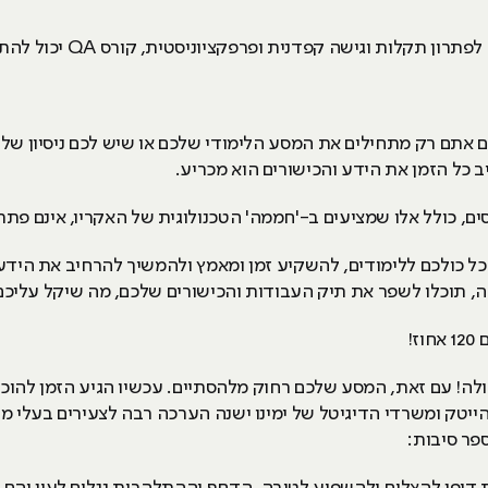
ן תקלות וגישה קפדנית ופרפקציוניסטית, קורס QA יכול להתאים לכם בול.
ם אתם רק מתחילים את המסע הלימודי שלכם או שיש לכם ניסיון של
ב כל הזמן את הידע והכישורים הוא מכריע.
סים, כולל אלו שמציעים ב-'חממה' הטכנולוגית של האקריו, אינם פת
ל כולכם ללימודים, להשקיע זמן ומאמץ ולהמשיך להרחיב את הידע 
 תוכלו לשפר את תיק העבודות והכישורים שלכם, מה שיקל עליכם 
לה! עם זאת, המסע שלכם רחוק מלהסתיים. עכשיו הגיע הזמן להו
יטק ומשרדי הדיגיטל של ימינו ישנה הערכה רבה לצעירים בעלי מוח
פר סיבות: