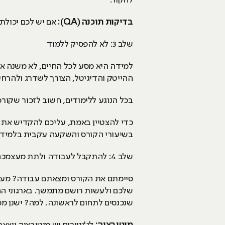
לחקור.
בדיקות תוכנה (
QA
):
אם יש לכם יכולת לפתרו
שלב 3: לא להפסיק ללמוד
למידה היא מסע לכל החיים, לא משנה א
ההייטק והדיגיטל, הצורך לשדרג ולהרחי
בכל הנוגע ללימודים, חשוב לזכור שקור
כדי להצטיין באמת, עליכם להקדיש את כ
בשיעורי הקורס והשקעה עקבית בלמידה,
שלב 4: להתקבל לעבודה ולתת מעצמכם 120 אחוז!
סיימתם את הקורס ומצאתם עבודה? מעו
שלכם ולעשות רושם מתמשך. בארגוני ההי
שנכנסים לתחום לראשונה. למה? ישנן מס