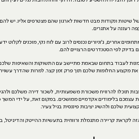
צאת דופן להצליח ולהשפיע לטובה. הדחף וההתלהבות נגלים לעין וה
 של שיטות ונקודות מבט חדשות לארגון שהם מצטרפים אליו. יש להם
קפה רעננה על אתגרים.
חומים אחרים, ג'וניורים נכנסים לרוב עם לוח נקי, מוכנים לקלוט י
 בדיוק לפי הסטנדרטים הרצויים להם.
דמנות לעבוד בתחום שבאמת מתיישב עם התשוקות והשאיפות שלכם,
 את מקצוע החלומות שלכם תוך פרק זמן קצר. למרות שהדרך עשויה
ות תוכלו להרוויח משכורת משמעותית, לשכור דירה משלכם ולהגי
 עצמכם בלימודים אקדמיים ממושכים. במקום זאת, על ידי המשך 
ועית שלכם ולהשיג יציבות פיננסית בגיל צעיר.
זה לקראת קריירה מתגמלת ורווחית בתעשיות ההייטק והדיגיטל, 