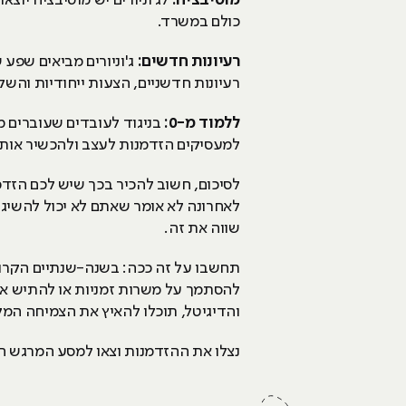
מוטיבציה:
לג'וניורים יש מוטיבציה יו
כולם במשרד.
רעיונות חדשים:
ג'וניורים מביאים שפע
רעיונות חדשניים, הצעות ייחודיות והש
ללמוד מ-
0
:
בניגוד לעובדים שעוברים מת
למעסיקים הזדמנות לעצב ולהכשיר אותם
לסיכום, חשוב להכיר בכך שיש לכם הז
לאחרונה לא אומר שאתם לא יכול להשיג
שווה את זה.
תחשבו על זה ככה: בשנה-שנתיים הקרוב
להסתמך על משרות זמניות או להתיש את
והדיגיטל, תוכלו להאיץ את הצמיחה המקצ
נצלו את ההזדמנות וצאו למסע המרגש ה