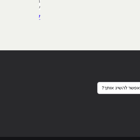
בקורסים, בתהליכי העב
שהיא נמצאת בכל מקו
להמשך קריאה >
לא רשימת כלים שצריך 
רלוונטיים", וזו בטח 
משתלב כחלק טבעי מת
הלמידה,
פשר להשיג אותך?
Continue reading
"