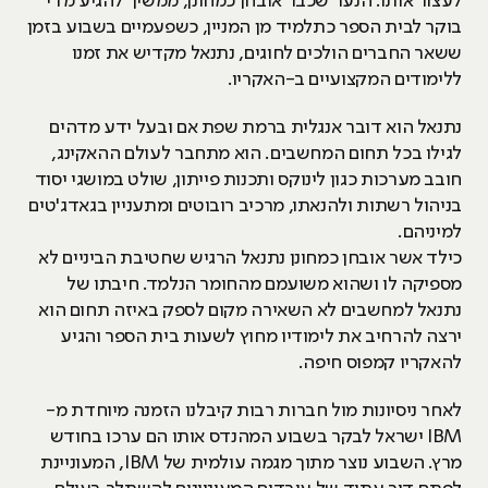
לעצור אותו. הנער שכבר אובחן כמחונן, ממשיך להגיע מדי
בוקר לבית הספר כתלמיד מן המניין, כשפעמיים בשבוע בזמן
ששאר החברים הולכים לחוגים, נתנאל מקדיש את זמנו
ללימודים המקצועיים ב-האקריו.
נתנאל הוא דובר אנגלית ברמת שפת אם ובעל ידע מדהים
לגילו בכל תחום המחשבים. הוא מתחבר לעולם ההאקינג,
חובב מערכות כגון לינוקס ותכנות פייתון, שולט במושגי יסוד
בניהול רשתות ולהנאתו, מרכיב רובוטים ומתעניין בגאדג'טים
למיניהם.
כילד אשר אובחן כמחונן נתנאל הרגיש שחטיבת הביניים לא
מספיקה לו ושהוא משועמם מהחומר הנלמד. חיבתו של
נתנאל למחשבים לא השאירה מקום לספק באיזה תחום הוא
ירצה להרחיב את לימודיו מחוץ לשעות בית הספר והגיע
להאקריו קמפוס חיפה.
לאחר ניסיונות מול חברות רבות קיבלנו הזמנה מיוחדת מ-
IBM ישראל לבקר בשבוע המהנדס אותו הם ערכו בחודש
מרץ. השבוע נוצר מתוך מגמה עולמית של IBM, המעוניינת