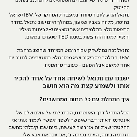
לפתח דור עתיד של עובדים המעוניינים להשתלב בעולם
ההייטק.
נתנאל הגיע ליום המיוחד במעבדת המחקר של IBM ישראל
בחיפה, מלווה באביו שמעון, במהלך היום ישב נתנאל בחדר
הרצאות מלא בתלמידים אשר נמצאים 2-3 כיתות מעליו
והאזין למגוון ההרצאות בסגנון TED שנערכו במקום.
נתנאל זכה גם לשחק עם הרובוט המיוחד שהוצג ברחבת
IBM, התלהב מהביקור ויצא ממנו מלא במוטיבציה לחזור יום
אחד למקום אבל הפעם - כעובד מן המניין.
ישבנו עם נתנאל לשיחה אחד על אחד להכיר
אותו ולשמוע קצת מה הוא חושב
איך התחלת עם כל תחום המחשבים?
הכל התחיל דרך האינטרנט, הסתכלתי על עולם שלם של
אינטרנט וראיתי דבר שאפשר לשפר ואפשר ללמוד אותו אז
החלטתי שאת זה אני רוצה לעשות, ביום שבו קיבלתי מחשב
חזרתי הביתה, הייתי בכיתה ב', אני זוכר את אבא שלי