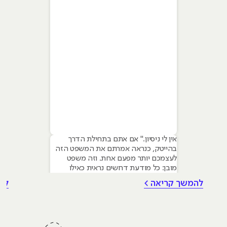
אין לי ניסיון." אם אתם בתחילת הדרך
בהייטק, כנראה אמרתם את המשפט הזה
לעצמכם יותר מפעם אחת. וזה משפט
מובן: כל מודעת דרושים נראית כאילו
נכתבה עבור מישהו שכבר עבד בצוות,
להמשך קריאה >
לה
כבר נגע במוצר אמיתי, כבר צבר ביטחון.
אבל הנה האמת שרוב הג׳וניורים לא
מכירים: ניסיון הוא לא הדבר היחיד
שמעסיקים מחפשים, ובמקרים רבים הוא