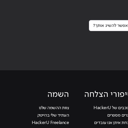
פשר להשיג אותך?
Continue reading
"
פורי הצלחה
השמה
בים של HackerU
צוות ההשמה שלנו
רים מספרים
העתיד שלי בהייטק
ות איתן אנו עובדים
HackerU Freelance