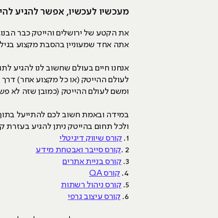
מעכשיו לעכשיו, אפשר להגיע להי
את הקטע של ירושלים והייטק כבר הבנו, 
אתה אחד שמעוניין בהסבת מקצוע בגיל 30, מישהו שבדיוק סיים צבא או שאתה מתלבט אם כרגע ללכת לאקדמיה או ללימודים מקצועיים
אנחנו חיים בעולם שחשוב לנו להגיע לת
לעולם ההייטק (או כל מקצוע אחר) דרך האקדמיה, המסלול הרגיל ש
ומשם לעולם ההייטק (כמובן שזה לא פש
במידה ובאמת חשוב לכם להתייעל בתוך 
ולכל תחום בהייטק ניתן להגיע בעזרת קור
1.
קורס שיווק דיגיטלי
2 .
קורס סייבר ואבטחת מידע
3.
קורס בניית אתרים
4.
קורס QA
5.
קורס ניהול רשתות
6.
קורס עיצוב גרפי