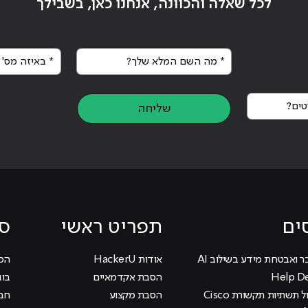
לכל שאלה והכוונה, אנחנו כאן, בשבילך
* מה השם המלא שלך?
* באיזה מס' א
ים?
שליחה
ים
תפריט ראשי
סי
ר ואבטחת מידע בשילוב AI
אודות HackerU
הכוכ
הסבת אקדמאיים
בוג
קורס ניהול תשתיות תקשורת Cisco
הסבת מקצוע
חבר