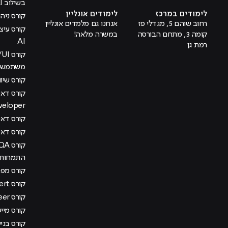
בשילוב AI
לימודים במרכז
לימודים אונליין
קורס ניהול
רחוב שוהם 5, מגדלי פז
אנחנו גם מלמדים אונליין
קומה 3, מתחם הבורסה
במשרה מלאה!
AI
רמת גן
משתמש בש
קורס שיוו
veloper
קורס דאטה
קורס דא
התמחות מ
קורס מפתח
קורס AI Management Expert
קורס DevOps Engineer
קורס מיישם AI בא