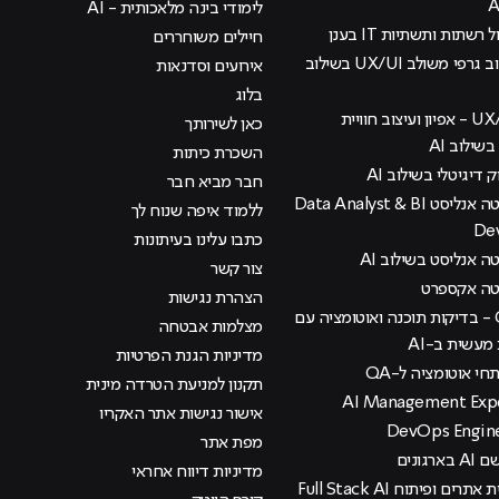
לימודי בינה מלאכותית - AI
 רשתות ותשתיות IT בענן
חיילים משוחררים
קורס עיצוב גרפי משולב UX/UI בשילוב
אירועים וסדנאות
בלוג
קורס UX/UI - אפיון ועיצוב חוויית
כאן לשירותך
ילוב AI
השכרת כיתות
ק דיגיטלי בשילוב AI
חבר מביא חבר
קורס דאטה אנליסט Data Analyst & BI
ללמוד איפה שנוח לך
De
כתבו עלינו בעיתונות
 אנליסט בשילוב AI
צור קשר
טה אקספרט
הצהרת נגישות
קורס QA - בדיקות תוכנה ואוטומציה עם
מצלמות אבטחה
עשית ב-AI
מדיניות הגנת הפרטיות
י אוטומציה ל-QA
תקנון למניעת הטרדה מינית
אישור נגישות אתר האקריו
מפת אתר
רגונים
מדיניות דיווח אחראי
קורס בניית אתרים ופיתוח Full Stack AI