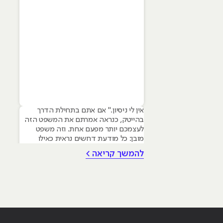
אין לי ניסיון." אם אתם בתחילת הדרך
בהייטק, כנראה אמרתם את המשפט הזה
לעצמכם יותר מפעם אחת. וזה משפט
מובן: כל מודעת דרושים נראית כאילו
נכתבה עבור מישהו שכבר עבד בצוות,
להמשך קריאה >
כבר נגע במוצר אמיתי, כבר צבר ביטחון.
אבל הנה האמת שרוב הג׳וניורים לא
מכירים: ניסיון הוא לא הדבר היחיד
שמעסיקים מחפשים, ובמקרים רבים הוא