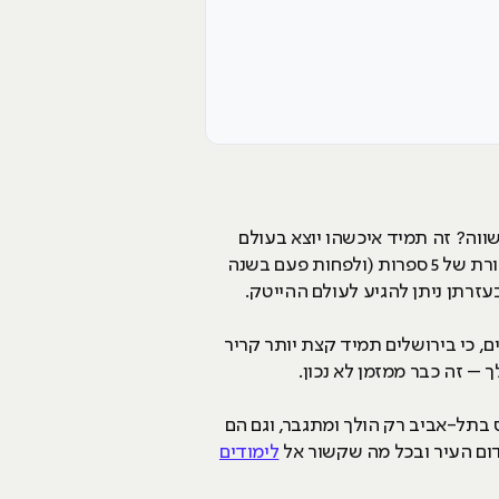
וה? זה תמיד איכשהו יוצא בעולם
ההייטק או הדיגיטל. שהם תמיד נוסעים בכפכפים ומכנסיים קצרים על קורקינט חשמלי לעבודה ונהנים ממשכורת של 5 ספרות (ולפחות פעם בשנה
עזרתן ניתן להגיע לעולם ההייטק.
ם, כי בירושלים תמיד קצת יותר קריר
 – זה כבר ממזמן לא נכון.
 בתל-אביב רק הולך ומתגבר, וגם הם
ידום העיר ובכל מה שקשור אל
לימודים