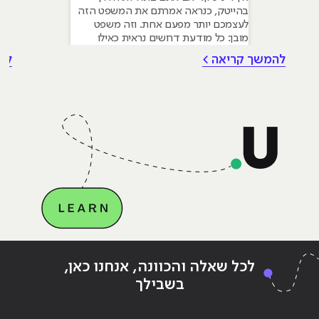
בהייטק, כנראה אמרתם את המשפט הזה
לעצמכם יותר מפעם אחת. וזה משפט
מובן: כל מודעת דרושים נראית כאילו
נכתבה עבור מישהו שכבר עבד בצוות,
להמשך קריאה >
לה
כבר נגע במוצר אמיתי, כבר צבר ביטחון.
אבל הנה האמת שרוב הג׳וניורים לא
מכירים: ניסיון הוא לא הדבר היחיד
שמעסיקים מחפשים, ובמקרים רבים הוא
Continue reading
"10 יתרונות ללימודי מחשבים בעידן
לכל שאלה והכוונה, אנחנו כאן,
הדיגיטלי"
הדי
בשבילך