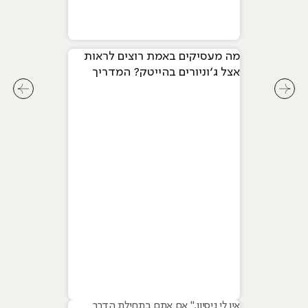
מה מעסיקים באמת רוצים לראות
אצל ג׳וניורים בהייטק? המדריך
המלא ל-2026
לחץ לשיקופית קודמת בסליידר מאמרים
לחץ ל
אין לי ניסיון." אם אתם בתחילת הדרך