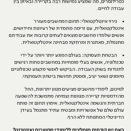
כפרילנסרים, מה שמציע גמישות רבה בקריירה ובאיזון בין
עבודה לחיים.
גירוי אינטלקטואלי: תחום המחשבים מעורר
אינטלקטואלית, עם זרימה מתמדת של רעיונות וחידושים.
אנשים שלמדו מחשבים מוצאים לעתים קרובות את עבודתם
מתגמלת, מאתגרת ומרתקת מבחינה אינטלקטואלית.
הבטחת תעסוקה: בעולם המונע יותר ויותר על ידי
טכנולוגיה, אנשים בעלי מומחיות במחשבים פחות רגישים
לתנודות בשוק העבודה. הביקוש לאנשי מקצוע טכנולוגיים
מיומנים נשאר יציב, ומספק תחושת ביטחון תעסוקתי.
לסיכום, לימודי מחשבים מציעים מגוון יתרונות, החל
מהזדמנויות קריירה מגוונות וצמיחה מתמשכת להשפעה
חברתית והגשמה אינטלקטואלית. אימוץ תחום זה פותח
עולם שלם של אפשרויות ומבטיח עתיד מתגמל בעידן
הדיגיטלי המתפתח ללא הרף.
האם יש קורסים מומלצים ללימודי מחשבים ואינטרנט?