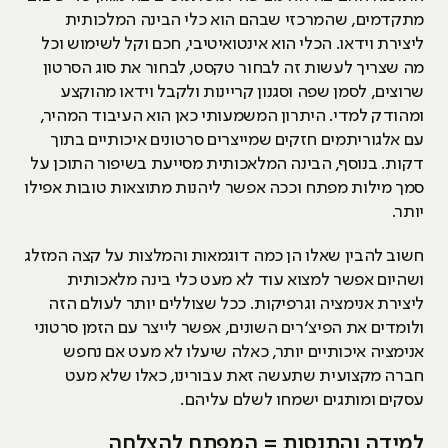
מתקדמים, שהמרכזי שבהם הוא כלי הבינה המלכותית
ליצירת וידאו. הכלי הוא אינטואיטיבי, חכם וקל לשימוש וכל
מה שצריך לעשות זה לבחור טקסט, לבחור את סוג הסרטון
שרוצים, לסמן שפה וסגנון קריינות ולקבל וידאו מהוקצע
ומהודק למדי. היתרון המשמעותי כאן הוא העיבוד המהיר,
עם אלגוריתמים חזקים שמייצרים סרטונים איכותיים בתוך
דקות. בנוסף, הבינה המלאכותית מסייעת בשיפור התוכן על
סמך מילות מפתח וככה אפשר ליהנות מתוצאות טובות אפילו
יותר.
חשוב להבין שאלו הן כמה דוגמאות והמלצות על קצה המזלג
ושהיום אפשר למצוא עוד לא מעט כלי בינה מלאכותית
ליצירת אנימציה וגרפיקות. ככל שצוללים יותר לעולם הזה
ולומדים את הפיצ׳רים השונים, אפשר לייצר עם הזמן סרטוני
אנימציה איכותיים יותר, כאלה שיעלו לא מעט אם נחפש
חברה מקצועית שתעשה זאת עבורינו, כאלו שלא מעט
עסקים ומותגים ישמחו לשלם עליהם.
למידה והתנסות = המפתח להצלחה