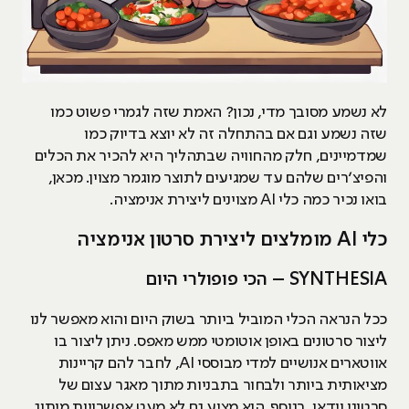
לא נשמע מסובך מדי, נכון? האמת שזה לגמרי פשוט כמו
שזה נשמע וגם אם בהתחלה זה לא יוצא בדיוק כמו
שמדמיינים, חלק מהחוויה שבתהליך היא להכיר את הכלים
והפיצ׳רים שלהם עד שמגיעים לתוצר מוגמר מצוין. מכאן,
בואו נכיר כמה כלי AI מצוינים ליצירת אנימציה.
כלי AI מומלצים ליצירת סרטון אנימציה
SYNTHESIA – הכי פופולרי היום
ככל הנראה הכלי המוביל ביותר בשוק היום והוא מאפשר לנו
ליצור סרטונים באופן אוטומטי ממש מאפס. ניתן ליצור בו
אווטארים אנושיים למדי מבוססי AI, לחבר להם קריינות
מציאותית ביותר ולבחור בתבניות מתוך מאגר עצום של
סרטוני וידאו. בנוסף, הוא מציע גם לא מעט אפשרויות מיתוג