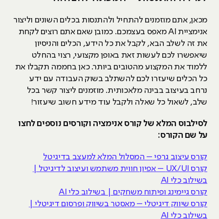
מכאן, אתם מוזמנים להתחיל ולהתנסות בכלים השונים וליצור
אנימציית AI מאפס בעצמכם. כמובן שאם אתם רוצים לקחת
את זה לשלב הבא, לקבל את כל הידע, הכלים והניסיון
שיאפשרו לכם לעשות זאת באופן מקצועי, רצוי בהחלט
ללמוד את המקצוע מהטובים ביותר. כאן בחממה תקבלו את
כל הכלים שיעזרו לכם להשתלב בשוק העבודה עם ידע
נרחב בעיצוב בבינה מלאכותית. מוזמנים ליצור קשר בכל
שלב, לשאול כל שאלה ולקבל עוד מידע חשוב שיעזור!
לסילבוס המלא של קורס אנימציה וקורסים נוספים לחצו
על שם הקורס:
קורס עיצוב גרפי – המסלול המלא למעצב בדיגיטל
קורס UX/UI – אפיון חווית משתמש ועיצוב לדיגיטל |
בשילוב כלי AI
קורס גיימינג ופיתוח משחקים | בשילוב כלי AI
קורס שיווק דיגיטלי – מאסטר בשיווק ופרסום דיגיטלי |
בשילוב כלי AI