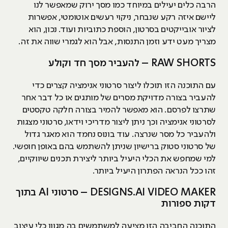
הרבה כלים יעילים במיוחד כמו מסך ירוק שמאפשר לנו
ליישם איזה רקע שנבחר, ניקוי רעשים אוטומטי, אפשרות
לציור אובייקטים בסרטון, הוספת כתוביות ועוד. נכון, הוא
מצריך מעט ידע וזמן התנסות, אבל הוא לגמרי שווה את זה.
RAW SHORTS – להעביר מסך חד וקולע
עם התוכנה הזו תוכלו ליצור סרטוני אנימציה קצרים כדי
להעביר בצורה מדויקת מסרים של מותגים או כל דבר אחר
שתרצו לפרסם. הוא מאפשר להמיר בצורה חלקה טקסטים
לסרטוני אנימציה וכך ניתן ליצור מדריכי וידאו, סרטוני מצגות
ולהעביר כל מסר שנרצה. עוד בונוס נחמד הוא מאגר גדול
של סרטוני סטוק ברישיון שניתן להשתמש בהם באופן חופשי.
למי שמחפש את הכלי היעיל ביותר ליצירת תכנים שיווקיים,
זהו ככל הנראה הפתרון היעיל ביותר.
DESIGNS.AI VIDEO MAKER – סרטוני AI בתוך
דקות ספורות
התוכנה החביבה הזו מציעה למשתמשים בה מגוון כלי עיצוב