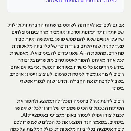
למידה והתנסות = המפתח להצלחה
אם גם לכם יצא לאחרונה לשוטט ברשתות החברתיות ולגלות
שם יותר ויותר תמונות וסרטוני אנימציה מרהיבים ומוצלחים
שהעלו אנשים שאין להם ממש מושג בהנפשה ואיור, סביר
מאד להניח שנתקלתם בעוד תוצר של כלי בינה מלאכותית
מתקדם. מהפכת ה-AI שאנו עדים לה בימים אלו, מאפשרת
לכל אחד מאיתנו להפוך לאנימוטרים מוכשרים בלי צורך
בידע מקדים או כל כישרון באיור או הנפשה. אז בין אם אתם
רוצים ליצור אנימציה למטרות פרסום, לעיצוב גיימינג או סתם
בשביל להצחיק את החבר׳ה, תדעו שזה לגמרי אפשרי
בימינו.
רוצים לדעת איך? בחממה תוכלו להתמקצע ולהפוך את
הפיתוח הטכנולוגי הכי משמעותי של דורנו לכלי שיאפשר
לכם ליצור ואפילו לעסוק באופן מקצועי באנימציית AI.
בינתיים, במאמר הזה תמצאו את כל הכלים שיאפשרו לכם
ליצור אנימציה בכלי בינה מלאכותית, כולל המלצות על כמה