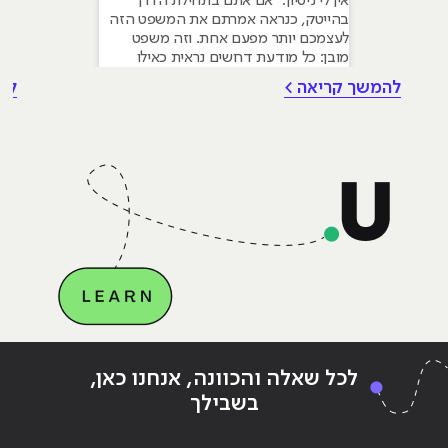
אין לי ניסיון." אם אתם בתחילת הדרך
בהייטק, כנראה אמרתם את המשפט הזה
לעצמכם יותר מפעם אחת. וזה משפט
מובן: כל מודעת דרושים נראית כאילו
נכתבה עבור מישהו שכבר עבד בצוות,
להמשך קריאה >
לה
כבר נגע במוצר אמיתי, כבר צבר ביטחון.
אבל הנה האמת שרוב הג׳וניורים לא
מכירים: ניסיון הוא לא הדבר היחיד
שמעסיקים מחפשים, ובמקרים רבים הוא
Continue reading
"איך ליצור אנימציה באמצעות בינה
ing
לכל שאלה והכוונה, אנחנו כאן,
מלאכותית (AI)?"
מלאכ
בשבילך