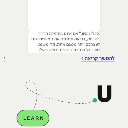
אין לי ניסיון." אם אתם בתחילת הדרך
בהייטק, כנראה אמרתם את המשפט הזה
לעצמכם יותר מפעם אחת. וזה משפט
מובן: כל מודעת דרושים נראית כאילו
נכתבה עבור מישהו שכבר עבד בצוות,
להמשך קריאה >
לה
כבר נגע במוצר אמיתי, כבר צבר ביטחון.
אבל הנה האמת שרוב הג׳וניורים לא
מכירים: ניסיון הוא לא הדבר היחיד
שמעסיקים מחפשים, ובמקרים רבים הוא