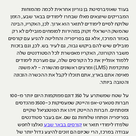
בעוד שאוניברסיטת בן גוריון אחראית לכמה מהמוחות
המבריקים שיוצאים מאלו שבחרו לימודים בבאר שבע, הזמן
שלוקח לסיים לימודים לתואר הוא ארוך. לכן, האקריו, הבינה
שהמשק הישראלי זקוק במהירות למומחים מובילים לא רק
באזור המרכז, אלא גם בפריפריה והחליטה להגיע עם קורסים
מובילים שיש להם ביקוש גבוה, גם לעיר בש. לכן, וגם בזכות
משבר הקורונה, האקריו מאפשרת לכל הסטודנטים שלה
ללמוד אונליין את כל הקורסים שלה, עם מערכת לימודים
מתקדמת (LMS) ומרצים ראשונים מהשורה - לא משנה
מאיפה אתם בארץ, אתם תוכלו לקבל את ההכשרה הנכונה
והטובה ביותר.
על שטח שמשתרע על 350 דונם ממוקמות היום יותר מ-100
חברות סטארט-אפ והייטק שמעסיקות כ-3500 מהנדסים
ומפתחים. חברות ההייטק זיהו את הפוטנציאל שקיים
בפריפריה ופתחו שלוחות גם שם. אם בעבר סטודנטים
שלמדו לימודי תואר או
קורסים בבאר שבע
נאלצו לחפש
עבודה במרכז, הרי שכיום הם זוכים להיצע גדול יותר של