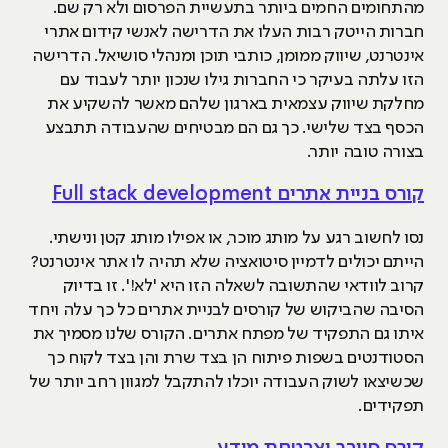
מהתחומים החמים ביותר בתעשיית הפרסום ולא רק שם.
חברות הייטק רבות העלו את הדרישה לאנשי קידום אתרי
אינטרנט, שיווק ממומן, כותבי תוכן ומנהלי סושיאל. הדרישה
הזו עלתה בעיקר כי החברות גילו שנכון יותר לעבוד עם
מחלקת שיווק עצמאית בארגון שלהם מאשר להשקיע את
הכסף בצד שלישי. כך גם הם מבטיחים שהעבודה תתבצע
בצורה טובה יותר.
קורס בניית אתרים Full stack development
נסו לחשוב רגע על מותג מוכר, או אפילו מותג קטן ונישתי.
הייתם יכולים לדמיין סיטואציה שלא תהיה לו אתר אינטרנט?
קרוב לוודאי שהתשובה לשאלה הזו היא 'לא!'. זו בדיוק
הסיבה שהביקוש של קורסים לבניית אתרים כל כך עלה ויחד
איתו גם התפקיד של מפתח אתרים. הקורס שלנו מסמיך את
הסטודנטים בשפות פיתוח הן בצד שרת והן בצד לקוח כך
שכשיצאו לשוק העבודה יוכלו להתקבל למגוון רחב יותר של
תפקידים.