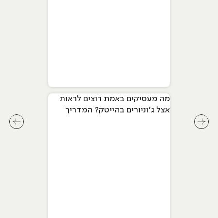
מה מעסיקים באמת רוצים לראות
אצל ג׳וניורים בהייטק? המדריך
המלא ל-2026
לחץ לשיקופית קודמת בסליידר מאמרים
לחץ ל