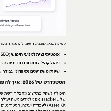
כשהתקציב מוגבל, חשוב להתמקד בערוצ
אופטימיזציה למנועי חיפוש (
SEO
:
ניהול קהילה ונוכחות חברתית:
הגדר
שיווק משפיענים (מיקרו):
עבודה עם
הסטנדרט של 2026: איך להפוך למשווק Full Stack שיודע לעשות הכל?
היכולת לשווק בתקציב מוגבל דורשת שליטה רחבה במג