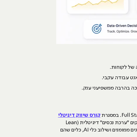
 של לקוחות.
אנט עבודה עקבי.
וכה בהרבה ממשפיעני ענק.
קורס שיווק דיגיטלי
של HackerU, אנו מלמדים גישה יעילה וחסכונית Lean Marketing. ה-Lean Marketing המאפשרת להקים "ערכת נכסים" דיגיטלית (Lean
Asset Kit) לעבודה יעילה. הסטודנטים עוברים הכשרה מעשית בבניית אתרים ב-WordPress, ניהול קמפיינים ממומנים ושילוב כלי AI, כלים שהם