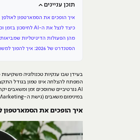
תוכן עניינים
איך הופכים את הסמארטפון לאולפן 
כיצד לנצל את ה-AI לחיסכון בזמן וכסף?
מהן הפעולות הדיגיטליות שמביאות את ה-ROI הגבו
הסטנדרט של 2026: איך להפוך למשווק Full Stack שיודע לעשות הכל?
בעידן שבו ענקיות טכנולוגיה משקיעות מ
המפתח להצלחה אינו טמון בגודל התקצי
AI גנרטיביים שחוסכים זמן ומשאבים י
במינימום משאבים (גישת ה-Lean Marketing). גם בלי ידע מוקדם או תקציב גבוה, ניתן להתחיל ליישם פעולות שיווק דיגיטלי כבר היום.
איך הופכים את הסמארטפון לא