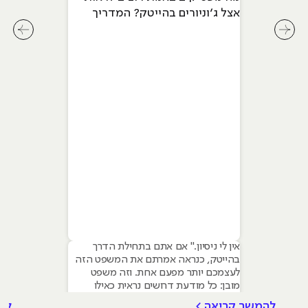
אצל ג׳וניורים בהייטק? המדריך
המלא ל-2026
לחץ לשיקופית קודמת בסליידר מאמרים
לחץ ל
אין לי ניסיון." אם אתם בתחילת הדרך
בהייטק, כנראה אמרתם את המשפט הזה
לעצמכם יותר מפעם אחת. וזה משפט
מובן: כל מודעת דרושים נראית כאילו
נכתבה עבור מישהו שכבר עבד בצוות,
להמשך קריאה >
לה