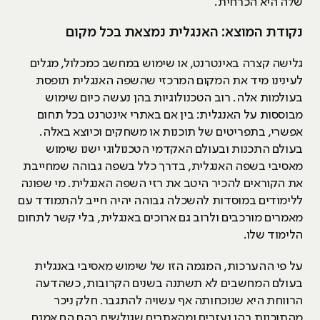
שלה היא הכרחית.
נקודת המוצא: האנגלית נמצאת בכל מקום
גלישה קצרה באינטרנט, או שימוש במחשב כמכלול, מגלים
לעינינו מיד את המקום המרכזי שהשפה האנגלית תופסת
בעולמות אלה. רוב הטכנולוגיות בהן נעשה כיום שימוש
מבוססות על האנגלית: בין אם באתרי אינטרנט בכל תחום
אפשרי, בתפריטים של תוכנות או משחקים וכיוצא באלה.
בעולם התכנות ובעולם האקדמי הטכנולוגי ישנו שימוש
מאסיבי בשפה האנגלית, בדרך כלל בשפה גבוהה שמחייבת
את הקוראים להכיר היטב את רזי השפה האנגלית. מי שפונה
ללימודים במוסדות להשכלה גבוהה יהיה חייב להתמודד עם
מאמרים מורכבים ולרוב גם ארוכים באנגלית, בלי קשר לתחום
הלימוד שלו.
על פי ההערכות, המגמה הזו של שימוש מאסיבי באנגלית
בעולם המחשבים לא תשתנה בשנים הקרובות, כשהדעה
הרווחת היא שנוכחותה אף עשויה להתגבר. חלק ניכר
מהתוכנות בהן נעזרים ומהאתרים שגולשים בהם הם אמנם