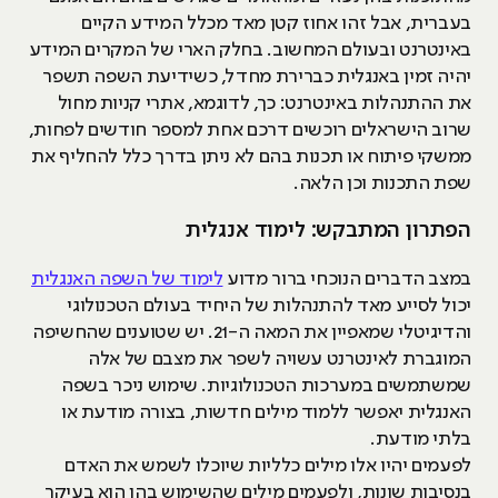
בעברית, אבל זהו אחוז קטן מאד מכלל המידע הקיים
באינטרנט ובעולם המחשוב. בחלק הארי של המקרים המידע
יהיה זמין באנגלית כברירת מחדל, כשידיעת השפה תשפר
את ההתנהלות באינטרנט: כך, לדוגמא, אתרי קניות מחול
שרוב הישראלים רוכשים דרכם אחת למספר חודשים לפחות,
ממשקי פיתוח או תכנות בהם לא ניתן בדרך כלל להחליף את
שפת התכנות וכן הלאה.
הפתרון המתבקש: לימוד אנגלית
במצב הדברים הנוכחי ברור מדוע
לימוד של השפה האנגלית
יכול לסייע מאד להתנהלות של היחיד בעולם הטכנולוגי
והדיגיטלי שמאפיין את המאה ה-21. יש שטוענים שהחשיפה
המוגברת לאינטרנט עשויה לשפר את מצבם של אלה
שמשתמשים במערכות הטכנולוגיות. שימוש ניכר בשפה
האנגלית יאפשר ללמוד מילים חדשות, בצורה מודעת או
בלתי מודעת.
לפעמים יהיו אלו מילים כלליות שיוכלו לשמש את האדם
בנסיבות שונות, ולפעמים מילים שהשימוש בהן הוא בעיקר