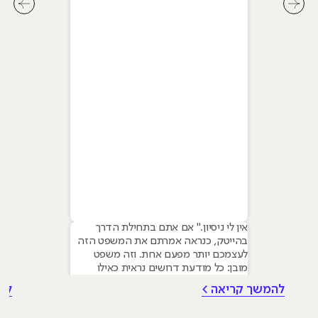
המלא ל-2026
לחץ לשיקופית קודמת בסליידר מאמרים
לחץ ל
אין לי ניסיון." אם אתם בתחילת הדרך
בהייטק, כנראה אמרתם את המשפט הזה
לעצמכם יותר מפעם אחת. וזה משפט
מובן: כל מודעת דרושים נראית כאילו
נכתבה עבור מישהו שכבר עבד בצוות,
להמשך קריאה >
לה
כבר נגע במוצר אמיתי, כבר צבר ביטחון.
אבל הנה האמת שרוב הג׳וניורים לא