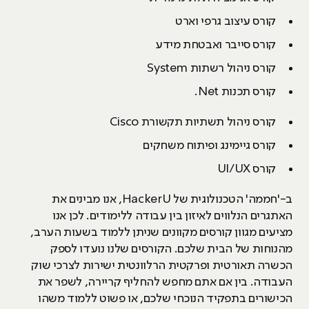
קורס עיצוב גרפי וארט
קורס סייבר ואבטחת מידע
קורס ניהול רשתות System
קורס תכנות Net.
קורס ניהול תשתיות תקשורת Cisco
קורס גיימינג ופיתוח משחקים
קורס UI/UX
ב-'חממה' הטכנולוגית של HackerU, אנו מבינים את
האתגרים הנלווים לאיזון בין עבודה ללימודים. לכן אנו
מציעים מגוון קורסים מקוונים שניתן ללמוד בשעות הערב,
מהנוחות של הבית שלכם. הקורסים שלנו נועדו לספק
הכשרה תאורטית ופרקטית הרלוונטית ישירות לצרכי שוק
העבודה. בין אם אתם מחפש להחליף קריירה, לשפר את
הכישורים בתפקיד הנוכחי שלכם, או פשוט ללמוד משהו