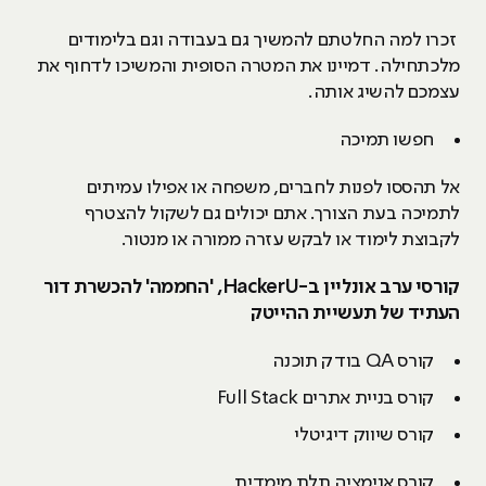
זכרו למה החלטתם להמשיך גם בעבודה וגם בלימודים
מלכתחילה. דמיינו את המטרה הסופית והמשיכו לדחוף את
עצמכם להשיג אותה.
חפשו תמיכה
אל תהססו לפנות לחברים, משפחה או אפילו עמיתים
לתמיכה בעת הצורך. אתם יכולים גם לשקול להצטרף
לקבוצת לימוד או לבקש עזרה ממורה או מנטור.
קורסי ערב אונליין ב-
HackerU
, 'החממה' להכשרת דור
העתיד של תעשיית ההייטק
קורס QA בודק תוכנה
קורס בניית אתרים Full Stack
קורס שיווק דיגיטלי
קורס אנימציה תלת מימדית