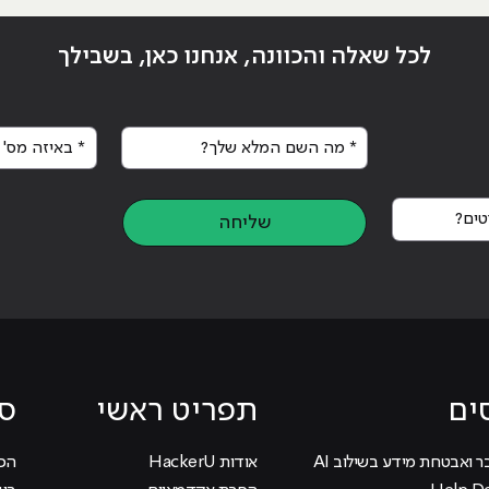
לכל שאלה והכוונה, אנחנו כאן, בשבילך
* מה השם המלא שלך?
* באיזה מס' א
ים?
שליחה
ים
תפריט ראשי
סי
ר ואבטחת מידע בשילוב AI
אודות HackerU
הכוכ