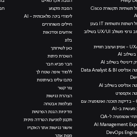
הסבת אקדמאיים
בוג
קורס ניהול תשתיות תקשורת Cisco
הסבת מקצוע
חבר
לימודי בינה מלאכותית - AI
 רשתות ותשתיות IT בענן
חיילים משוחררים
קורס עיצוב גרפי משולב UX/UI בשילוב
אירועים וסדנאות
בלוג
קורס UX/UI - אפיון ועיצוב חוויית
כאן לשירותך
ילוב AI
השכרת כיתות
ק דיגיטלי בשילוב AI
חבר מביא חבר
קורס דאטה אנליסט Data Analyst & BI
ללמוד איפה שנוח לך
De
כתבו עלינו בעיתונות
 אנליסט בשילוב AI
צור קשר
טה אקספרט
הצהרת נגישות
קורס QA - בדיקות תוכנה ואוטומציה עם
מצלמות אבטחה
עשית ב-AI
מדיניות הגנת הפרטיות
י אוטומציה ל-QA
תקנון למניעת הטרדה מינית
אישור נגישות אתר האקריו
מפת אתר