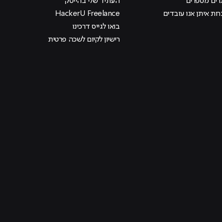
רים מספרים
העתיד שלי בהייטק
ות איתן אנו עובדים
HackerU Freelance
בואו לגייס דרכינו
רישיון לקיום לשכה פרטית