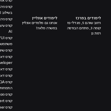
קורס Help Desk
מוביל לעמוד טיקטוק
מוביל לעמוד פייסבוק
מוביל לעמוד לינקדאין
מוביל לעמוד אינסטגרם
מוביל לעמוד היוטיוב
בשילוב AI
לימודים במרכז
לימודים אונליין
קורס ניהול
רחוב שוהם 5, מגדלי פז
אנחנו גם מלמדים אונליין
קומה 3, מתחם הבורסה
במשרה מלאה!
AI
רמת גן
משתמש בש
קורס שיוו
veloper
קורס דאטה
קורס דא
התמחות מ
קורס מפתח
קורס AI Management Expert
קורס DevOps Engineer