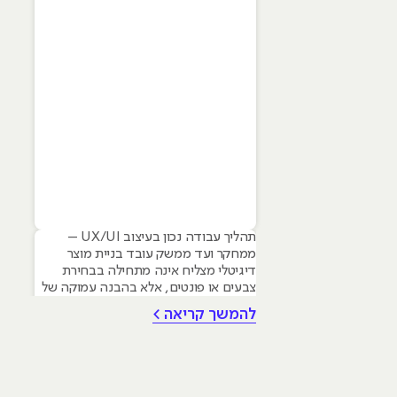
תהליך עבודה נכון בעיצוב UX/UI –
ממחקר ועד ממשק עובד בניית מוצר
דיגיטלי מצליח אינה מתחילה בבחירת
צבעים או פונטים, אלא בהבנה עמוקה של
צרכי המשתמש. עם זאת עיצוב גרפי הוא
להמשך קריאה >
הבסיס שעליו נשענים תהליכי UX ו-UI –
החל מהיררכיה ויזואלית, דרך טיפוגרפיה
ועד יצירת שפה מותגית ברורה. המאמר
שלפניכם סוקר את המתודולוגיה
המקצועית לבניית