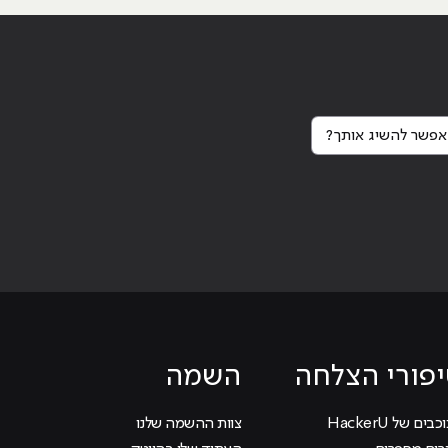
Sync) כמו
פשר להשיג אותך?
Continue reading
"
פורי הצלחה
השמה
בים של HackerU
צוות ההשמה שלנו