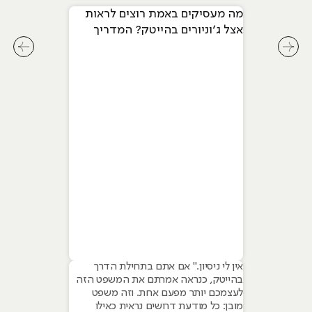
מה מעסיקים באמת רוצים לראות
אצל ג׳וניורים בהייטק? המדריך
המלא ל-2026
לחץ לשיקופית קודמת בסליידר מאמרים
לחץ ל
אין לי ניסיון." אם אתם בתחילת הדרך
בהייטק, כנראה אמרתם את המשפט הזה
לעצמכם יותר מפעם אחת. וזה משפט
מובן: כל מודעת דרושים נראית כאילו