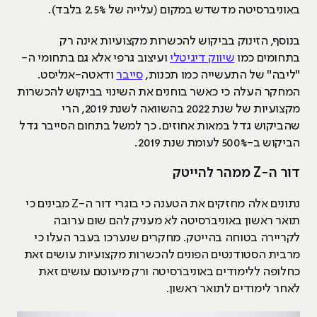
באוניברסיטה מדשדש במקום (עלייה של 2.5% בלבד).
בנוסף, הזינוק בביקוש להכשרות מקצועיות אינה רק
בתחומים כמו
שיווק דיגיטלי
ועיצוב גרפי אלא גם בתחומי ה-
"ליבה" של התעשייה כמו תכנות,
סייבר
ודאטה-אנליסט.
המחקר העלה כי כאשר בוחנים את השינוי בביקוש להכשרות
מקצועיות של שנת 2022 בהשוואה לשנת 2019, הרי
שהביקוש גדל במאות אחוזים. כך למשל בתחום הסייבר גדל
הביקוש ב-500% לעומת שנת 2019.
דור ה-Z ממהר להייטק
נתונים אלה מחזקים את הטענה כי בוגרי דור ה-Z מבינים כי
תואר ראשון באוניברסיטה לא מעניק להם שום ערובה
לקריירה בטוחה בהייטק. מחקרים שנערכו בעבר העלו כי
מרבית הסטודנטים הפונים להכשרות מקצועיות עושים זאת
כחלופה ללימודים באוניברסיטה ורק מיעוטם עושים זאת
לאחר לימודים לתואר ראשון.