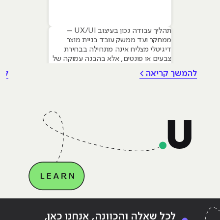
תהליך עבודה נכון בעיצוב UX/UI –
ממחקר ועד ממשק עובד בניית מוצר
דיגיטלי מצליח אינה מתחילה בבחירת
צבעים או פונטים, אלא בהבנה עמוקה של
צרכי המשתמש. עם זאת עיצוב גרפי הוא
להמשך קריאה >
לה
הבסיס שעליו נשענים תהליכי UX ו-UI –
החל מהיררכיה ויזואלית, דרך טיפוגרפיה
ועד יצירת שפה מותגית ברורה. המאמר
שלפניכם סוקר את המתודולוגיה
המקצועית לבניית
Continue reading
"לימודי עיצוב גרפי – והרי החדשות"
ing
לכל שאלה והכוונה, אנחנו כאן,