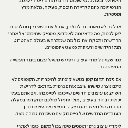
הישראלי ובעולם. מי שנכנס קודם לתחום לימודי עיצוב
הגרפי זוכה כיום לקריירה תוססת, פעילה, מלאת מרץ
ומספקת.
אבל זה לא מאוחר גם לכם! כן, אתם! אתם שעדיין מתלבטים
לאן לפנות, מה כדאי ומה לא כדאי, מספיק שתיכנסו אל אתרי
החדשות ותסקרו את כול מה שמתרחש בעולם האינטרנט
תגלו חידושים ורעיונות כמעט אינסופיים.
כמו שצויין לימודי עיצוב גרפי יש משקל עצום בים התעשייה
הגועש הזה.
אם ניקח תחום קטן בנושא קופונים להיכרויות. הקופונים לא
סתם נוצרו. מישהו עיצב אותם גרפית בהתאם לדרישת
השוק. או עיצובים חדשים שייכנסו לפייסבוק. אם אתם בעלי
יכולת גבוהה בעיצוב , אולי יתמזל מזלכם תתקדמו במעלה
החברה של מעצבי הגרפיקה ותמצאו את עצמכם בין
העובדים החדשים של פייסבוק עם משכורת גבוהה מאד.
לימודי עיצוב גרפי תופסים פינה בכול מקום. כנסו לאתרי