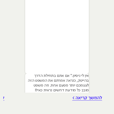
אין לי ניסיון." אם אתם בתחילת הדרך
בהייטק, כנראה אמרתם את המשפט הזה
לעצמכם יותר מפעם אחת. וזה משפט
מובן: כל מודעת דרושים נראית כאילו
נכתבה עבור מישהו שכבר עבד בצוות,
להמשך קריאה >
לה
כבר נגע במוצר אמיתי, כבר צבר ביטחון.
אבל הנה האמת שרוב הג׳וניורים לא
מכירים: ניסיון הוא לא הדבר היחיד