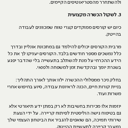
ולהשתחרר מהסטריאוטיפים הקיימים.
3
. לשקול הכשרה מקצועית
כיום יש קורסים ממוקדים קצרי טווח שמכוונים לעבודה
בהייטק.
מרבית הקורסים יכולים להילמד גם במתכונת אונליין ובדרך
כלל נמשכים מספר חודשים בלבד. הקורסים יעניקו לך את כל
הידע ההכרחי על מנת להשתלב בתעשייה בלי שהדבר יפגע
בשגרת יומך ובהקדשת זמן למשפחה ולפנאי.
בחלק ניכר ממסלולי ההכשרה ילוו אותך לאורך התהליך:
בניית קורות חיים, הכנה לראיונות עבודה, סיוע בחיפוש אחרי
משרות ועוד.
יוזמות אלו מכירות בחשיבות לא רק במתן ידע תיאורטי אלא
גם בטיפוח גישה הוליסטית לפיתוח קריירה. על ידי הצעת
שירותי תמיכה, הם שואפים להגביר את הביטחון העצמי שלך
במעבר קריירה לתעשיית ההייטק.