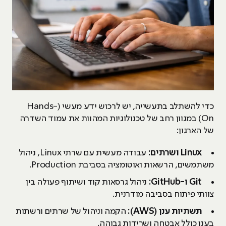
כדי להשתלב בתעשייה, יש לרכוש ידע מעשי (Hands-
On) במגוון רחב של טכנולוגיות המהוות את עמוד השדרה
של הארגון:
Linux
ושרתים:
עבודה מעשית עם שרתי Linux, ניהול
משתמשים, הרשאות ואוטומציה בסביבת Production.
Git
ו-
GitHub
:
ניהול גרסאות קוד ושיתוף פעולה בין
צוותי פיתוח בסביבה מודרנית.
תשתיות ענן (
AWS
):
הקמה וניהול של שרתים ורשתות
בענן כולל אבטחה ושרידות גבוהה.