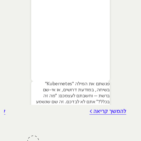
פגשתם את המילה "Kubernetes"
בשיחה, במודעת דרושים, או אי-שם
ברשת – וחשבתם לעצמכם: "מה זה
בכלל?" אתם לא לבדכם. זה שם שנשמע
כמו יצור מיתולוגי יווני, אבל בפועל הוא
להמשך קריאה >
לה
אחד הכלים הכי חשובים וכי מבוקשים
בעולם הענן המודרני. Kubernetes, או
בעברית קוברנטיס, הוא אחד הכלים
המרכזיים בעולמות ה-DevOps והענן.
הוא משמש לניהול קונטיינרים, פריסה