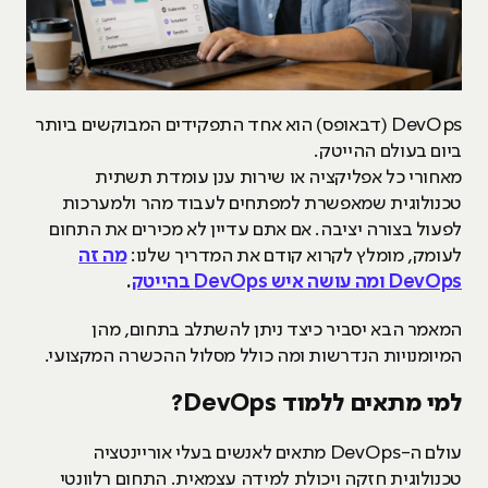
DevOps (דבאופס) הוא אחד התפקידים המבוקשים ביותר
ביום בעולם ההייטק.
מאחורי כל אפליקציה או שירות ענן עומדת תשתית
טכנולוגית שמאפשרת למפתחים לעבוד מהר ולמערכות
לפעול בצורה יציבה. אם אתם עדיין לא מכירים את התחום
לעומק, מומלץ לקרוא קודם את המדריך שלנו:
מה זה
DevOps ומה עושה איש DevOps בהייטק
.
המאמר הבא יסביר כיצד ניתן להשתלב בתחום, מהן
המיומנויות הנדרשות ומה כולל מסלול ההכשרה המקצועי.
למי מתאים ללמוד
DevOps?
עולם ה-DevOps מתאים לאנשים בעלי אוריינטציה
טכנולוגית חזקה ויכולת למידה עצמאית. התחום רלוונטי