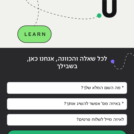
אוטומטית
Continue reading
"איך נכנסים לעולם ה-DevOps גם
ing
לכל שאלה והכוונה, אנחנו כאן,
ללא ניסיון?"
ללא 
בשבילך
* מה השם המלא שלך?
* באיזה מס' אפשר להשיג אותך?
לאיזה מייל לשלוח פרטים?