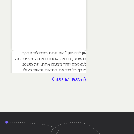
אין לי ניסיון." אם אתם בתחילת הדרך
בהייטק, כנראה אמרתם את המשפט הזה
לעצמכם יותר מפעם אחת. וזה משפט
מובן: כל מודעת דרושים נראית כאילו
נכתבה עבור מישהו שכבר עבד בצוות,
להמשך קריאה >
כבר נגע במוצר אמיתי, כבר צבר ביטחון.
אבל הנה האמת שרוב הג׳וניורים לא
מכירים: ניסיון הוא לא הדבר היחיד
שמעסיקים מחפשים, ובמקרים רבים הוא