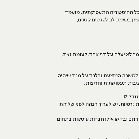
ודה רלוונטיים ולא לפרוס את כל ההיסטוריה התעסוקתית. מועמד
צריך להדגיש תכונות אופי רלוונטיות כמו “איש QA מתחיל - מאופיין בשימת לב לפרטים קטנים,
מך לא יעלה על דף אחד. לעומת זאת,
ות למשרה המוצעת ובלבד על מנת שיהיה
ציבות תעסוקתית וחריצות.
ת גרפיות. יש לערוך הגהה לפני שליחת
דתם ובדקו אילו חברות עוסקות בתחום