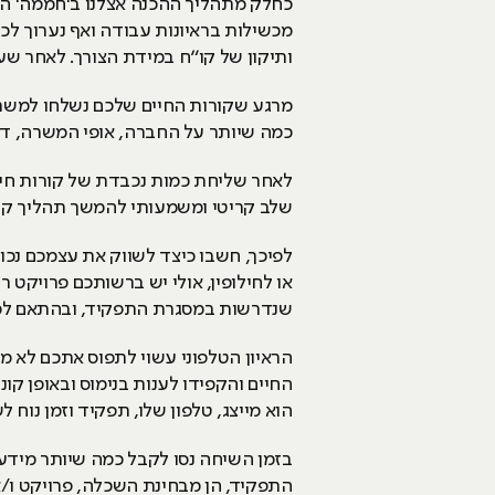
מכשילות בראיונות עבודה ואף נערוך לכם
ותיקון של קו“ח במידת הצורך. לאחר ש
מרגע שקורות החיים שלכם נשלחו למשרה 
כמה שיותר על החברה, אופי המשרה, דרי
לאחר שליחת כמות נכבדת של קורות חיים
שלב קריטי ומשמעותי להמשך תהליך קבל
לפיכך, חשבו כיצד לשווק את עצמכם נכ
או לחילופין, אולי יש ברשותכם פרויקט רל
שנדרשות במסגרת התפקיד, ובהתאם לכך
הראיון הטלפוני עשוי לתפוס אתכם לא מו
החיים והקפידו לענות בנימוס ובאופן קו
הוא מייצג, טלפון שלו, תפקיד וזמן נוח
בזמן השיחה נסו לקבל כמה שיותר מידע
התפקיד, הן מבחינת השכלה, פרויקט ו/או