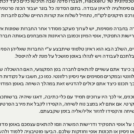
כחלק מתהליך ההכנה אצלנו ב'חממה' הטכנולוגית של HackerU, תעברו סדנה ש
 סימולציה לראיון עבודה. בתום הסדנה כל בוגר יעבור הכנה פרטני
ערכנו תיקונים לקו“ח, נתחיל לשלוח את קורות החיים שלכם לחברו
בחברה מסוימת, יש לערוך מעקב מסודר אחר החברות שפונות אליכם
שות התפקיד, אופי המיון וכמובן הראיונות והמבחנים באותה חברה
, השלב הבא הוא ראיון טלפוני שיתבצע ע“י החברות שאליהן הפניתם 
תכם לעבודה ויש לנהלו באופן מושכל על מנת לא להיפסל.
ון: כיצד אתם עשויים להתאים לחברה בפן המקצועי, האם ההשכלה
וונטי ובמקרים מסוימים אף ניסיון רלוונטי. כמו כן, חשבו על נקודות 
 תכננו כיצד אתם יכולים להדגיש זאת במהלך השיחה באופן המדו
כנים, אי לכך היו ערוכים תמיד עם כלי כתיבה, דאגו שיהיה ברשותכם
נקרטי. אם אתם לא במצב נוח לשיחה, הקפידו לקבל את מירב הפרטים
 לשיחה והקפידו לחזור אליו/אליה בזמן שקבעתם.
 על אופי התפקיד ודרישות המשרה ונסו להתאים עצמכם באופן מד
 ניסיון או תכונות אופי וחוזקות שלכם. הביעו מוטיבציה ללמוד ול