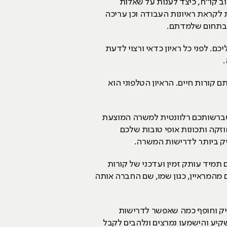
בה תרכשו כלים כיצד לכתוב קו“ח, כיצד לענות על שאלות
ת לקראת ראיונות העבודה וכן עריכה
ת בתחום שלמדתם.
. לפני כל ראיון כדאי ורצוי לדעת
.
קורות חיים. הראיון הטלפוני הוא
 שברשותכם רלוונטית למשרה המוצעת
חוזקה ותכונות אופי טובות שלכם
יק ביותר לדרישות המשרה.
 תמיד עותק זמין ועדכני של קורות
 מהמראיין, כגון שמו, שם החברה אותה
ויק וחופף כמה שאפשר לדרישות
השקיע והישמעו נמרצים ונלהבים לקבל