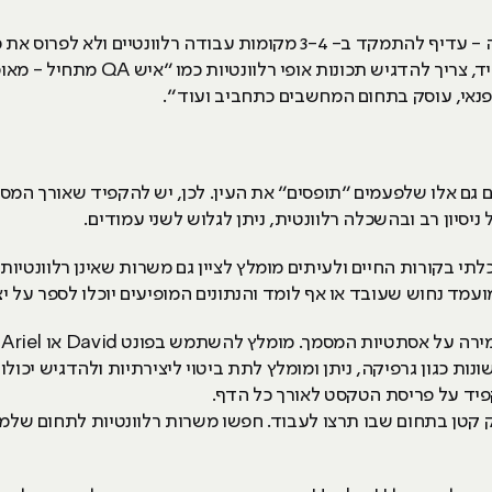
עבור מועמד בעל ריבוי מקומות תעסוקה - עדיף להתמקד ב- 3-4 מקומות עב
חסר ניסיון ובעל השכלה רלוונטית לתפקיד, 
הפנאי, עוסק בתחום המחשבים כתחביב ועוד“.
גם אלו שלפעמים “תופסים“ את העין. לכן, יש להקפיד שאורך המס
סיון רב ובהשכלה רלוונטית, ניתן לגלוש לשני עמודים.
לתי בקורות החיים ולעיתים מומלץ לציין גם משרות שאינן רלוונטי
מד נחוש שעובד או אף לומד והנתונים המופיעים יוכלו לספר על י
תטיות המסמך. מומלץ להשתמש בפונט David או Ariel גודל 12.
ות כגון גרפיקה, ניתן ומומלץ לתת ביטוי ליצירתיות ולהדגיש יכולו
קפיד על פריסת הטקסט לאורך כל הדף.
 קטן בתחום שבו תרצו לעבוד. חפשו משרות רלוונטיות לתחום שלמ