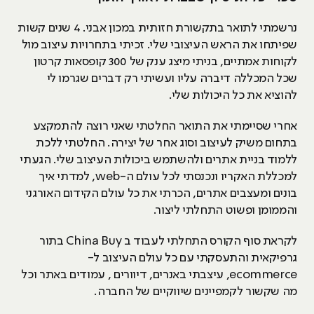
נרשמתי לתואר בתקשורת חזותית במכון אבני. 4 שנים קשות
שפיתחו את הראש העיצובי שלי. זכיתי בתחרויות עיצוב מול
לקוחות אמתיים, בניתי מיצג ענק של 300 קופסאות קרטון
שכל המכללה דיברה עליו ועשיתי רק דברים שגרמו לי
להוציא את כל היכולות שלי.
אחרי שסיימתי את התואר החלטתי שאני רוצה להתמקצע
בתחום משיק לעיצוב וסוג אחר של יצירה. החלטתי ללכת
ללמוד בניית אתרים ולהשתמש ביכולות העיצוב שלי. הגעתי
למכללת האקריו ונכנסתי לכל עולם ה-web, למדתי איך
בונים ומעצבים אתרים, הכרתי את כל עולם הקידום האורגני
והממומן ופשוט התחלתי ליצור.
לקראת סוף הקורס התחלתי לעבוד ב China Buy בתור
גרפיקאית והתעסקתי עם כל עולם העיצוב ל-
ecommerce, עיצבתי באנרים, דיוורים , עמודים באתר וכל
מה שקשור לקמפיינים שיווקיים של החברה.