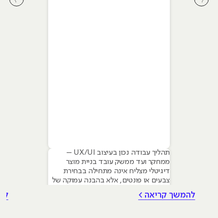
לחץ לשיקופית קודמת בסליידר מאמרים
לחץ ל
תהליך עבודה נכון בעיצוב UX/UI –
ממחקר ועד ממשק עובד בניית מוצר
דיגיטלי מצליח אינה מתחילה בבחירת
צבעים או פונטים, אלא בהבנה עמוקה של
צרכי המשתמש. עם זאת עיצוב גרפי הוא
להמשך קריאה >
לה
הבסיס שעליו נשענים תהליכי UX ו-UI –
החל מהיררכיה ויזואלית, דרך טיפוגרפיה
ועד יצירת שפה מותגית ברורה. המאמר