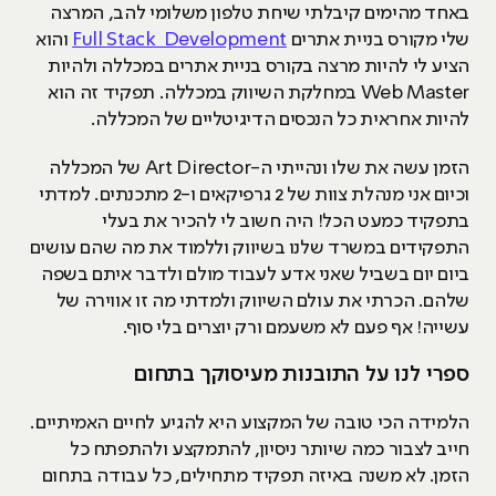
באחד מהימים קיבלתי שיחת טלפון משלומי להב, המרצה
שלי מקורס בניית אתרים
Full Stack Development
והוא
הציע לי להיות מרצה בקורס בניית אתרים במכללה ולהיות
Web Master במחלקת השיווק במכללה. תפקיד זה הוא
להיות אחראית כל הנכסים הדיגיטליים של המכללה.
הזמן עשה את שלו ונהייתי ה-Art Director של המכללה
וכיום אני מנהלת צוות של 2 גרפיקאים ו-2 מתכנתים. למדתי
בתפקיד כמעט הכל! היה חשוב לי להכיר את בעלי
התפקידים במשרד שלנו בשיווק וללמוד את מה שהם עושים
ביום יום בשביל שאני אדע לעבוד מולם ולדבר איתם בשפה
שלהם. הכרתי את עולם השיווק ולמדתי מה זו אווירה של
עשייה! אף פעם לא משעמם ורק יוצרים בלי סוף.
ספרי לנו על התובנות מעיסוקך בתחום
הלמידה הכי טובה של המקצוע היא להגיע לחיים האמיתיים.
חייב לצבור כמה שיותר ניסיון, להתמקצע ולהתפתח כל
הזמן. לא משנה באיזה תפקיד מתחילים, כל עבודה בתחום