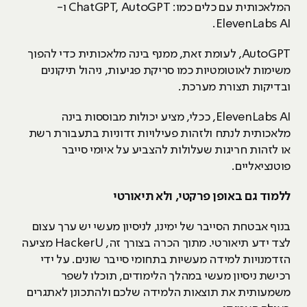
המלאכותית עם כלים כמו: ChatGPT, AutoGPT ו-
ElevenLabs AI.
AutoGPT, לעומת זאת, ממנף בינה מלאכותית כדי להפוך
משימות לאוטומטיות כמו סריקת פגיעות, ניהול תיקונים
ובדיקות תצורת מערכת.
ElevenLabs AI, ככלי, מציע יכולות מבוססות בינה
מלאכותית לנתח ולזהות פעילויות זדוניות בתעבורת רשת
או לזהות חריגות שעלולות להצביע על איומי סייבר
פוטנציאליים.
ללמוד גם באופן פרקטי, ולא תיאורטי
בנוף אבטחת הסייבר של ימינו, לניסיון מעשי יש ערך עצום
לצד ידע תיאורטי. מתוך הכרה בצורך זה, HackerU מציעה
הזדמנויות למידה מעשיות בתחומי סייבר שונים. על ידי
רכישת ניסיון מעשי במהלך הלימודים, תוכלו לשפר
משמעותית את תוצאות הלמידה שלכם ולהתכונן לאתגרים