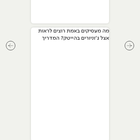
מה מעסיקים באמת רוצים לראות
אצל ג׳וניורים בהייטק? המדריך
המלא ל-2026
לחץ לשיקופית קודמת בסליידר מאמרים
לחץ ל