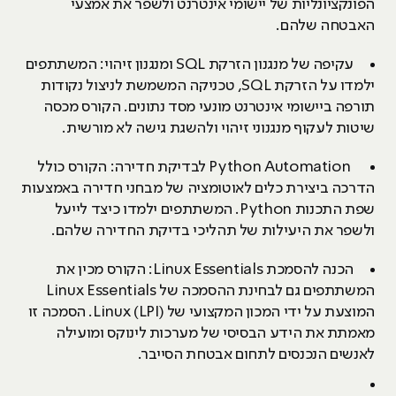
הפונקציונליות של יישומי אינטרנט ולשפר את אמצעי
האבטחה שלהם.
עקיפה של מנגנון הזרקת SQL ומנגנון זיהוי: המשתתפים
ילמדו על הזרקת SQL, טכניקה המשמשת לניצול נקודות
תורפה ביישומי אינטרנט מונעי מסד נתונים. הקורס מכסה
שיטות לעקוף מנגנוני זיהוי ולהשגת גישה לא מורשית.
Python Automation לבדיקת חדירה: הקורס כולל
הדרכה ביצירת כלים לאוטומציה של מבחני חדירה באמצעות
שפת התכנות Python. המשתתפים ילמדו כיצד לייעל
ולשפר את היעילות של תהליכי בדיקת החדירה שלהם.
הכנה להסמכת Linux Essentials: הקורס מכין את
המשתתפים גם לבחינת ההסמכה של Linux Essentials
המוצעת על ידי המכון המקצועי של Linux (LPI). הסמכה זו
מאמתת את הידע הבסיסי של מערכות לינוקס ומועילה
לאנשים הנכנסים לתחום אבטחת הסייבר.