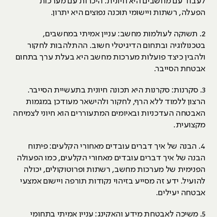
לעבוד עם מחשבים היא חיונית. היכרות עם מערכות
הפעלה, רשתות ויישומי תוכנה נפוצים היא יתרון.
2. תשוקה לעולמות מחשב: עניין אמיתי במחשבים,
בטכנולוגיה ובתחום הדיגיטלי חשוב. ההתלהבות לחקור
ולהבין כיצד פועלות מערכות מחשב היא בעלת ערך בתחום
אבטחת הסייבר.
3. סקרנות: סקרנות היא תכונה חיונית בתעשיית הסייבר.
הרצון ללמוד ללא הרף, לחקור ולהישאר מעודכן במגמות
האבטחה העדכניות ובאיומים המתעוררים הוא חיוני לצמיחה
מקצועית.
4. הבנה של איך דברים עובדים מאחורי הקלעים: פיתוח
הבנה של איך דברים עובדים מאחורי הקלעים, כמו הפעולה
הפנימית של מערכות מחשב, רשתות ופרוטוקולים, יכולה
להועיל. ידע זה מסייע בזיהוי נקודות תורפה ויישום אמצעי
אבטחה יעילים.
5. משיכה לאבטחת מידע והאקינג: עניין אמיתי בתחומי