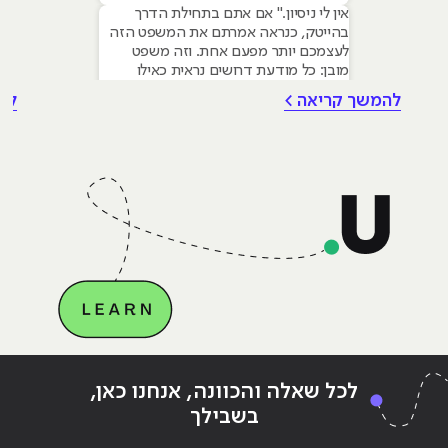
אין לי ניסיון." אם אתם בתחילת הדרך
בהייטק, כנראה אמרתם את המשפט הזה
לעצמכם יותר מפעם אחת. וזה משפט
מובן: כל מודעת דרושים נראית כאילו
נכתבה עבור מישהו שכבר עבד בצוות,
להמשך קריאה >
לה
כבר נגע במוצר אמיתי, כבר צבר ביטחון.
אבל הנה האמת שרוב הג׳וניורים לא
מכירים: ניסיון הוא לא הדבר היחיד
שמעסיקים מחפשים, ובמקרים רבים הוא
Continue reading
"איך מתחילים ללמוד סייבר ואבטחת
ing
לכל שאלה והכוונה, אנחנו כאן,
מידע"
מיד
בשבילך