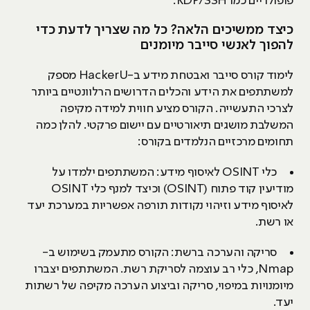
פופולריים כמו RDP/SSH.
כיצד ממשיכים הלאה? כל מה שצריך לדעת כדי
להפוך לאנשי סייבר מיומנים
לימוד קורס סייבר ואבטחת מידע ב-HackerU מספק
למשתתפים את הידע והכלים הדרושים הרלוונטיים ביותר
לצרכי התעשייה. הקורס מציע חווית למידה מקיפה
המשלבת מושגים תיאורטיים עם יישום פרקטי. להלן כמה
תחומים מרכזיים הנלמדים בקורס:
כלי OSINT לאיסוף מידע: המשתתפים ילמדו על
מודיעין קוד פתוח (OSINT) וכיצד למנף כלי OSINT
לאיסוף מידע וזיהוי נקודות תורפה אפשריות במערכת יעד
או רשת.
סריקה והערכה ברשת: הקורס מתעמק בשימוש ב-
Nmap, כלי רב עוצמה לסריקת רשת. המשתתפים יצברו
מיומנויות במיפוי, סריקה וביצוע הערכה מקיפה של רשתות
יעד.