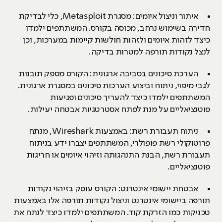
איתור וניצול איומים: מסגרת Metasploit, כלי לבדיקת
חדירה בשימוש נרחב, מכוסה בקורס. המשתתפים ילמדו
כיצד לזהות איומים ולזהות חולשות קיימות במערכות, וכן
לנצל נקודות תורפה למטרות בדיקה.
הערכת סיכונים בסביבה ארגונית: הקורס מספק תובנות
לגבי מיפוי, ניתוח וביצוע הערכות סיכונים במסגרת ארגונית.
המשתתפים ילמדו כיצד להעריך סיכונים ופגיעות
פוטנציאליים על מנת לפתח אסטרטגיות אבטחה יעילות.
ניתוח תעבורת רשת: באמצעות Wireshark, מנתח
פרוטוקולי רשת פופולרי, המשתתפים יצברו ידע בניתוח
תעבורת רשת, הבנת התנהגותה וזיהוי איומים או חריגות
פוטנציאליים.
אבטחת יישומי אינטרנט: הקורס עוסק בזיהוי נקודות
תורפה ביישומי אינטרנט וניצול נקודות תורפה אלו באמצעות
טכניקות כמו הזרקת קוד. המשתתפים ילמדו כיצד לנתח את