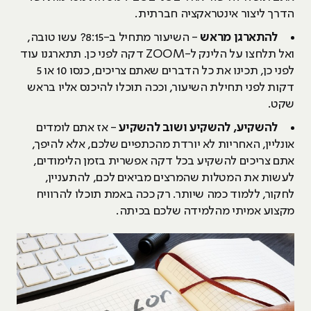
הדרך ליצור אינטראקציה חברתית.
להתארגן מראש
- השיעור מתחיל ב-8:15? עשו טובה,
ואל תלחצו על הלינק ל-ZOOM דקה לפני כן. תתארגנו עוד
לפני כן, תכינו את כל הדברים שאתם צריכים, כנסו 10 או 5
דקות לפני תחילת השיעור, וככה תוכלו להיכנס אליו בראש
שקט.
להשקיע, להשקיע ושוב להשקיע
- אז אתם לומדים
אונליין, האחריות לא יורדת מהכתפיים שלכם, אלא להיפך,
אתם צריכים להשקיע בכל דקה אפשרית בזמן הלימודים,
לעשות את המטלות שהמרצים מביאים לכם, להתעניין,
לחקור, ללמוד כמה שיותר. רק ככה באמת תוכלו להרוויח
מקצוע אמיתי מהלמידה שלכם בכיתה.