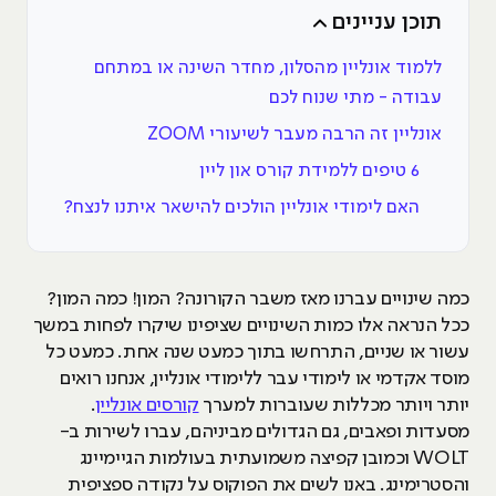
תוכן עניינים
ללמוד אונליין מהסלון, מחדר השינה או במתחם
עבודה - מתי שנוח לכם
אונליין זה הרבה מעבר לשיעורי ZOOM
6 טיפים ללמידת קורס און ליין
האם לימודי אונליין הולכים להישאר איתנו לנצח?
כמה שינויים עברנו מאז משבר הקורונה? המון! כמה המון?
ככל הנראה אלו כמות השינויים שציפינו שיקרו לפחות במשך
עשור או שניים, התרחשו בתוך כמעט שנה אחת. כמעט כל
מוסד אקדמי או לימודי עבר ללימודי אונליין, אנחנו רואים
יותר ויותר מכללות שעוברות למערך
קורסים אונליין
.
מסעדות ופאבים, גם הגדולים מביניהם, עברו לשירות ב-
WOLT וכמובן קפיצה משמועתית בעולמות הגיימיינג
והסטרימינג. באנו לשים את הפוקוס על נקודה ספציפית