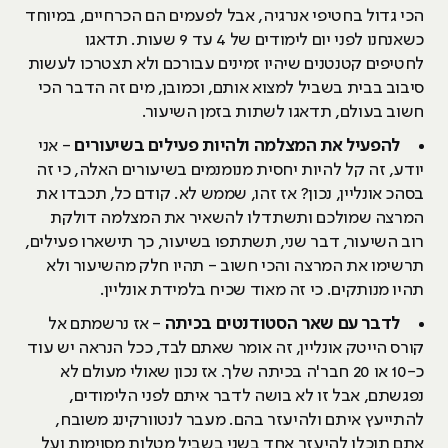
הכי גדול בחטיפי אנרגיה, אבל לפעמים הם הכרחיים, במיוחד
כשאנחנו לפני יום לימודים של 4 עד 9 שעות. תדאגו
לחטיפים קטנטנים שיהיו זמינים עבורכם ולא תצטרכו לעשות
סיבוב בבית בשביל למצוא אותם, וכמובן, מים זה הדבר הכי
חשוב בעולם, תדאגו לשתות בזמן השיעור.
להפעיל את המצלמה ולהיות פעילים בשיעורים
- אני
יודע, זה קל להיות יחסית מנומנמים בשיעורים האלה, כי זה
בסהכ אונליין, נכון? אז זהו, שממש לא. קודם כל, תכבדו את
המרצה שמולכם ותשתדלו להשאיר את המצלמה דולקת
רוב השיעור, דבר שני, תשתתפו בשיעור, כך תישארו פעילים,
תרשימו את המרצה והכי חשוב - תהיו חלק מהשיעור ולא
תהיו מנותקים. כי זה מאוד שכיח בלמידת אונליין.
לדבר עם שאר הסטודנטים בכיתה
- אז נרשמתם אל
קורס הייטק אונליין, זה אומר שאתם לבד, ככל הנראה יש עוד
כ-10 או 20 חבר'ה בכיתה שלך. אז נכון שאולי מעולם לא
נפגשתם, אבל זו לא בושה לדבר איתם לפני הלימודים,
להתייעץ איתם ולהיעזר בהם. מעבר לנטוורקינג משובח,
אתם תוכלו להיעזר אחד בשני בשביל מטלות מסוימות ועל