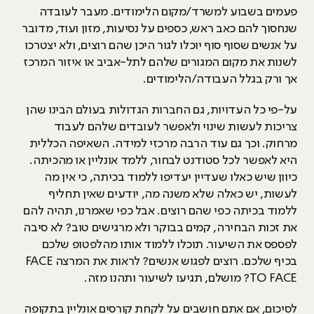
פעמים בשבוע למשרד/מקום הלימודים. מעבר לעובדה
שנחסוך להם כאב ראש, כספים על נסיעות, מזון ועוד, מדובר
על אנשים שסוף סוף יוכלו לגור היכן שהם רוצים, ולא יצטרכו
לשנות את מקום המגורים שלהם לתל-אביב או איזור המרכז
אך ורק בגלל העבודה/הלימודים.
על-פי כל העדויות, גם החברות הגדולות בעולם הבינו שהן
צריכות לעשות שינוי ולאפשר לעובדים שלהם לעבוד
מרחוק. וכך גם עוד הרבה מרכזי למידה. השאיפה הכללית
היא לאפשר לכל סטודנט לבחור, ללמד אונליין או מהכיתה.
כיוון שיש כאלו שעדיין יעדיפו ללמוד בכיתה, כי אין מה
לעשות, יש כאלה שלא משנה מה, יודעים שאין תחליף
ללמוד בכיתה כפי שהם רוצים. אבל כפי שאמרנו, תהיה להם
את זכות הבחירה, קמים בבוקר ולא מרגישים טוב? לא סיבה
לפספס את השיעור. תוכלו ללמוד אותו מהלפטופ שלכם
בכיף שלכם. רוצים לפגוש אנשים? לראות את המרצה FACE
TO FACE? מושלם, תגיעו לשיעור ותהנו מזה.
לסיכום, אם אתם חושבים על לקחת קורסים אונליין בתקופה