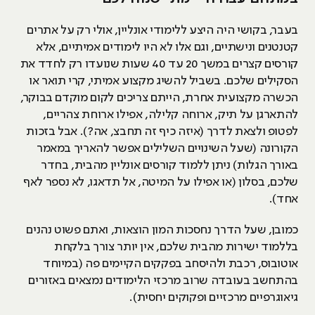
בעבר, בקושי היה היצע ללימודי אונליין, אולי רק על אתרים
קטנטנים ונישתיים, וגם אלו לא היו לימודים אמיתיים, אלא
קורסים קצרים במשך 20 עד 40 שעות שנועדו רק לחדד את
הסקילים שלכם. בשביל להשיג מקצוע אמיתי, קרי תואר או
הכשרה מקצועית אחרת, הייתם צריכים לקום מוקדם בבוקר,
להתארגן על תיק, ארוחה קלילה, אפילו ארוחת צהריים,
לפטופ ולצאת לדרך (איזה כיף זה תחבצ, אה?). אבל בזכות
הקורונה (שעל השינויים השלילים אפשר להאריך במאמר
באורך הגלות) ניתן ללמוד קורסים אונליין מהבית, בחדר
שלכם, בסלון (או אפילו על המיטה, אל תדאגו, לא נספר לאף
אחד).
כמובן, שעל הדרך נחסכות המון הוצאות, ואתם פשוט נהנים
בללמוד ישירות מהבית שלכם, אין יותר צורך בלקחת
אוטובוס, רכבת ולהיסחב בפקקים הקיימים פה (במיוחד
בהתחשב בעובדה שרוב מרכזי הלימודים נמצאים באזורים
גיאוגרפיים מרכזיים ופקוקים יחסית).