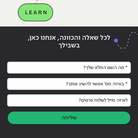
Continue reading
"האם אנשים עדיין מעדיפים ללמוד
ing
לכל שאלה והכוונה, אנחנו כאן,
קורסים אונליין?"
קור
בשבילך
* מה השם המלא שלך?
* באיזה מס' אפשר להשיג אותך?
לאיזה מייל לשלוח פרטים?
שליחה