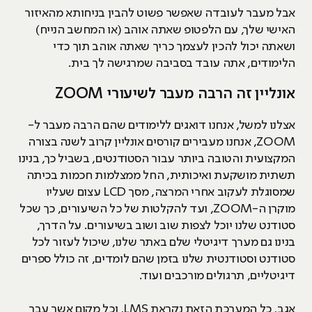
אבל מעבר לעובדה שאפשר פשוט להבין בניחותא מהאיזור
האישי שלך, עם הלפטופ שאתה אוהב (או המחשב הנייח)
ושאתה יכול להכין לעצמך כריך שאתה אוהב תוך כדי
הלימודים, אתה עובד בסביבה שמרגישה לך בית.
אונליין זה הרבה מעבר לשיעורי ZOOM
אצלנו למשל, אנחנו דואגים ללימודים שהם הרבה מעבר ל-
ZOOM, אנחנו מעבירים קורסים אונליין קרוב לשנה בצורה
המקצועית והטובה ביותר עבור הסטודנטים, בשביל כך, בנינו
תשתית מושקעת ואיכותית, החל ממצלמות חכמות בכיתה
שמסוגלת לעקוב אחרי המרצה, מסך LCD עצום שעליו
מוקרן ה-ZOOM, ועד להקלטות של כל השיעורים, כך שכל
סטודנט שלנו יוכל לצפות שוב ושוב בשיעורים. על הדרך,
בנינו גם מערך דיגיטלי שלם באתר שלנו, שיכול לעזור לכל
סטודנט וסטודנטית שלנו בזמן שהם לומדים, זה כולל ספרים
דיגיטליים, תרגולים מורכבים ועוד.
אגב, כל המערכת הזאת נקראת LMS, וכל מקום אשר עבר