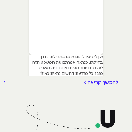
אין לי ניסיון." אם אתם בתחילת הדרך
בהייטק, כנראה אמרתם את המשפט הזה
לעצמכם יותר מפעם אחת. וזה משפט
מובן: כל מודעת דרושים נראית כאילו
נכתבה עבור מישהו שכבר עבד בצוות,
להמשך קריאה >
לה
כבר נגע במוצר אמיתי, כבר צבר ביטחון.
אבל הנה האמת שרוב הג׳וניורים לא
מכירים: ניסיון הוא לא הדבר היחיד
שמעסיקים מחפשים, ובמקרים רבים הוא