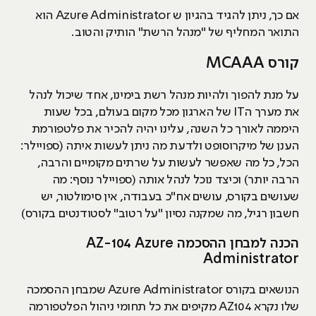
אם כך, ניתן להגיד בהגיון ש Azure Administrator הוא
התואר המחליף של "מנהל הרשת" הותיק והטוב.
קורס MCAAA
על מנת להפוך ולהיות מנהל רשת בימינו, אחד שיכול לנהל
את מערך הIT של הארגון מכל מקום בעולם, בכל שעות
היממה לאורך כל השנה, עלינו יהיה להכיר את פלטפורמת
הענן של מיקרוסופט ולדעת מה ניתן לעשות איתה (ספויילר:
הכל, כל מה שאפשר לעשות על שרתים מקומיים והרבה,
הרבה יותר) וכיצד נוכל לנהל אותה (ספויילר נוסף: מה
שעושים בקורס, עושים אח"כ בעבודה, אין סימולטור, יש
חשבון רגיל, מה שמקנה נסיון "על רטוב" לסטודנטים בקורס)
הכנה למבחן ההסכמה AZ-104 Azure
Administrator
הנושאים בקורס Azure Administrator שמבחן ההסמכה
שלו נקרא AZ104 מקיפים את כל תחומי ניהול הפלטפורמה