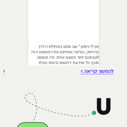
אין לי ניסיון." אם אתם בתחילת הדרך
בהייטק, כנראה אמרתם את המשפט הזה
לעצמכם יותר מפעם אחת. וזה משפט
מובן: כל מודעת דרושים נראית כאילו
נכתבה עבור מישהו שכבר עבד בצוות,
להמשך קריאה >
לה
כבר נגע במוצר אמיתי, כבר צבר ביטחון.
אבל הנה האמת שרוב הג׳וניורים לא
מכירים: ניסיון הוא לא הדבר היחיד
שמעסיקים מחפשים, ובמקרים רבים הוא