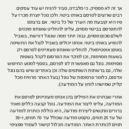
אך זה לא מספיק. כי מלבדנו, סביר להניח יש עוד עסקים
רבים שרוצים לפרסם באותו ביטוי. ולכן גוגל יוצרת מכרז על
פיו היא קובעת מה הערך של כל ביטוי. אם ברצוננו
להתפרסם בביטוי מסוים, עלינו להחליט שאנחנו מוכנים
לשלם סכום מסוים, גבוה יותר ממה שגוגל דורשת, בשביל
להופיע באותו ביטוי. אנחנו יכולים בשביל לנצל את החשיפה
באופן אופטימאלי, להחליט שאנחנו מעוניינים לפרסם רק
בשעות מסוימות, וכן למקד את הפרסום לקהל בשפות
מסוימות. גוגל גם מאפשרת לנו לפרסם, בנוסף למנוע החיפוש
שלה, גם ברשתות השותפים שלה וכן באתרים שיש בהם גוגל
אדסנס, כלומר פרסומות של גוגל (בעל האתר מרוויח מכל
קליק שמישהו לוחץ על המודעה).
אחרי שבחרנו את המילים בהן אנחנו מעוניינים לפרסם את
המודעה, עלינו ליצור את המודעה. גוגל קבעה כללים מאוד
ברורים ונוקשים ליצירת מודעה, היא כוללת כותרת למודעה
של עד 25 תווים, טקסט מודעה שכולל עד 70 תווים, ו-35
תווים לכותרת האתר. המודעה תכלול קישור לעמוד ספציפי