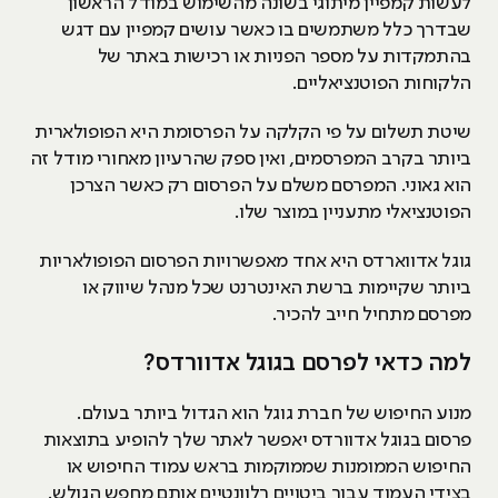
לעשות קמפיין מיתוגי בשונה מהשימוש במודל הראשון
שבדרך כלל משתמשים בו כאשר עושים קמפיין עם דגש
בהתמקדות על מספר הפניות או רכישות באתר של
הלקוחות הפוטנציאליים.
שיטת תשלום על פי הקלקה על הפרסומת היא הפופולארית
ביותר בקרב המפרסמים, ואין ספק שהרעיון מאחורי מודל זה
הוא גאוני. המפרסם משלם על הפרסום רק כאשר הצרכן
הפוטנציאלי מתעניין במוצר שלו.
גוגל אדווארדס היא אחד מאפשרויות הפרסום הפופולאריות
ביותר שקיימות ברשת האינטרנט שכל מנהל שיווק או
מפרסם מתחיל חייב להכיר.
למה כדאי לפרסם בגוגל אדוורדס?
מנוע החיפוש של חברת גוגל הוא הגדול ביותר בעולם.
פרסום בגוגל אדוורדס יאפשר לאתר שלך להופיע בתוצאות
החיפוש הממומנות שממוקמות בראש עמוד החיפוש או
בצידי העמוד עבור ביטויים רלוונטיים אותם מחפש הגולש.