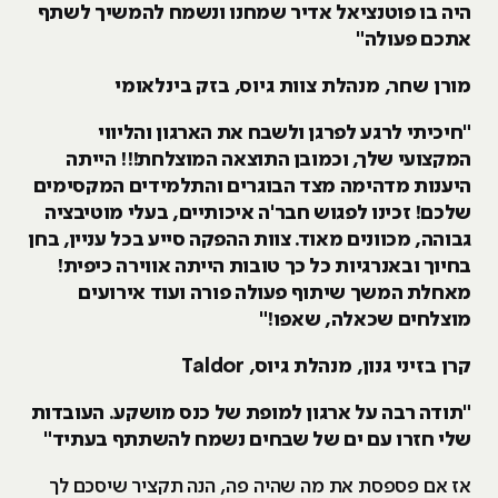
היה בו פוטנציאל אדיר שמחנו ונשמח להמשיך לשתף
אתכם פעולה"
מורן שחר, מנהלת צוות גיוס, בזק בינלאומי
"חיכיתי לרגע לפרגן ולשבח את הארגון והליווי
המקצועי שלך, וכמובן התוצאה המוצלחת!!! הייתה
היענות מדהימה מצד הבוגרים והתלמידים המקסימים
שלכם! זכינו לפגוש חבר'ה איכותיים, בעלי מוטיבציה
גבוהה, מכוונים מאוד. צוות ההפקה סייע בכל עניין, בחן
בחיוך ובאנרגיות כל כך טובות הייתה אווירה כיפית!
מאחלת המשך שיתוף פעולה פורה ועוד אירועים
מוצלחים שכאלה, שאפו!"
קרן בזיני גנון, מנהלת גיוס, Taldor
"תודה רבה על ארגון למופת של כנס מושקע. העובדות
שלי חזרו עם ים של שבחים נשמח להשתתף בעתיד"
אז אם פספסת את מה שהיה פה, הנה תקציר שיסכם לך