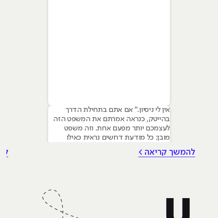
אין לי ניסיון." אם אתם בתחילת הדרך
בהייטק, כנראה אמרתם את המשפט הזה
לעצמכם יותר מפעם אחת. וזה משפט
מובן: כל מודעת דרושים נראית כאילו
נכתבה עבור מישהו שכבר עבד בצוות,
להמשך קריאה >
לה
כבר נגע במוצר אמיתי, כבר צבר ביטחון.
אבל הנה האמת שרוב הג׳וניורים לא
מכירים: ניסיון הוא לא הדבר היחיד
שמעסיקים מחפשים, ובמקרים רבים הוא