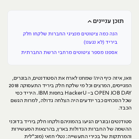
תוכן עניינים
הנה כמה ציטוטים מנציגי החברות שלקחו חלק
ביריד (לא נגענו)
אספנו מספר ציטוטים מרחבי הרשת החברתית
וואו, איזה כיף היה! שמחנו לארח את הסטודנטים, הבוגרים,
המגייסים, המרצים וכל מי שלקח חלק ביריד התעסוקה 2018
OPEN JOB DAY ב- HackerU בחסות IBM. היריד כפי
שכל הנוכחים כבר יודעים היה הצלחה גדולה, למרות הגשם
הכבד.
סטודנטים ובוגרים הגיעו בהמוניהם ולקחו חלק ביריד בדוכני
ההשמה של החברות הגדולות בארץ, בהרצאות המעשירות
והמרתקות של בכירי התעשייה: נטלי חזאי (מנכ"לית