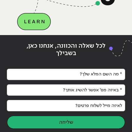
Continue reading
"הרצאות, אוכל ומשרות – כל מה שהיה
ing
לכל שאלה והכוונה, אנחנו כאן,
לנו ביריד התעסוקה OPEN JOB DAY 2018"
לנו בי
בשבילך
* מה השם המלא שלך?
* באיזה מס' אפשר להשיג אותך?
לאיזה מייל לשלוח פרטים?
שליחה