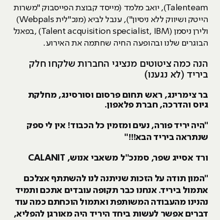
Talenteam), יואב מלמד (מייסד קבוצת הפייסבוק "משרות
הייטק ושיווק ללא ניסיון"), ענבל לביא (מנכ"לית Webpals)
ולירן ניסמן (Talent acquisition specialist, IBM) ,בפאנל
הבוגרים שלנו ובהופעה החיה שחתמה את האירוע.
הנה כמה ציטוטים מנציגי החברות שלקחו חלק
ביריד (לא נגענו)
בר צימרינג, ראש תחום פרסום וסורסינג, מחלקת
גיוס והדרכה, חברת פלאפון.
"היה יריד פורה, נעים ומזמין כל הכבוד! אין לי ספק
שנתראה ביריד הבא!!!"
ורד אסייג שפר, סמנכ"ל משאבי אנוש, CALANIT
"המון תודה על הזכות שניתנה לנו להשתתף אצלכם
אתמול ביריד. אנחנו כבר תקופה עובדים אתכם ותמיד
נהנינו מהעבודה המשותפת ואתמול הוכחתם כמה עוד
דברים אפשר לעשות ביחד היריד היה מאורגן להפליא,