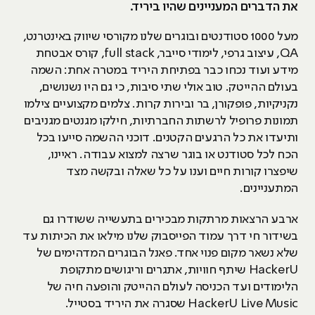
את הדברים המעניינים שהיו ביריד.
מעל 1000 סטודנטים ובוגרים שלנו מקורסי שיווק באינטרנט,
QA, עיצוב גרפי, לימודי סייבר, full stack, קורס אבטחת
מידע ועוד נכחו כבר בפתיחת היריד במטרה אחת: השמה
בעולם ההייטק. טוב אולי שתי סיבות, כי גם היו נשנושים,
נקניקיות, פופקורן, בר ובירות קרות. צלמים מקצועיים צילמו
תמונות פרופיל לרשתות החברתיות, חילקו מגנטים מגניבים
ותיעדו את כל הרגעים הקטנים. דוכני ההשמה סייעו בכל
הכח לכל סטודנט או בוגר שרצה למצוא עבודה. ראיינו,
שיפצרו קורות חיים וענו על כל שאלה ובקשה מצד
המתעניינים.
ארבע הרצאות מרתקות מבכירים בתעשייה ששודרו גם
בשידור חי דרך עמוד הפייסבוק שלנו מילאו את הכיתות עד
שלא נשאר מקום פנוי אחד. פאנל הבוגרים המדהימים של
HackerU שיתף חוויות, אתגרים וריגושים מתקופת
הלימודים ועד הכניסה לעולם ההייטק והופעה חיה של
HackerU Live Music שסגרה את היריד בסטייל.