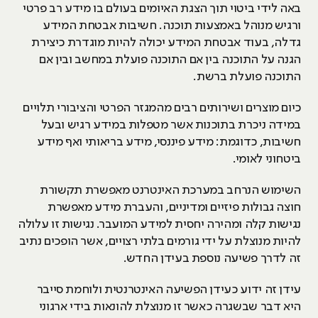
באה לידי ביטוי תוך הצגת האיומים בעולם בו מידע רב פרטי
ורגיש מנוהל באמצעות תוכנה. חשיבות אבטחת המידע
גדלה, בעוד אבטחת המידע יכולה להיות מוגדרת כיצירת
הגנה על התוכנה בין אם התוכנה פועלת במחשב ובין אם
התוכנה פועלת ברשת.
כיום מוצרים ושירותים רבים מהמגזר הפרטי והציבורי תלויים
במידה ניכרת בתוכנות אשר מטפלות במידע רגיש ובעל
חשיבות, כדוגמת: מידע פיננסי, מידע בריאותי ואף מידע
ביטחוני לאומי.
השימוש הנרחב במערכת האינטרנט מאפשרת תקשורת
חוצה גבולות פיזיים ומדיניים, והעברת מידע מאפשרת
נגישות קלה ומהירה יחסית למידע המועבר. נגישות זו עלולה
להיות מנוצלת על ידי גורמים בלתי רצויים, אשר הופכים נתיב
זה לדרך פשיעה נוספת בעידן החדש.
עידן זה ידוע כעידן הפשיעה האינטרנטית ולוחמת סייבר
היא דבר שבשגרה כאשר זו מנוצלת להונאות בידי ארגוני