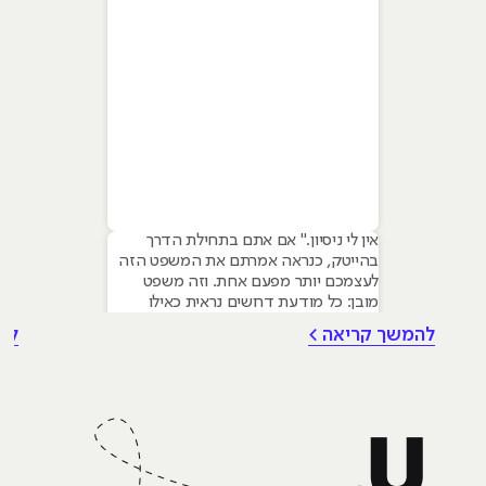
אין לי ניסיון." אם אתם בתחילת הדרך
בהייטק, כנראה אמרתם את המשפט הזה
לעצמכם יותר מפעם אחת. וזה משפט
מובן: כל מודעת דרושים נראית כאילו
נכתבה עבור מישהו שכבר עבד בצוות,
להמשך קריאה >
לה
כבר נגע במוצר אמיתי, כבר צבר ביטחון.
אבל הנה האמת שרוב הג׳וניורים לא
מכירים: ניסיון הוא לא הדבר היחיד
שמעסיקים מחפשים, ובמקרים רבים הוא