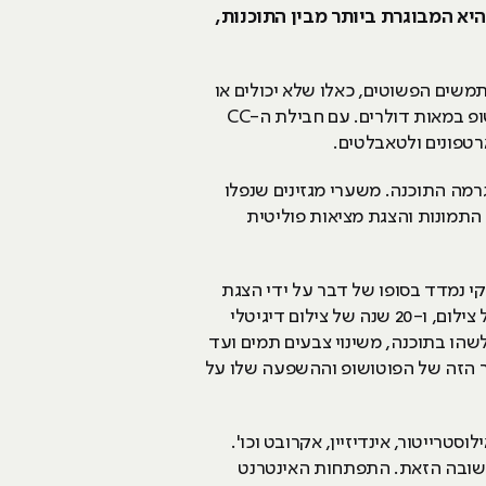
יא המבוגרת ביותר מבין התוכנות,
שים הפשוטים, כאלו שלא יכולים או
לא רוצים ללמוד את כל הכלים המסורבלים, או למשתמשים שאינם יכולים להרשות לעצמם לרכוש את הפוטושופ במאות דולרים. עם חבילת ה-CC
טפונים ולטאבלטים.
רמה התוכנה. משערי מגזינים שנפלו
 התמונות והצגת מציאות פוליטית
קי נמדד בסופו של דבר על ידי הצגת
פרסומות ותמונות מעובדות – לפוטושופ יש בהחלט יד בכל התקדמות הפרסום והשיווק בעולם. 200 שנה של צילום, ו-20 שנה של צילום דיגיטלי
שהו בתוכנה, משינוי צבעים תמים ועד
ר הזה של הפוטושופ וההשפעה שלו על
טרייטור, אינדיזיין, אקרובט וכו'.
חשובה הזאת. התפתחות האינטרנט