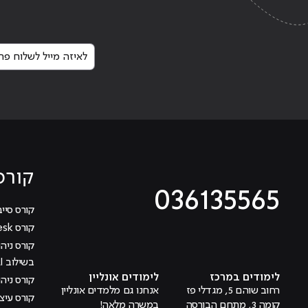
Continue reading
"הפוטושופ: משנה מציאות כבר 25 ש
לאיזה מייל לשלוח פרט
קורס
036135565
קורס סייב
קורס Help Desk
מוביל לעמוד טיקטוק
מוביל לעמוד פייסבוק
מוביל לעמוד לינקדאין
מוביל לעמוד אינסטגרם
מוביל לעמוד היוטיוב
בשילוב AI
לימודים במרכז
לימודים אונליין
קורס ניהול
רחוב שוהם 5, מגדלי פז
אנחנו גם מלמדים אונליין
קומה 3, מתחם הבורסה
במשרה מלאה!