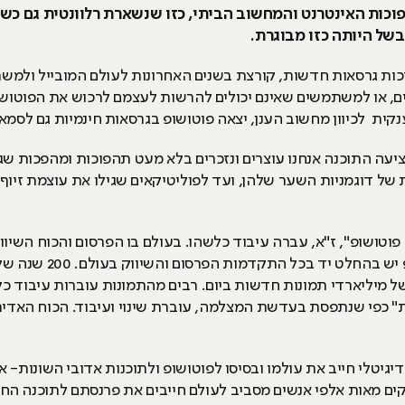
וכות האינטרנט והמחשוב הביתי, כזו שנשארת רלוונטית גם כשה
בשל היותה כזו מבוגרת.
ות גרסאות חדשות, קורצת בשנים האחרונות לעולם המובייל ולמשתמ
 לכיוון מחשוב הענן, יצאה פוטושופ בגרסאות חינמיות גם לסמאר
עה התוכנה אנחנו עוצרים ונזכרים בלא מעט תהפוכות ומהפכות שג
 של דוגמניות השער שלהן, ועד לפוליטיקאים שגילו את עוצמת זיוף
וטושופ", ז"א, עברה עיבוד כלשהו. בעולם בו הפרסום והכוח השיוו
ל מיליארדי תמונות חדשות ביום. רבים מהתמונות עוברות עיבוד כל
ת" כפי שנתפסת בעדשת המצלמה, עוברת שינוי ועיבוד. הכוח האדי
יטלי חייב את עולמו ובסיסו לפוטושופ ולתוכנות אדובי השונות- אילוס
ם מאות אלפי אנשים מסביב לעולם חייבים את פרנסתם לתוכנה ה