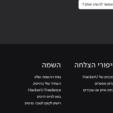
פשר להשיג אותך?
Continue reading
"
פורי הצלחה
השמה
בים של HackerU
צוות ההשמה שלנו
רים מספרים
העתיד שלי בהייטק
ות איתן אנו עובדים
HackerU Freelance
בואו לגייס דרכינו
רישיון לקיום לשכה פרטית