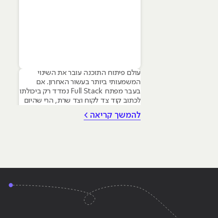
עולם פיתוח התוכנה עובר את השינוי
המשמעותי ביותר בעשור האחרון. אם
בעבר מפתח Full Stack נמדד רק ביכולתו
לכתוב קוד צד לקוח וצד שרת, הרי שהיום
הדרישה בשוק היא למפתחים היברידיים
להמשך קריאה >
המשתמשים בבינה מלאכותית כדי להאיץ
תהליכים ולבנות מערכות חכמות יותר.
מאמר זה מיועד למתעניינים בלימודי
פיתוח תוכנה המבקשים להבין כיצד הכלים
החדשים משפיעים על