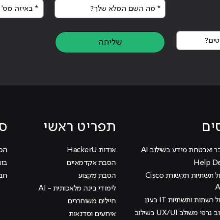
* מה השם המלא שלך?
* באיזה מס' א
נה"
ים?
שליחה
ים
תפריט ראשי
סי
ר ואבטחת מידע בשילוב AI
אודות HackerU
הכוכ
הסבת אקדמאיים
בוג
קורס ניהול תשתיות תקשורת Cisco
הסבת מקצוע
חבר
לימודי בינה מלאכותית - AI
 רשתות ותשתיות IT בענן
חיילים משוחררים
קורס עיצוב גרפי משולב UX/UI בשילוב
אירועים וסדנאות