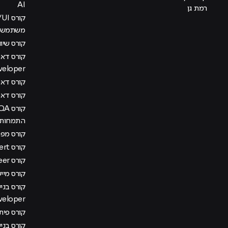
AI
רמת גן
משתמש בש
קורס שיוו
veloper
קורס דאטה
קורס דא
התמחות מ
קורס מפתח
קורס AI Management Expert
קורס DevOps Engineer
קורס מיישם AI בא
veloper
קורס פיתוח
קורס בני