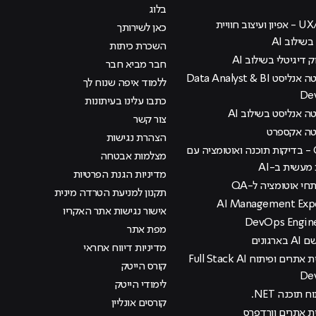
בלוג
קורס UX/UI - אפיון ועיצוב חוויית
כאן לשירותך
ילוב AI
השכרת כיתות
ק דיגיטלי בשילוב AI
חבר מביא חבר
קורס דאטה אנליסט Data Analyst & BI
ללמוד איפה שנוח לך
De
כתבו עלינו בעיתונות
 אנליסט בשילוב AI
צור קשר
טה אקספרט
הצהרת נגישות
קורס QA - בדיקות תוכנה ואוטומציה עם
מצלמות אבטחה
עשית ב-AI
מדיניות הגנת הפרטיות
י אוטומציה ל-QA
תקנון למניעת הטרדה מינית
אישור נגישות אתר האקריו
מפת אתר
רגונים
מדיניות דיווח אחראי
קורס בניית אתרים ופיתוח Full Stack AI
קורס הייטק
De
לימודי הייטק
 תוכנה NET.
קורסים אונליין
ית אתרים וורדפרס