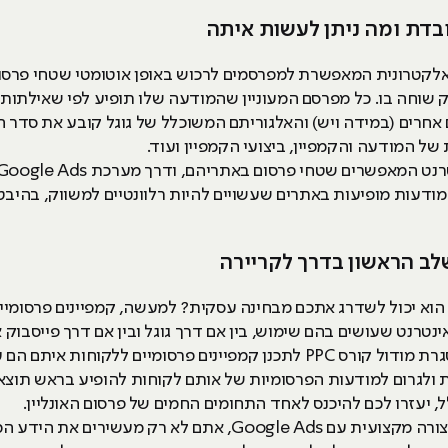
בדת ומה ניתן לעשות איתה
לקטרונית המאפשרת למפרסמים לרכוש באופן אוטומטי שטחי פרסום
שוחה בו. כל מפרסם המעוניין שהמודעה שלו תופיע לפי שאילתות 
חרים (במידה ויש) והאלגוריתם המשוכלל של גוגל קובע את סדר הו
של המודעה והקמפיין, ביצועי הקמפיין ועוד.
המודעות מופיעות באתרים שעשויים להיות רלוונטיים למשווק, בהיבט
 מתאים וכיצד הוא יכול לשדרג אתכם מבחינה עסקית? למעשה, קמפיינים פרס
HackerU מאפשר לתלמידים שלה במסגרת מודול קורס PPC לתכנן קמפיינים פרס
 ולגרום למודעות הפרסומיות של אותם לקוחות להופיע בראש תוצאותיה ש
בנוסף, ברגע שאתם יודעים איך לעבוד בצורה מקצועית עם gle Ads