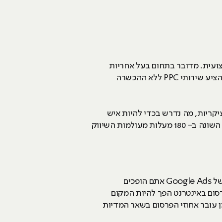
צועית. מדובר בתחום בעל אחריות
כבדה של תקציבי קמפיינים אשר מושקעים ברמה יום יומית, מהם יש להפיק את המיטב. אסור לצאת לדרך ולהציע שירותי PPC ללא ההכשרה
יקריות, מה נדרש בכדי להיות איש
PPC מהשורה הראשונה, ואף מעבר לכך. בקורס כזה לומדים מה זה אומר בכלל להיות משווק באינטרנט, דבר השונה ב- 180 מעלות מעולמות השיווק
בנקודה שבה אתם מוסיפים לארסנל הכלים שלכם את העובדה שאתם יודעים לנהל קמפיין פרסומי במערכת של Google Ads אתם הופכים
סום באינטרנט הפך להיות המקום
עובר אחוזי הפרסום בשאר המדיות