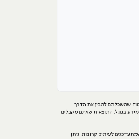
דאי נתקלתם במושג Google Ads (בעבר - Google Adwords), אך לא בטוח שהשכלתם להבין את הדרך
מידע בגוגל, התוצאות שאתם מקבלים
מתעדכנים לעיתים קרובות. ניתן