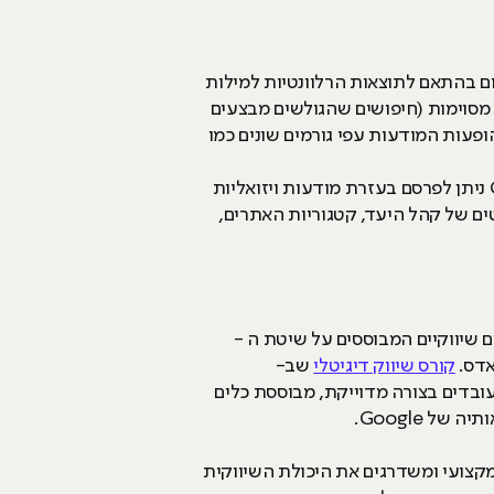
 בהתאם לתוצאות הרלוונטיות למילות
מסוימות (חיפושים שהגולשים מבצעים
פעות המודעות עפי גורמים שונים כמו
בנוסף, גוגל עובדת עם מיליוני אתרי אינטרנט המאפשרים שטחי פרסום באתריהם, ודרך מערכת Google Ads ניתן לפרסם בעזרת מודעות ויזואליות
ים של קהל היעד, קטגוריות האתרים,
ומיים שיווקיים המבוססים על שיטת ה -
קורס שיווק דיגיטלי
שב-
ומיים ללקוחות איתם הם עובדים בצורה מדוייקת, מבוססת כלים
ל Google.
Goo, אתם לא רק מעשירים את הידע המקצועי ומשדרגים את היכולת השיווקית