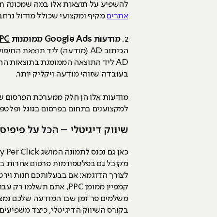
להשפיע על תוצאות אלו במה שמכונה SEO – Search Engine Optimization או בעברית קידום אתרים אורגני. בהאקריו
אתרים
מקיף ומקצועי שכולל מודול נרחב שמוקדש ל- PPC, בו לומדי
2.
מודעות Google Ads ממומנות
PC
AD ליד התוצאה הממומנת בתוצאות הח
בעובדה שזוהי מודעה ויקליק יותר.
למקצוענים בתחום בפרסום בגוגל ופלטפו
שיווק דיגיטלי – הכל על פיפי
מקובל גם בפלטפורמות פרסום אחרות באינ
לצורך הדוגמא: אם בבעלותכם חנות ויר
קמפיין ממומן PPC, את
משלמים פר זמן שבו המודעה שלכם נמצ
בקורס השיווק הדיגיטלי, כיצד משפיעים 