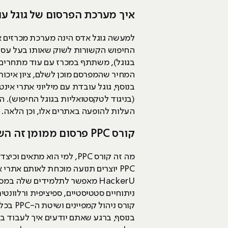
איך מערכת הפרסום של גוגל עו
למעשה גוגל אדס הינה מערכת מכרזים א
החיפוש הקשורות לשוק שאותו בעל עסק 
בגוגל), משתתף במכרז עם עוד מתחרים א
המחיר שהמפרסם מוכן לשלם, ציון איכות 
(בניגוד לטקסטואליות בגוגל החיפוש). 
העלות להופעה באתרים אלו, וכן הלאה.
קורס PPC פרסום ממומן זה השלב הראשון בדרך לקריירה
מה זה קורס PPC, למי הוא
PPC יוצרים תנועה מוכחת לאותם אתרי אינטרנט שעושים בהם שימוש, בין אם דרך גוגל ובין אם דרך פייסבוק אדס.
ניתוחיים סטטיסטיים, ספיציפית ורלוונטית
קורס ניהול קמפיינים ושיטת ה-PPC בכלל, יעזרו לכם להיכנס לאחד התחומים החמים של פרסום האונליין.