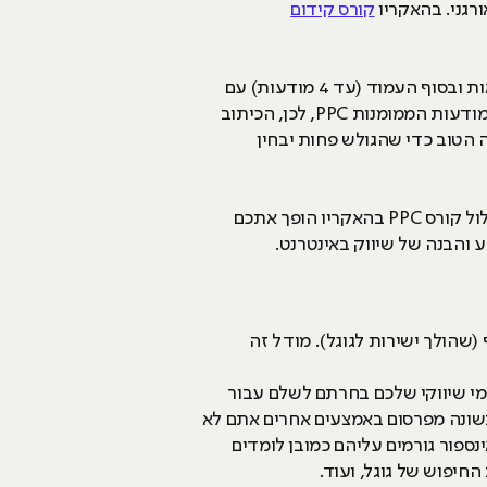
קורס קידום
- אלו התוצאות הממומנות שאנו רגילים לראות בראש עמוד התוצאות ובסוף העמוד (עד 4 מודעות) עם
הכיתוב AD (מודעה) ליד תוצאת החיפוש. במהלך השנים, ניכר גם שגוגל עושה מאמץ למקסם את רווחיה מהמודעות הממומנות PPC, לכן, הכיתוב
 הטוב כדי שהגולש פחות יבחין
מודעות אלו הן חלק ממערכת הפרסום של גוגל והסיבה המרכזית לכך שגוגל חברה כל כך גדולה ורווחית. מסלול קורס PPC בהאקריו הופך אתכם
 והבנה של שיווק באינטרנט.
ולה למפרסם כסף (שהולך ישירות לגוגל). מודל זה
מי שיווקי שלכם בחרתם לשלם עבור
מר בשונה מפרסום באמצעים אחרים אתם לא
פור גורמים עליהם כמובן לומדים
חיפוש של גוגל, ועוד.