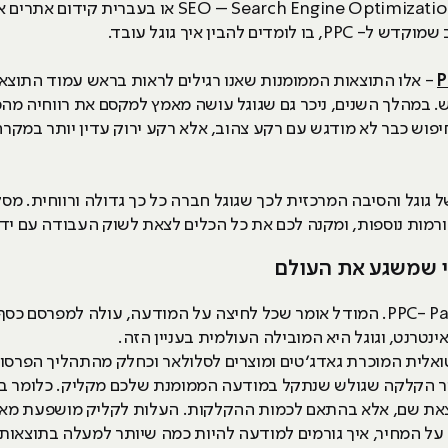
ם להבין איך גוגל עובד.
P
יפוש כבר לא מודגש עם רקע צהוב, אלא רקע ירוק עדין יותר במקרה
רמות נוספות, ומקנה לכם את כל הכלים לצאת לשוק העבודה עם ידע
סי שמשגע את העולם
כאן גם נכנס לתמונה המושג PPC- Pay Per Click. המודל אומר שכל לחיצה על המודעה, ע
טרנט, וגוגל היא המובילה העולמית בעניין הזה.
טואלית המוכרת גאדג׳טים ומוצרים לסלולאר וכחלק מהתהליך הפרסו
ם תשלמו רק עבור הקלקה שגולש שנתקל במודעה הממומנת שלכם מקליק. כלו
את שם, אלא בהתאם לכמות ההקלקות. העלות לקליק מושפעת מאינס
על המחיר, איך גורמים למודעה להיות כמה שיותר למעלה בתוצאות ה