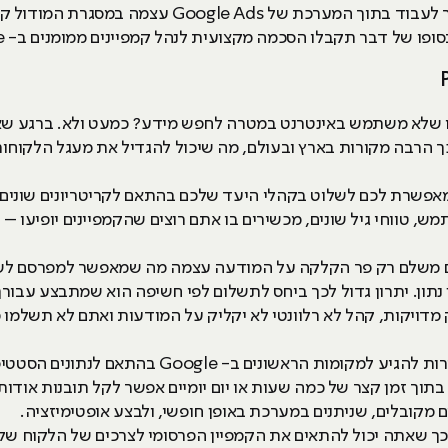
ופו של דבר תקבלו הסכמה מקצועית לנהל קמפיינים ממומנים ב- Google.
 שלא משתמש באינטרנט במטרה לחפש מידע? כמעט ולא. ברגע שאתם
סום רלוונטי וממוקד - Google Ads מאפשרת לכם לשלוט בקהלי היעד שלכם בהתאם לקריטריוני
מש, טווחי גיל שונים, מכשירים בו אתם רוצים שהקמפיינים יופיעו – 
ם משלם רק פר הקלקה על המודעה עצמה מה שמאפשר למפרסם לשל
 נתון. יתרון גדול לכך ביחס לתשלום לפי חשיפה הוא שמתבצע עבורך
דויקות, קהל לא רלוונטי לא יקליק על המודעות ואתם לא תשלמו כ
פרסום תוך זמן קצר - כל אחד יכול במהירות להגיע למקומ
בתוך זמן קצר של כמה שעות או יום יומיים אפשר לקל תובנות אודות
ם מקובלים, שניתנים במערכת באופן חופשי, ולבצע אופטימיזציה.
בכך שאתה יכול להתאים את הקמפיין הפרסומי לצרכים של הלקוח של