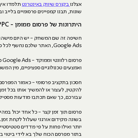
אצלנו
בקורס שיווק באינטרנט
שונות, תבנו קמפיינים פרסומיים בלייב ובס
היתרונות של פרסום ממומן - PPC
חשיפה זה שם המשחק - יש היום מישהו
Google Ads, האתר שלכם נחשף לכל כך הרבה מקורות בארץ ובעולם, מה שיכול להגדיל את מעגל הלקוחות שלכם ואת אחוזי המכירות באופן ניכר.
פר
ואמצעים טכנולוגיים ספציפיים, מין המשת
חסכון בתקציב פרסומי - כאמור המפרס
להקטין, לעצור או להמשיך אותו בכל זמן
עבורכם, כך שאם תכתבו מודעות מספיק מ
בשונה מקידום אורגני שעלול לקחת זמן. 
יותר ואילו פחות על פי מדדים סטטיסטיי
בתור מפרסם הכוח שלך בא לידי ביטוי 