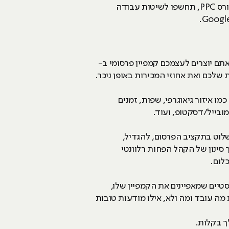
תלמדו איך לעבוד בתוך המערכת של Google Ads עצמה במסגרת המודול קורס PPC, תחשפו לשיטות עבודה
 יוצרים לעצמכם קמפיין פרסומי ב-
ם שונים כמו איזור גיאוגרפי, שפות, זמנים
מובייל/דסקטופ, ועוד.
וט בתקציב הפרסום, להגדיל,
 סינון של הקהל הפחות רלוונטי
לום.
ות הראשונים ב- Google בהתאם לנתונים הסטטיסטיים שמאפיינים את הקמפיין שלו,
 מה עובד ומה ולא, אילו מודעות טובות
ך בקלות.