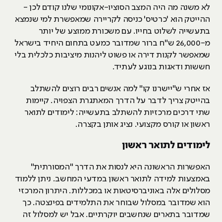
לא משנה מה היה המצב הסוציו-אקונומי שלנו קודם לכן -
ההייטק הוא 'כרטיס' כניסה לקריירה שמאפשרת למי שנמצא
בתעשייה לשלוט בחייו. עם משכורת ממוצע של יותר
מ-26,000 ש"ח ברור שמדובר כמעט בתחום היחיד בישראל
שמאפשר לקנות דירה או פשוט ליהנות מיציבות כלכלית בלי
חששות ודאגות בנוגע לעתיד.
אז אחרי ש"יישרנו קו" למה אנשים רבים רוצים להשתלב
בהייטק צריך לדבר על הדרך המאתגרת הצפויה. קיימות
שתי דרכים מרכזיות להשתלב בתעשייה: לימודים לתואר
ראשון או קורס מקצועי. נציג אותן בקצרה.
לימודים לתואר ראשון
האפשרות הראשונה היא לנסות את הדרך "המסורתית"
באמצעות למידה לתואר ראשון במדעי המחשב. ניתן ללמוד
מסלולים אלה באוניברסיטאות או במכללות. היתרון המרכזי
הוא שמדובר במסלול שבוחר את התלמידים בפינצטה. כך
שמדובר בתארים שנחשבים יוקרתיים. אבל יש למסלול זה