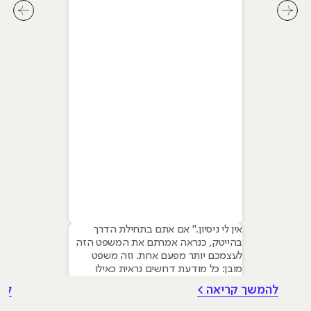
המלא ל-2026
לחץ לשיקופית קודמת בסליידר מאמרים
לחץ ל
אין לי ניסיון." אם אתם בתחילת הדרך
בהייטק, כנראה אמרתם את המשפט הזה
לעצמכם יותר מפעם אחת. וזה משפט
מובן: כל מודעת דרושים נראית כאילו
נכתבה עבור מישהו שכבר עבד בצוות,
להמשך קריאה >
לה
כבר נגע במוצר אמיתי, כבר צבר ביטחון.
אבל הנה האמת שרוב הג׳וניורים לא