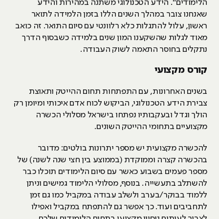
הלימודים". הידע הטכנולוגי משתנה במהירות והידע
שאנחנו צובר במהלך השנים הללו בזמן הלמידה לתואר
ראשון, עלול להתגלות כלא רלוונטי עם סיום התואר. זה כואב
מאוד לגלות שהשקענו המון שנים בלמידה כשבסוף הדרך
נתקלים בחוסר התאמה לשוק העבודה.
קורס מקצועי
בשנים האחרונות, עם התפתחות תחום ההייטק ותאוצת
צבירת הידע הטכנולוגי, הביקוש לכוח אדם איכותי ומיומן רק
הולך וגדל ובעקבותיו נפתחו בישראל מסלולי הכשרה
מקצועיים בתחומי ההייטק השונים.
להכשרה מקצועית יש מספר יתרונות בולטים: מדובר
בהכשרה קצרה וממוקדת (בממוצע בין חצי שנה לשנה) של
מספר פעמים בשבוע כאשר עם סיום הלימודים תוכלו כבר
להשתלב בתעשייה. בנוסף, מסלולי הלימוד גמישים וניתן
ללמוד בבוקר/בערב ולשלב עבודה במקביל כמו גם זמן
לתחביבים ועוד. כך אפשר גם להתפתח במקביל ואפילו
לצבור לעיתים ניסיון מקצועי בתחום הלימודים שלכם.