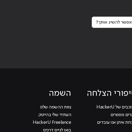
פשר להשיג אותך?
Continue reading
"ל
פורי הצלחה
השמה
בים של HackerU
צוות ההשמה שלנו
רים מספרים
העתיד שלי בהייטק
ות איתן אנו עובדים
HackerU Freelance
בואו לגייס דרכינו