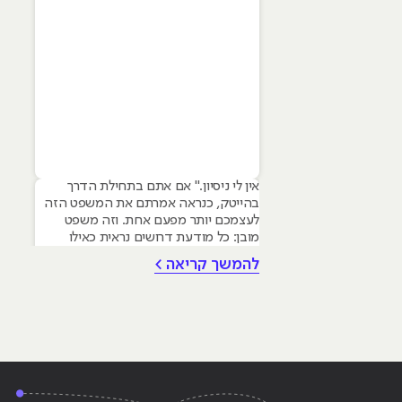
אין לי ניסיון." אם אתם בתחילת הדרך
בהייטק, כנראה אמרתם את המשפט הזה
לעצמכם יותר מפעם אחת. וזה משפט
מובן: כל מודעת דרושים נראית כאילו
נכתבה עבור מישהו שכבר עבד בצוות,
להמשך קריאה >
כבר נגע במוצר אמיתי, כבר צבר ביטחון.
אבל הנה האמת שרוב הג׳וניורים לא
מכירים: ניסיון הוא לא הדבר היחיד
שמעסיקים מחפשים, ובמקרים רבים הוא