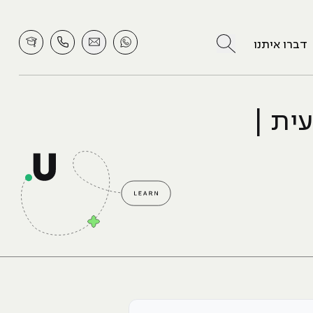
לחץ לחיפוש
דברו איתנו
עית |