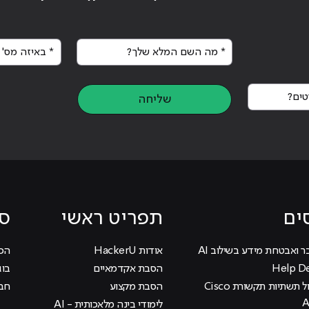
* מה השם המלא שלך?
* באיזה מס' א
Hack – לימודי מחשבים"
ים?
שליחה
ים
תפריט ראשי
סי
ר ואבטחת מידע בשילוב AI
אודות HackerU
הכוכ
הסבת אקדמאיים
בוג
קורס ניהול תשתיות תקשורת Cisco
הסבת מקצוע
חבר
לימודי בינה מלאכותית - AI