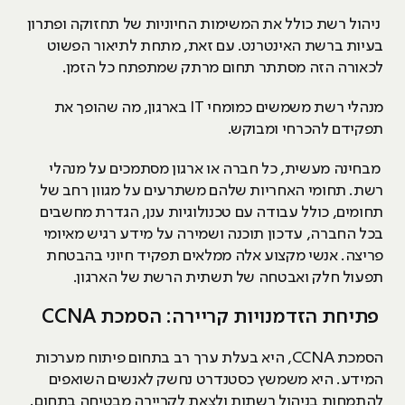
ניהול רשת כולל את המשימות החיוניות של תחזוקה ופתרון
בעיות ברשת האינטרנט. עם זאת, מתחת לתיאור הפשוט
לכאורה הזה מסתתר תחום מרתק שמתפתח כל הזמן.
מנהלי רשת משמשים כמומחי
IT
בארגון, מה שהופך את
תפקידם להכרחי ומבוקש.
מבחינה מעשית, כל חברה או ארגון מסתמכים על מנהלי
רשת. תחומי האחריות שלהם משתרעים על מגוון רחב של
תחומים, כולל עבודה עם טכנולוגיות ענן, הגדרת מחשבים
בכל החברה, עדכון תוכנה ושמירה על מידע רגיש מאיומי
פריצה. אנשי מקצוע אלה ממלאים תפקיד חיוני בהבטחת
תפעול חלק ואבטחה של תשתית הרשת של הארגון.
פתיחת הזדמנויות קריירה: הסמכת CCNA
הסמכת CCNA, היא בעלת ערך רב בתחום פיתוח מערכות
המידע. היא משמשץ כסטנדרט נחשק לאנשים השואפים
להתמחות בניהול רשתות ולצאת לקריירה מבטיחה בתחום.