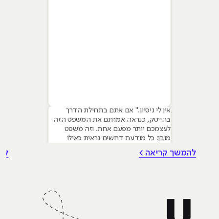
אין לי ניסיון." אם אתם בתחילת הדרך
בהייטק, כנראה אמרתם את המשפט הזה
לעצמכם יותר מפעם אחת. וזה משפט
מובן: כל מודעת דרושים נראית כאילו
נכתבה עבור מישהו שכבר עבד בצוות,
להמשך קריאה >
לה
כבר נגע במוצר אמיתי, כבר צבר ביטחון.
אבל הנה האמת שרוב הג׳וניורים לא
מכירים: ניסיון הוא לא הדבר היחיד
שמעסיקים מחפשים, ובמקרים רבים הוא