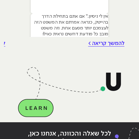
אין לי ניסיון." אם אתם בתחילת הדרך
בהייטק, כנראה אמרתם את המשפט הזה
לעצמכם יותר מפעם אחת. וזה משפט
מובן: כל מודעת דרושים נראית כאילו
נכתבה עבור מישהו שכבר עבד בצוות,
להמשך קריאה >
לה
כבר נגע במוצר אמיתי, כבר צבר ביטחון.
אבל הנה האמת שרוב הג׳וניורים לא
מכירים: ניסיון הוא לא הדבר היחיד
שמעסיקים מחפשים, ובמקרים רבים הוא
Continue reading
"איפה כדאי ללמוד עיצוב גרפי?"
ing
לכל שאלה והכוונה, אנחנו כאן,