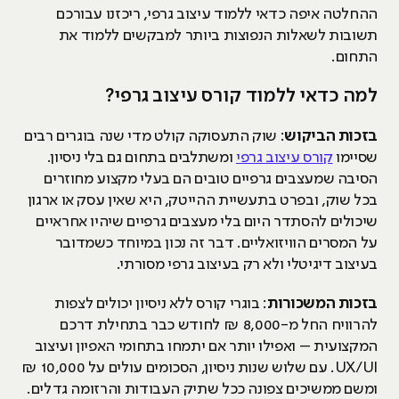
ההחלטה איפה כדאי ללמוד עיצוב גרפי, ריכזנו עבורכם
תשובות לשאלות הנפוצות ביותר למבקשים ללמוד את
התחום.
למה כדאי ללמוד קורס עיצוב גרפי?
בזכות הביקוש
: שוק התעסוקה קולט מדי שנה בוגרים רבים
שסיימו
קורס עיצוב גרפי
ומשתלבים בתחום גם בלי ניסיון.
הסיבה שמעצבים גרפיים טובים הם בעלי מקצוע מחוזרים
בכל שוק, ובפרט בתעשיית ההייטק, היא שאין עסק או ארגון
שיכולים להסתדר היום בלי מעצבים גרפיים שיהיו אחראיים
על המסרים הוויזואליים. דבר זה נכון במיוחד כשמדובר
בעיצוב דיגיטלי ולא רק בעיצוב גרפי מסורתי.
בזכות המשכורות
: בוגרי קורס ללא ניסיון יכולים לצפות
להרוויח החל מ-8,000 ₪ לחודש כבר בתחילת דרכם
המקצועית – ואפילו יותר אם יתמחו בתחומי האפיון ועיצוב
UX/UI. עם שלוש שנות ניסיון, הסכומים עולים על 10,000 ₪
ומשם ממשיכים צפונה ככל שתיק העבודות והרזומה גדלים.