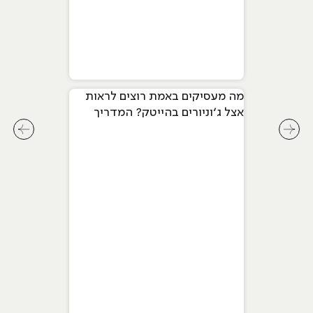
מה מעסיקים באמת רוצים לראות
אצל ג׳וניורים בהייטק? המדריך
המלא ל-2026
לחץ לשיקופית קודמת בסליידר מאמרים
לחץ ל