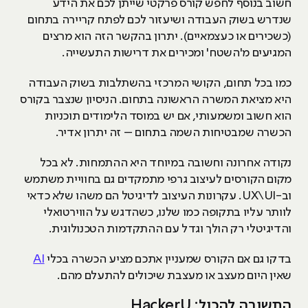
חשוב בנוסף לחפש קורס פרקטי שייתן לכם את הידע
שנדרש בשוק העבודה ושיעזור לכם לפתח קריירה בתחום
(כשכירים או כעצמאיים). יתרון בהקשר הזה הוא מרצים
המגיעים מ'השטח' ומכירים את דרישות התעשייה.
כמו בכל תחום, הקושי המרכזי בהשתלבות בשוק העבודה
היא מציאת המשרה הראשונה בתחום. הניסיון שנצבר בקורס
הוא חשוב ומשמעותי, אם יש במוסד הלימודים תוכניות
הכשרה שמבטיחות השמה בתחום – זה יתרון אדיר.
נקודה אחרונה וחשובה במיוחד היא ההתמחות. לא בכל
מקום הקורסים לעיצוב גרפי מתמקדים גם בחוויית משתמש
וב-UX\UI. עקרונות העיצוב לדיגיטל הם משהו שלא כדאי
לוותר עליו בתקופה כמו שלנו, כשהדגש על הווירטואלי
והדיגיטלי רק הולך וגדל עם ההתקדמות הטכנולוגית.
בדקו גם אם הקורס שמעניין אתכם מציע הכשרה בכלי
AI
שאין היום מעצב או מעצבת שיכולים להתעלם מהם.
התשובה להכול: HackerU