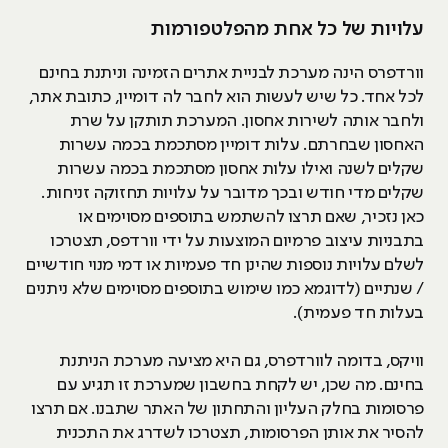
עלויות של כל אחת מהפלטפורמות
וורדפרס הינה מערכת לבניית אתרים הזמינה וניתנת בחינם
לכל אחד. כל שיש לעשות הוא לחבר לה דומיין, כתובת אתר,
ולחבר אותה לשירות אחסון. המערכת תותקן על שרת
האחסון שבחרתם. עלות דומיין מסתכמת בכמה עשרות
שקלים לשנה ואילו עלות אחסון מסתכמת בכמה עשרות
שקלים מדי חודש ובכך מדובר על עלויות תחזוקה זניחות.
כאן נזכיר, שאם תרצו להשתמש בתוספים מסוימים או
בתבניות עיצוב פרמיום המוצעות על ידי וורדפס, תצטרכו
לשלם עלויות נוספות שהינן חד פעמיות או דמי מנוי חודשיים
/ שנתיים (לדוגמא כמו שימוש בתוספים מסוימים שלא ניתנים
בעלות חד פעמית).
וויקס, בדומה לוורדפרס, גם היא מציעה מערכת הניתנת
בחינם. מה שכן, יש לקחת בחשבון שמערכת זו תגיע עם
פרסומות בחלק העליון והתחתון של האתר שתבנו. אם תרצו
להסיר את אותן הפרסומות, תצטרכו לשדרג את התכנית