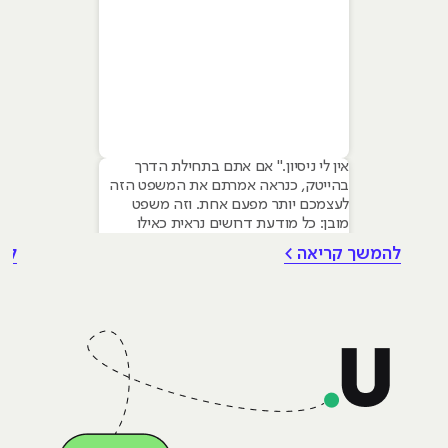
אין לי ניסיון." אם אתם בתחילת הדרך
בהייטק, כנראה אמרתם את המשפט הזה
לעצמכם יותר מפעם אחת. וזה משפט
מובן: כל מודעת דרושים נראית כאילו
נכתבה עבור מישהו שכבר עבד בצוות,
להמשך קריאה >
לה
כבר נגע במוצר אמיתי, כבר צבר ביטחון.
אבל הנה האמת שרוב הג׳וניורים לא
מכירים: ניסיון הוא לא הדבר היחיד
שמעסיקים מחפשים, ובמקרים רבים הוא