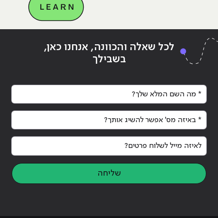
Continue reading
"אז מה עדיף כשבונים אתר –
ing
לכל שאלה והכוונה, אנחנו כאן,
פלטפורמת וויקס או פלטפורמת וורדפרס?"
פלט
בשבילך
* מה השם המלא שלך?
* באיזה מס' אפשר להשיג אותך?
לאיזה מייל לשלוח פרטים?
שליחה