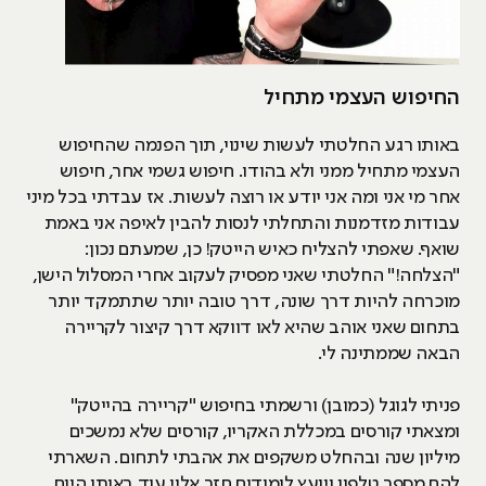
החיפוש העצמי מתחיל
באותו רגע החלטתי לעשות שינוי, תוך הפנמה שהחיפוש
העצמי מתחיל ממני ולא בהודו. חיפוש גשמי אחר, חיפוש
אחר מי אני ומה אני יודע או רוצה לעשות. אז עבדתי בכל מיני
עבודות מזדמנות והתחלתי לנסות להבין לאיפה אני באמת
שואף. שאפתי להצליח כאיש הייטק! כן, שמעתם נכון:
"הצלחה!" החלטתי שאני מפסיק לעקוב אחרי המסלול הישן,
מוכרחה להיות דרך שונה, דרך טובה יותר שתתמקד יותר
בתחום שאני אוהב שהיא לאו דווקא דרך קיצור לקריירה
הבאה שממתינה לי.
פניתי לגוגל (כמובן) ורשמתי בחיפוש "קריירה בהייטק"
ומצאתי קורסים במכללת האקריו, קורסים שלא נמשכים
מיליון שנה ובהחלט משקפים את אהבתי לתחום. השארתי
להם מספר טלפון ויועץ לימודים חזר אליי עוד באותו היום.