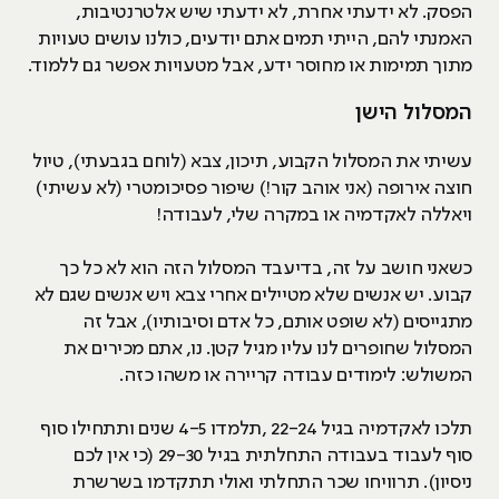
הפסק. לא ידעתי אחרת, לא ידעתי שיש אלטרנטיבות,
האמנתי להם, הייתי תמים אתם יודעים, כולנו עושים טעויות
מתוך תמימות או מחוסר ידע, אבל מטעויות אפשר גם ללמוד.
המסלול הישן
עשיתי את המסלול הקבוע, תיכון, צבא (לוחם בגבעתי), טיול
חוצה אירופה (אני אוהב קור!) שיפור פסיכומטרי (לא עשיתי)
ויאללה לאקדמיה או במקרה שלי, לעבודה!
כשאני חושב על זה, בדיעבד המסלול הזה הוא לא כל כך
קבוע. יש אנשים שלא מטיילים אחרי צבא ויש אנשים שגם לא
מתגייסים (לא שופט אותם, כל אדם וסיבותיו), אבל זה
המסלול שחופרים לנו עליו מגיל קטן. נו, אתם מכירים את
המשולש: לימודים עבודה קריירה או משהו כזה.
תלכו לאקדמיה בגיל 22-24 ,תלמדו 4-5 שנים ותתחילו סוף
סוף לעבוד בעבודה התחלתית בגיל 29-30 (כי אין לכם
ניסיון). תרוויחו שכר התחלתי ואולי תתקדמו בשרשרת