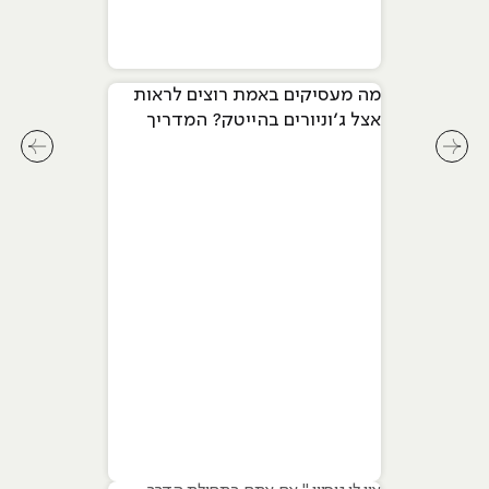
מה מעסיקים באמת רוצים לראות
אצל ג׳וניורים בהייטק? המדריך
המלא ל-2026
לחץ לשיקופית קודמת בסליידר מאמרים
לחץ ל