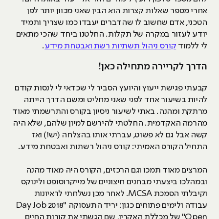
אחרי מספר שאלות קצרות הוא הבין שאני מכוון יותר לפן
הטכני, אדם שחשוב לו שהדברים יעבדו כמו שצריך ותמיד
יודע לעזור במקרה של תקלות. החלטנו ביחד שהכי מתאים
לי ללמוד
קורס ניהול תשתיות רשת ואבטחת מידע
.
הדרך לקריירה מתחילה כאן!
קבעתי פגישת ייעוץ והיועץ הסביר לי שכדאי לי לנסות קודם
להיות בשיעור אחד לפני שאני מחליט ומשם הדרך הייתה
מרתקת ומהנה. באתי לשיעור ניסיון בקורס והתרשמתי מאוד
מהרמה האקדמית. החלטתי להירשם למיון שלהם, שלא היה
קשה אבל גם לא פשוט, עברתי אותו בהצלחה (יש!) ואז
התחיל הקורס האמיתי: קורס ניהול רשתות ואבטחת מידע.
המרצים מאוד תמכו וגם הרכזים, הקורס היה מאוד מהנה
ובמהלכו ביצעתי מבחנים חיצוניים של מייקרוסופט ולינוקס
וקיבלתי הסמכת MCSA. לאחר מכן נשלחתי לראיונות
עבודה ולימים פתוחים כגון: יריד התעסוקה "2018 Day Job
Open" של מכללת האקריו, שם הגשתי את קורות החיים