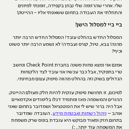
שלי. אחרי שהרזומה שלי נבחן בקפידה, זומנתי למיונים
והתחלתי את העבודה בתחום ששאפתי אליו - ההייטק!
ביי ביי למסלול הישן!
המסלול החדש בהחלט עובד! המסלול החדש הרבה יותר
מהנה! צבא, טיול, קורס ועבודה! לא נשמע הרבה יותר פשוט
וכיף?
אמנם אני נמצא פחות משנה בחברת Check Point ונחשב
טרי בתפקיד, אבל כבר עכשיו אני עובד לצד הלקוחות
הגדולים בשוק וזה בהחלט מהווה סיפוק עצום מבחינתי.
לסיכום, זו תחושת סיפוק ענקית להיות חלק מעולם ההייטק.
ההורים והמשפחה מאז ומתמיד דגלו בלימודים אקדמאיים
אבל היה ברור שיש לי את הפוטנציאל ושמדובר בתחום שאני
אוהב –
ניהול רשתות ואבטחת מידע
. העובדה שמדובר
בתחום חזק ומאוד מבוקש היא עובדת בונוס שרק משמחת
את המשפחה עוד יותר.. :)