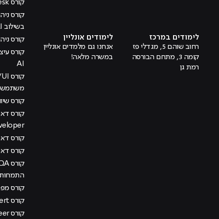
קורס Help Desk
מוביל לעמוד טיקטוק
מוביל לעמוד פייסבוק
מוביל לעמוד לינקדאין
מוביל לעמוד אינסטגרם
מוביל לעמוד היוטיוב
בשילוב AI
לימודים במרכז
לימודים אונליין
קורס ניהול
רחוב שוהם 5, מגדלי פז
אנחנו גם מלמדים אונליין
קומה 3, מתחם הבורסה
במשרה מלאה!
AI
רמת גן
משתמש בש
קורס שיוו
veloper
קורס דאטה
קורס דא
התמחות מ
קורס מפתח
קורס AI Management Expert
קורס DevOps Engineer