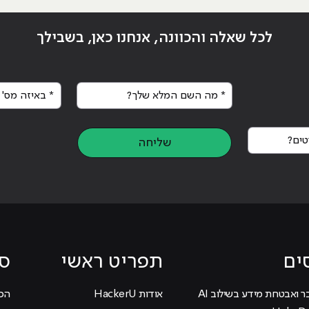
לכל שאלה והכוונה, אנחנו כאן, בשבילך
* מה השם המלא שלך?
* באיזה מס' א
ים?
שליחה
ים
תפריט ראשי
סי
ר ואבטחת מידע בשילוב AI
אודות HackerU
הכוכ