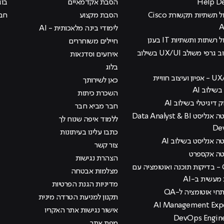
הסבת אקדמאיים
בוג
קורס ניהול תשתיות תקשורת Cisco
הסבת מקצוע
חבר
לימודי בינה מלאכותית - AI
 רשתות ותשתיות IT בענן
חיילים משוחררים
קורס עיצוב גרפי משולב UX/UI בשילוב
אירועים וסדנאות
בלוג
קורס UX/UI - אפיון ועיצוב חוויית
כאן לשירותך
ילוב AI
השכרת כיתות
ק דיגיטלי בשילוב AI
חבר מביא חבר
קורס דאטה אנליסט Data Analyst & BI
ללמוד איפה שנוח לך
De
כתבו עלינו בעיתונות
 אנליסט בשילוב AI
צור קשר
טה אקספרט
הצהרת נגישות
קורס QA - בדיקות תוכנה ואוטומציה עם
מצלמות אבטחה
עשית ב-AI
מדיניות הגנת הפרטיות
י אוטומציה ל-QA
תקנון למניעת הטרדה מינית
אישור נגישות אתר האקריו
מפת אתר