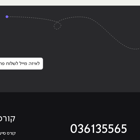
לאיזה מייל לשלוח פרט
קורס
036135565
קורס סייב