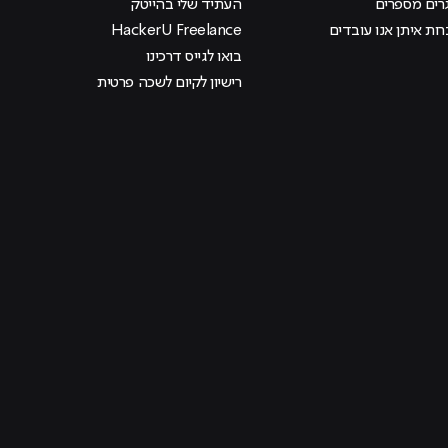
רים מספרים
העתיד שלי בהייטק
ות איתן אנו עובדים
HackerU Freelance
בואו לגייס דרכינו
רישיון לקיום לשכה פרטית