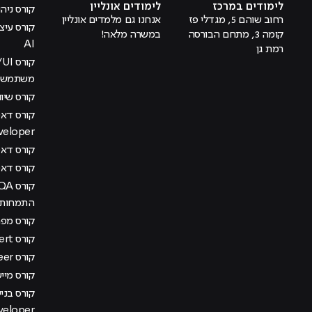
לימודים במרכז
לימודים אונליין
קורס ניהול
רחוב שוהם 5, מגדלי פז
אנחנו גם מלמדים אונליין
קומה 3, מתחם הבורסה
במשרה מלאה!
AI
רמת גן
משתמש בש
קורס שיוו
veloper
קורס דאטה
קורס דא
התמחות מ
קורס מפתח
קורס AI Management Expert
קורס DevOps Engineer
קורס מיישם AI בא
veloper