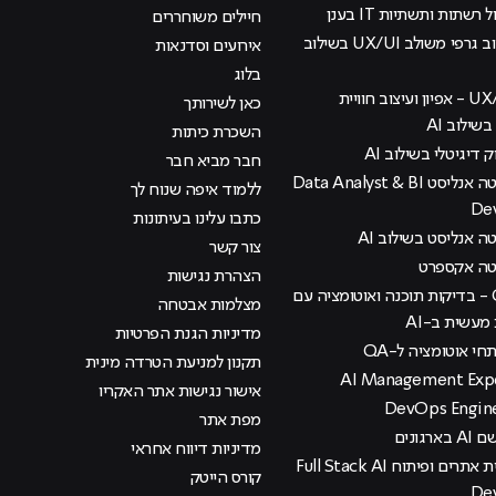
 רשתות ותשתיות IT בענן
חיילים משוחררים
קורס עיצוב גרפי משולב UX/UI בשילוב
אירועים וסדנאות
בלוג
קורס UX/UI - אפיון ועיצוב חוויית
כאן לשירותך
ילוב AI
השכרת כיתות
ק דיגיטלי בשילוב AI
חבר מביא חבר
קורס דאטה אנליסט Data Analyst & BI
ללמוד איפה שנוח לך
De
כתבו עלינו בעיתונות
 אנליסט בשילוב AI
צור קשר
טה אקספרט
הצהרת נגישות
קורס QA - בדיקות תוכנה ואוטומציה עם
מצלמות אבטחה
עשית ב-AI
מדיניות הגנת הפרטיות
י אוטומציה ל-QA
תקנון למניעת הטרדה מינית
אישור נגישות אתר האקריו
מפת אתר
רגונים
מדיניות דיווח אחראי
קורס בניית אתרים ופיתוח Full Stack AI
קורס הייטק
De