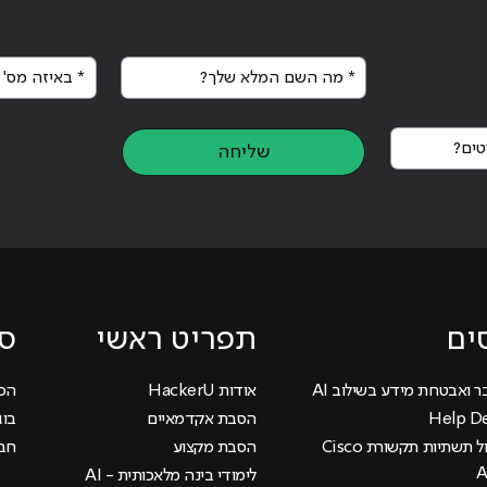
* מה השם המלא שלך?
* באיזה מס' א
ים?
שליחה
ים
תפריט ראשי
סי
ר ואבטחת מידע בשילוב AI
אודות HackerU
הכוכ
הסבת אקדמאיים
בוג
קורס ניהול תשתיות תקשורת Cisco
הסבת מקצוע
חבר
לימודי בינה מלאכותית - AI